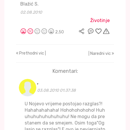
Blažić S.
02.08.2010
Životinje
2,50
Prethodni vic |
| Naredni vic
Komentari:
,
03.08.2010 01:37:38
U Nojevo vrijeme postojao razglas?!
Hahahahahaha! Hohohohohoho! Huh
uhuhuhuhuhuhuhu! Ne mogu da pre
stanem da se smejem. Osim toga"Og
lasio se razglas"! E ovo je nevjerojatn