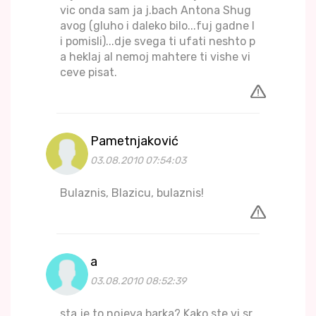
vic onda sam ja j.bach Antona Shug
avog (gluho i daleko bilo...fuj gadne l
i pomisli)...dje svega ti ufati neshto p
a heklaj al nemoj mahtere ti vishe vi
ceve pisat.
Pametnjaković
03.08.2010 07:54:03
Bulaznis, Blazicu, bulaznis!
a
03.08.2010 08:52:39
sta je to nojeva barka? Kako ste vi sr