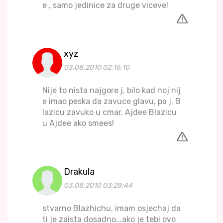
e , samo jedinice za druge viceve!
xyz
03.08.2010 02:16:10
Nije to nista najgore j. bilo kad noj nij
e imao peska da zavuce glavu, pa j. B
lazicu zavuko u cmar. Ajdee Blazicu
u Ajdee ako smees!
Drakula
03.08.2010 03:28:44
stvarno Blazhichu, imam osjechaj da
ti je zaista dosadno...ako je tebi ovo