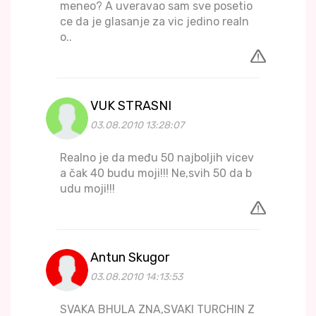
meneo? A uveravao sam sve posetio
ce da je glasanje za vic jedino realn
o..
VUK STRASNI
03.08.2010 13:28:07
Realno je da među 50 najboljih vicev
a čak 40 budu moji!!! Ne,svih 50 da b
udu moji!!!
Antun Skugor
03.08.2010 14:13:53
SVAKA BHULA ZNA,SVAKI TURCHIN Z