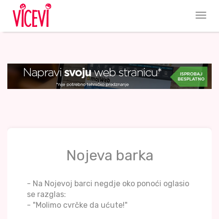
Nojeva barka
- Na Nojevoj barci negdje oko ponoći oglasio
se razglas:
- "Molimo cvrčke da ućute!"