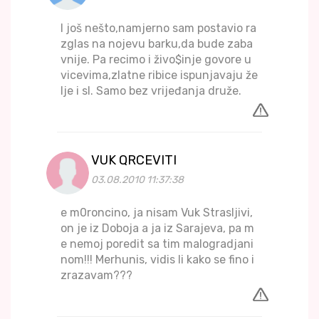
I još nešto,namjerno sam postavio ra
zglas na nojevu barku,da bude zaba
vnije. Pa recimo i živo$inje govore u
vicevima,zlatne ribice ispunjavaju že
lje i sl. Samo bez vrijeđanja druže.
VUK QRCEVITI
03.08.2010 11:37:38
e m0roncino, ja nisam Vuk Strasljivi,
on je iz Doboja a ja iz Sarajeva, pa m
e nemoj poredit sa tim malogradjani
nom!!! Merhunis, vidis li kako se fino i
zrazavam???