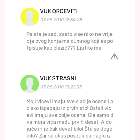
VUK QRCEVITI
03.08.2010 12:54:28
Pa sta je sad, zasto vise niko ne vrije
dja ovog konja maloumnog koji es po
tpisuje kao blazic??? Ljutite me
VUK STRASNI
03.08.2010 13:22:33
Moji vicevi imaju sve slabije ocene i p
olako ispadaju iz prvih sto! Ostali vic
evi imaju sve bolje ocene! Gle,samo d
va moja vica među prvih deset! A do
juče ih je čak devet bilo! Šta se dogo
dilo? Zar se ukus posetilaca naglo iz