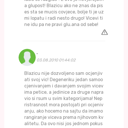
a glupost! Blazicu ako ne znas da pis
es sta se mucis covjece, bolje ti je uz
mi lopatu i radi nesto drugo! Vicevi ti
ne idu pa ne pravi glu.ana od sebe!
.
03.08.2010 01:44:02
Blazicu nije dozvoljeno sam ocjenjiv
ati svoj vic! Degeneriku jedan samoo
cjenivanjem i davanjem svojim vicev
ima petice, a jedinice za druge napra
vio si rsum u svim kategorijama! Nep
ristrasnost mora postojati pri ocjeniv
anju, ako hocemo na sajtu da imamo
rangiranje viceva prema njihovom kv
alitetu. Da ovo nisi jos jednom pokus