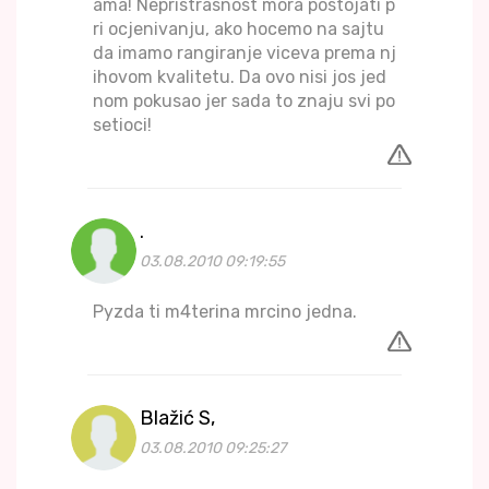
ama! Nepristrasnost mora postojati p
ri ocjenivanju, ako hocemo na sajtu
da imamo rangiranje viceva prema nj
ihovom kvalitetu. Da ovo nisi jos jed
nom pokusao jer sada to znaju svi po
setioci!
.
03.08.2010 09:19:55
Pyzda ti m4terina mrcino jedna.
Blažić S,
03.08.2010 09:25:27