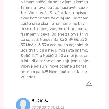
Nemam običaj da se javljam u komen
tarima ali ovaj put ću napraviti izuze
tak. Vidim Vuče Strašni da si napisao
svae komentare za ovaj vic. Ne znam
zašto si se okomio na mene. ne bavi
m se niti ocjenjivanjem niti komenta
risanjem viceva. Ocjene za prva tri vi
ca su sad: Nojeva Barka 2.89 Đetić 2.
33 Mečići 3.33 a sad ću da ocjenim dr
uga dva vica a neću moj i šta imamo:
Đetić 2.71 a Mečići 3.50 a moj je osta
o isti. Nije tačno da ocjenjujem svoje
viceve,jer su njihove ocjene u konst
antnom padu!!! Nema potrebe da me
vrijeđaš:
Blažić S,
03.08.2010 09:32:52