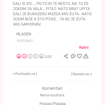
DALI SI ŽIV ,,, PIUTO BI TE NEŠTO..NA TO ČE
JOKSIM JA VALA ,, PITAJ. NATO BRAT UPITA
DALI JE BURAZERU MOŽDA KRV ŽUTA.. NATO
JOSIM NIJE A ŠTO PITAŠ ,, TA KO JE ŽUTA
VAS SAM KRVAV.
MLADEN
11.07.2007
Ratni
2,00
Prethodni vic |
| Naredni vic
Komentari:
Nema rezultata.
Poslao/Poslala