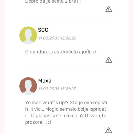
Dobro da je samo 2 bre !!!
SCG
11.03.2005 12:56:26
Cigandura...rasteraćeš raju:)bre
Maxa
11.03.2005 13:21:23
Yo man,what`s up!? Sta je ovo:rep sti
h ili vic... Moglo se malo bolje ispricat
i... Cigo,bas si se uziveo a? Otvarajte
prozore ... :)