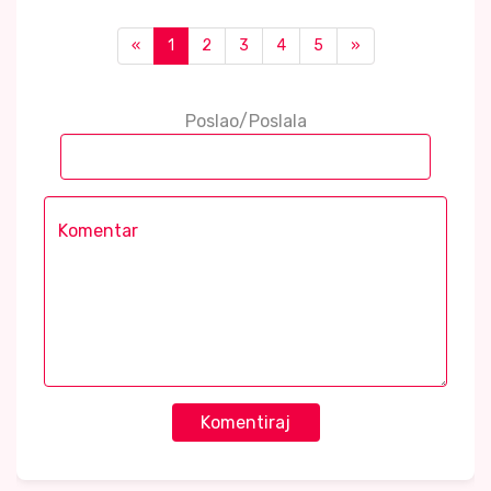
«
1
2
3
4
5
»
Poslao/Poslala
Komentiraj