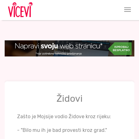
Židovi
Zašto je Mojsije vodio Židove kroz rijeku:
- "Bilo mu ih je bad provesti kroz grad."