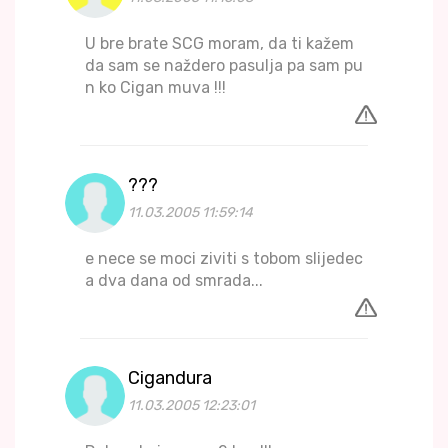
U bre brate SCG moram, da ti kažem
da sam se naždero pasulja pa sam pu
n ko Cigan muva !!!
???
11.03.2005 11:59:14
e nece se moci ziviti s tobom slijedec
a dva dana od smrada...
Cigandura
11.03.2005 12:23:01