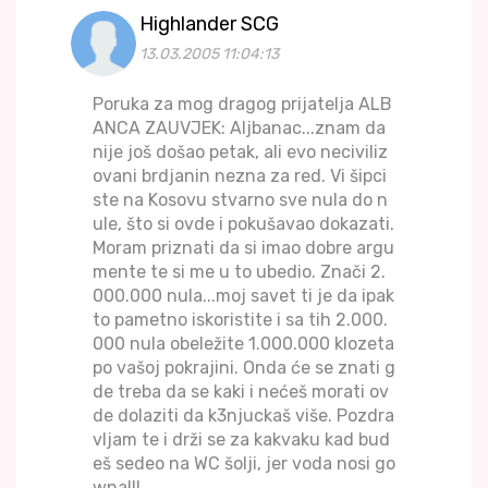
Highlander SCG
13.03.2005 11:04:13
Poruka za mog dragog prijatelja ALB
ANCA ZAUVJEK: Aljbanac...znam da
nije još došao petak, ali evo neciviliz
ovani brdjanin nezna za red. Vi šipci
ste na Kosovu stvarno sve nula do n
ule, što si ovde i pokušavao dokazati.
Moram priznati da si imao dobre argu
mente te si me u to ubedio. Znači 2.
000.000 nula...moj savet ti je da ipak
to pametno iskoristite i sa tih 2.000.
000 nula obeležite 1.000.000 klozeta
po vašoj pokrajini. Onda će se znati g
de treba da se kaki i nećeš morati ov
de dolaziti da k3njuckaš više. Pozdra
vljam te i drži se za kakvaku kad bud
eš sedeo na WC šolji, jer voda nosi go
wna!!!