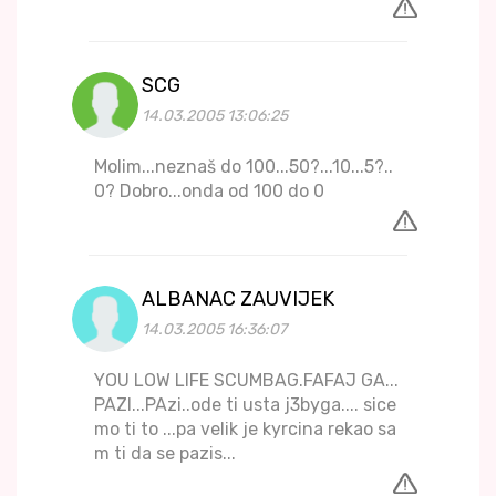
SCG
14.03.2005 13:06:25
Molim...neznaš do 100...50?...10...5?..
0? Dobro...onda od 100 do 0
ALBANAC ZAUVIJEK
14.03.2005 16:36:07
YOU LOW LIFE SCUMBAG.FAFAJ GA...
PAZI...PAzi..ode ti usta j3byga.... sice
mo ti to ...pa velik je kyrcina rekao sa
m ti da se pazis...