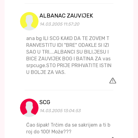
ALBANAC ZAUVIJEK
14.03.2005 11:57:20
ana bg ILI SCG KAKO DA TE ZOVEM T
RANVESTITU IDI "BRE" ODAKLE SI IZI
SAO U TRI....ALBANCI SU BILI,JESU I
BICE ZAUVIJEK BOG I BATINA ZA vas
srpcuge.STO PRIJE PRIHVATITE ISTIN
U BOLJE ZA VAS.
SCG
14.03.2005 13:04:53
Ćao šipak! Trčim da se sakrijem a ti b
roj do 100! Može???