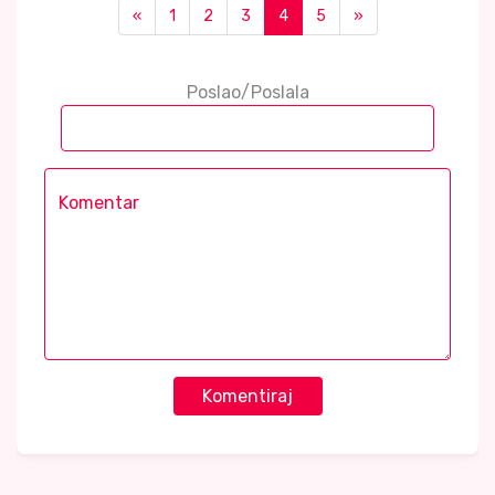
«
1
2
3
4
5
»
Poslao/Poslala
Komentiraj