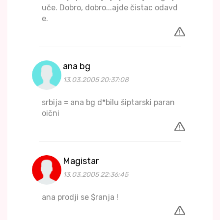
uče. Dobro, dobro...ajde čistac odavd
e.
ana bg
13.03.2005 20:37:08
srbija = ana bg d*bilu šiptarski paran
oični
Magistar
13.03.2005 22:36:45
ana prodji se $ranja !