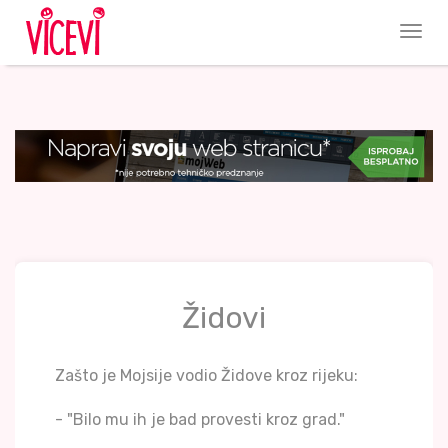
Židovi
Zašto je Mojsije vodio Židove kroz rijeku:
- "Bilo mu ih je bad provesti kroz grad."