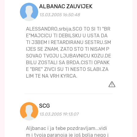
ALBANAC ZAUVIJEK
13.03.2005 16:50:48
ALESSANDRO,srbija,SCG TO SI TI "BR
E"MAJCICU TI DEBILSKU U USTA DA
TI J3BEM I RETARDIRANU SESTRU.SM
IJES SE ZNAM, ZATO STO TI NISAM P
SOVAO TVOJU LJUBAVNICU KOZU.DE
BILU ZOSTALI SA BRDA.CISTI OPANK
E "BRE" ZIVCI SU TI NESTO SLABI.ZA
LIM TE NA VRH KYRCA.
SCG
13.03.2005 19:13:07
Aljbanac i ja tebe pozdravljam...vidi
m i tvoja paranoja je još bolja nego j