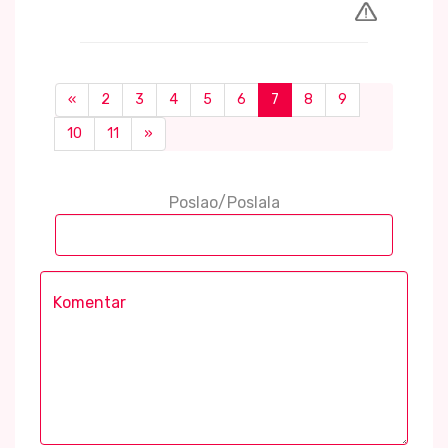
«
2
3
4
5
6
7
8
9
10
11
»
Poslao/Poslala