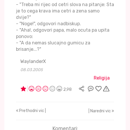
- "Treba mi rijec od cetri slova na pitanje: Sta
je to cega krava ima cetri a zena samo
dvije?"
- "Noge!", odgovori nadbiskup.
- "Aha!, odgovori papa, malo ocuta pa upita
ponovo:
- "A da nemas slucajno gumicu za
brisanje...?"
WaylanderX
08.03.2005
Religija
2,98
Prethodni vic |
| Naredni vic
Komentari: