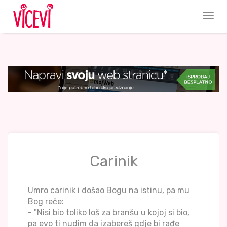
Carinik
Umro carinik i došao Bogu na istinu, pa mu
Bog reče:
- "Nisi bio toliko loš za branšu u kojoj si bio,
pa evo ti nudim da izabereš gdje bi rađe