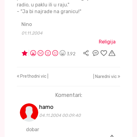
radio, u paklu ili u raju."
- "Ja bi najrađe na granicu!"
Nino
01.11.2004
Religija
3,92
Prethodni vic |
| Naredni vic
Komentari:
hamo
04.11.2004 00:09:40
dobar