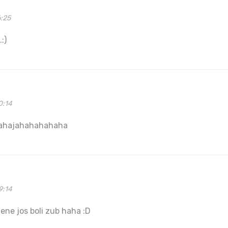
6:25
:)
0:14
ahajahahahahaha
9:14
mene jos boli zub haha :D