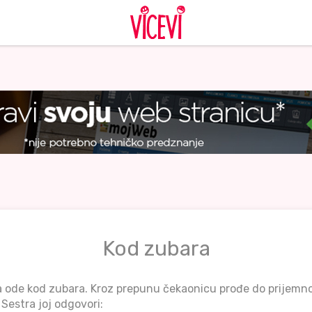
Kod zubara
a ode kod zubara. Kroz prepunu čekaonicu prođe do prijemnog
. Sestra joj odgovori: