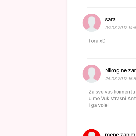
sara
09.03.2012 14:5
fora xD
Nikog ne za
26.03.2012 15:5
Za sve vas koimentat
u me Vuk strasni Ante
i ga vole!
mene zanim