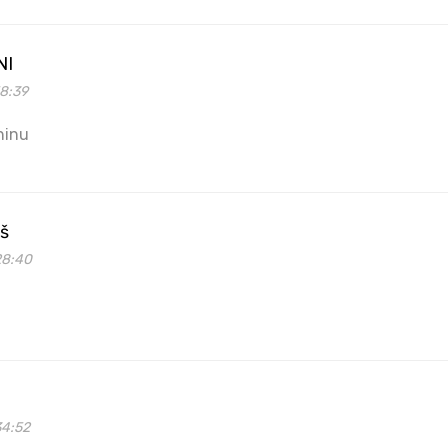
NI
58:39
hinu
aš
28:40
34:52