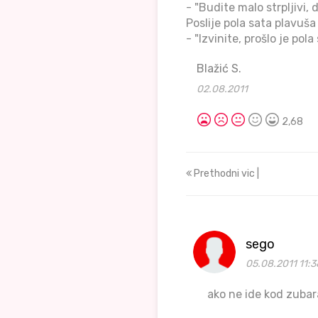
- "Budite malo strpljivi,
Poslije pola sata plavuša 
- "Izvinite, prošlo je pola
Blažić S.
02.08.2011
2,68
Prethodni vic |
sego
05.08.2011 11:3
ako ne ide kod zubar