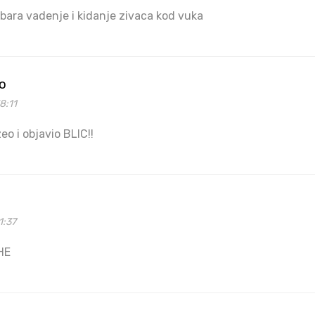
bara vadenje i kidanje zivaca kod vuka
go
8:11
eo i objavio BLIC!!
1:37
HE