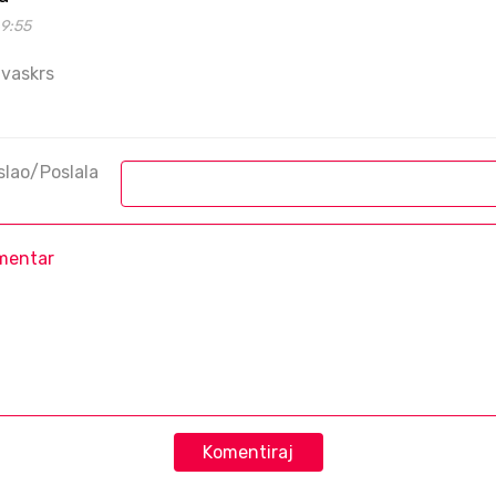
49:55
 vaskrs
slao/Poslala
Komentiraj