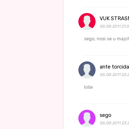
VUK STRAS
05.08.2011 21:
sego, nosi se u majc
ante torcid
05.08.2011 22:
loše
sego
05.08.2011 23: