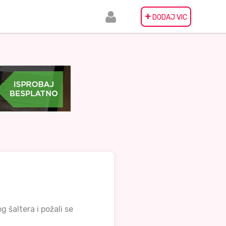
+
DODAJ VIC
 šaltera i požali se