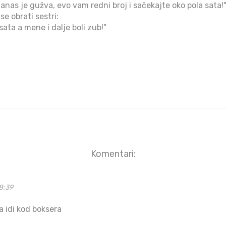
 danas je gužva, evo vam redni broj i sačekajte oko pola sata!
se obrati sestri:
 sata a mene i dalje boli zub!"
Komentari:
8:39
a idi kod boksera