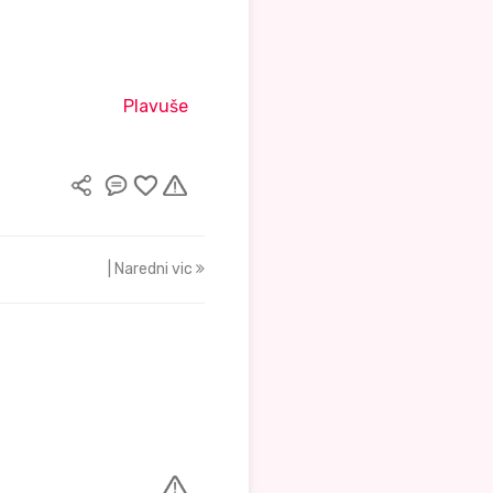
"
Plavuše
| Naredni vic