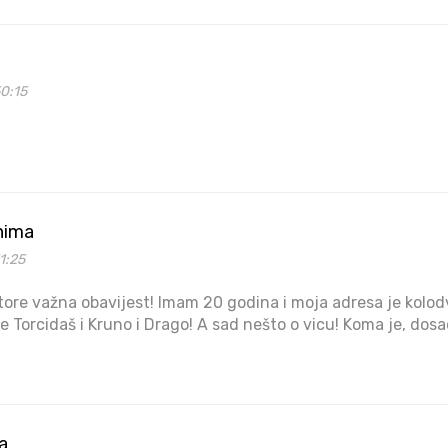
0:15
nima
1:25
ore važna obavijest! Imam 20 godina i moja adresa je kolod
 Torcidaš i Kruno i Drago! A sad nešto o vicu! Koma je, dosad
a