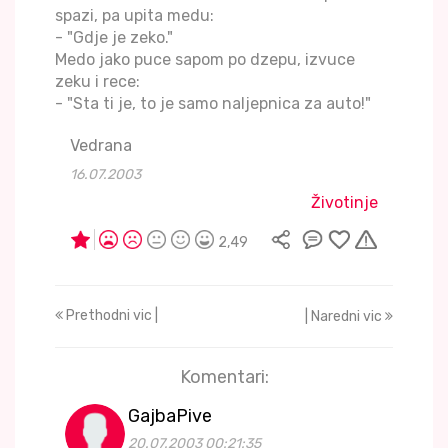
spazi, pa upita medu:
- "Gdje je zeko."
Medo jako puce sapom po dzepu, izvuce
zeku i rece:
- "Sta ti je, to je samo naljepnica za auto!"
Vedrana
16.07.2003
Životinje
2,49
Prethodni vic |
| Naredni vic
Komentari:
GajbaPive
20.07.2003 00:21:35