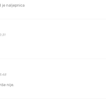
d je naljepnica
2:31
3:48
iše nije.