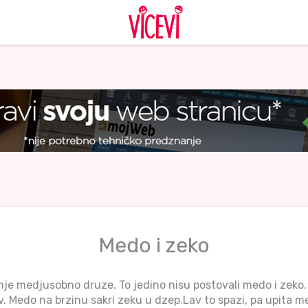
Medo i zeko
inje medjusobno druze. To jedino nisu postovali medo i zeko
av. Medo na brzinu sakri zeku u dzep.Lav to spazi, pa upita m