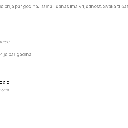
bio prije par godina. Istina i danas ima vrijednost. Svaka ti ča
40:50
rije par godina
dzic
16:14