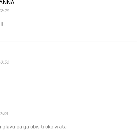
VANNA
52:29
!!
00:56
0:23
i glavu pa ga obisiti oko vrata