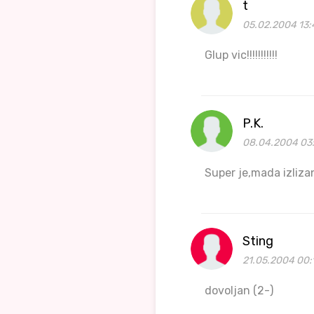
t
05.02.2004 13:
Glup vic!!!!!!!!!!!
P.K.
08.04.2004 03
Super je,mada izliza
Sting
21.05.2004 00:
dovoljan (2-)