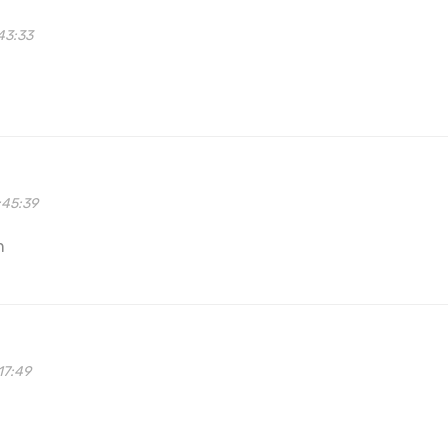
43:33
:45:39
n
17:49