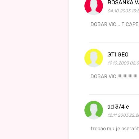
BOSANKA 
04.10.2003 13:
DOBAR VIC... TICAPE!
GTI'GEO
19.10.2003 02:
DOBAR VIC!!!!!!!!!!!!!!!!!
ad 3/4 e
12.11.2003 22:2
trebao mu je ošerafit