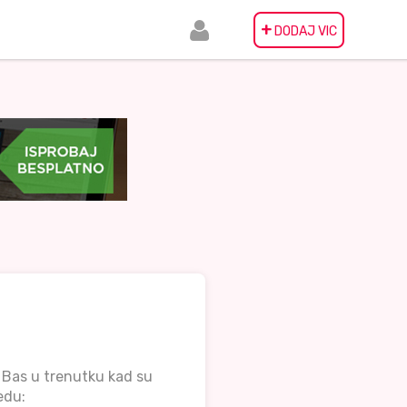
+
DODAJ VIC
. Bas u trenutku kad su
edu: