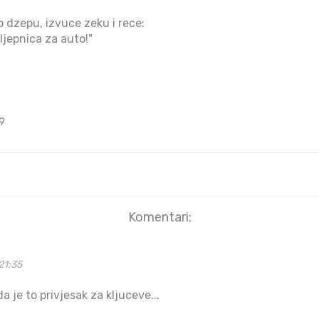
 dzepu, izvuce zeku i rece:
aljepnica za auto!"
9
Komentari:
21:35
da je to privjesak za kljuceve...