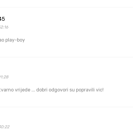
45
2:16
ao play-boy
01:28
varno vrijede ... dobri odgovori su popravili vic!
30:22