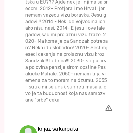
tska u EU??? Ajde nek je i njima sa sr
ecom! 2012- Protjerali me Hrvati jer
nemam vazecu vizu boravka. Jesu g
adovi!!! 2014 - Nek ide Vojvodina ion
ako nisu nasi. 2014- E jesu i ove IaIe
gadovi,sad mi prolaznu vizu traze. 2
020- Ma kome je pa Sandzak potreba
n? Neka idu slobodno! 2020- Sest mj
eseci cekanja na prolaznu vizu kroz
Sandzak!!! ludnica!!! 2030- stigla prv
a polovina penzije sirom opstine Pas
alucke Mahale. 2050- nemam ti ja vr
emena za to moram na dzumu. 2055
- sutra mi se unuk sunheti masala. o
vo je ta buducnost koja nas samozv
ane "srbe" ceka.
knjaz sa karpata