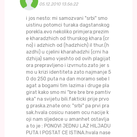
05.12.2010 13:56:22
i jos nesto: mi samozvani "srbi" smo
uistinu potomci turaka dagstanskog
porekla.evo nekoliko primjera:prezim
e kharadzhich od thurskog khara (cr
no) i adzhich od (hadzhich) il thur.(h
azdhi) u cjelini kharahadzhi (crni ha
dzhija) samo vjeshto od ovih plagijat
ora prepravljeno i izvrnuto.zato jer s
mo u krizi identiteta zato najmanje 5
0 do 250 puta na dan moramo sebe l
agat a bogami tim lazima i druge pla
girat kako smo mi "bre bre bre pamtiv
eka" na svijetu bili.fakticki prije prvo
g praska.znate ono: "srbi" pa prvi pra
sak.hvala cosicu nasem ocu nacije k
oji nam sljedece u amanhet ostavlja
a to je : PONOVI JEDNU LAZ HILJADU
PUTA I POSTAT CE ISTINA.hvala nase