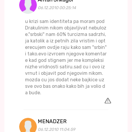
06.12.2010 00:25:14
u krizi sam identiteta pa moram pod
Drakulinim nikom objavljivat nebuloz
e."srbski" nam 60% turcizma sadrzhi,
ja katolik a iz petnih zila vristim i opt
erecujem ovdje raju kako sam "srbin"
i tako.evo izvrcem njegove komentar
e kad god stignem jer me kompleksi
nizhe vridnosti satiru.sad cu i ovo iz
vrnut i objavit pod njegovim nikom.
mozda cu jos dodat neke bajkice uz
sve ovo bas onako kako bih ja volio d
a bude.
MENADZER
06.12.2010 11:04:59