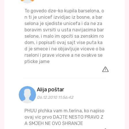
To govedo dze-ko kupila barselona, o
n ti je unicef izvidjac iz bosne, a bar
selona je sjediste unicefa i da ne za
boravim svrsiti u usta navijacima bar
selone, i malo im opciti sa zenskim ro
dom, i popisati ovaj sajt vise puta ka
d je smece i ne objavljuje viceve o ba
rseloni i prave viceve a ne ovakve se
pticke jame
Alija poštar
06.12.2010 11:56:42
PHUU p!chka vam m.terina, ko napiso
ovaj vic prvo DAJTE NESTO PRAVO Z
A SMJEH NE OVO SHRANJE