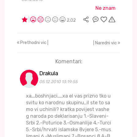
Ne znam
2,02
Prethodni vic |
| Naredni vic
Komentari:
Drakula
05.12.2010 13:19:55
xa,,,boshnjaci,,,,xa el vas prizno tko u
svitu ko narodnu skupinu,,il ste to sa
mo vi uchinili? kratka povijest vashe
g naroda po deklarisanju 1.-Slaveni-
Srbi 2.-Poturice 3.-Osmanlije 4.-Turci
5.-Srbi/hrvati islamske 8vjere 5.-mus
limani 6.-Muslimani 7.-Bosanci 8.A-B