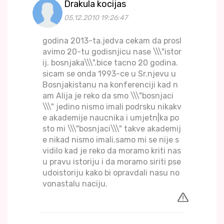
Drakula kocijas
05.12.2010 19:26:47
godina 2013-ta.jedva cekam da prosl
avimo 20-tu godisnjicu nase \\\"istor
ij. bosnjaka\\\".bice tacno 20 godina.
sicam se onda 1993-ce u Sr.njevu u
Bosnjakistanu na konferenciji kad n
am Alija je reko da smo \\\"bosnjaci
\\\" jedino nismo imali podrsku nikakv
e akademije naucnika i umjetn|ka po
sto mi \\\"bosnjaci\\\" takve akademij
e nikad nismo imali.samo mi se nije s
vidilo kad je reko da moramo kriti nas
u pravu istoriju i da moramo siriti pse
udoistoriju kako bi opravdali nasu no
vonastalu naciju.