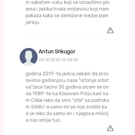
m sakatom vuku koji se iznaotimo pis
ama i jezika.hvala moljevicu koji nam
pokaza kako se zemljisne medje pom
jeraju.
Antun Shkugor
05.12.2010 14:08:02
godina 2019-ta.jedva cekam da pros
lavimo godisnjicu nase "istorije srbst
va".bice tacno 30 godina.sicam se on
da 1989-te na Kosovom Polju kad na
m Cobe reko da smo "srbi" sa podrsko
m SANU-a.samo mi se nije svidilo ka
d je reko da samo on i njegova milicij
a nas smije tuc.