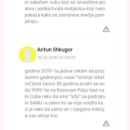
m sakatom vuku koji se iznaotimo pis
ama i jezika.hvala moljevicu koji nam
pokaza kako se zemljisne medje pom
jeraju.
Antun Shkugor
05.12.2010 14:08:02
godina 2019-ta.jedva cekam da pros
lavimo godisnjicu nase "istorije srbst
va".bice tacno 30 godina.sicam se on
da 1989-te na Kosovom Polju kad na
m Cobe reko da smo "srbi" sa podrsko
m SANU-a.samo mi se nije svidilo ka
d je reko da samo on i njegova milicij
a nas smije tuc.