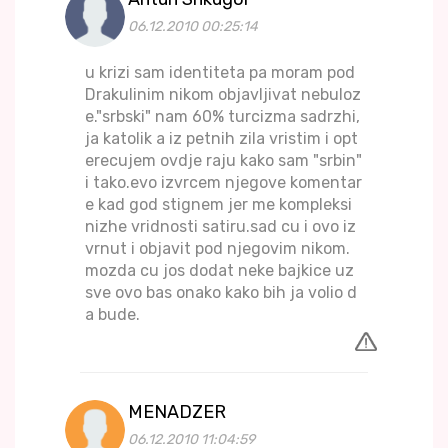
06.12.2010 00:25:14
u krizi sam identiteta pa moram pod
Drakulinim nikom objavljivat nebuloz
e."srbski" nam 60% turcizma sadrzhi,
ja katolik a iz petnih zila vristim i opt
erecujem ovdje raju kako sam "srbin"
i tako.evo izvrcem njegove komentar
e kad god stignem jer me kompleksi
nizhe vridnosti satiru.sad cu i ovo iz
vrnut i objavit pod njegovim nikom.
mozda cu jos dodat neke bajkice uz
sve ovo bas onako kako bih ja volio d
a bude.
MENADZER
06.12.2010 11:04:59