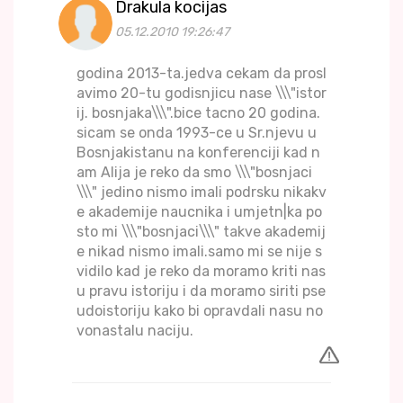
Drakula kocijas
05.12.2010 19:26:47
godina 2013-ta.jedva cekam da prosl
avimo 20-tu godisnjicu nase \\\"istor
ij. bosnjaka\\\".bice tacno 20 godina.
sicam se onda 1993-ce u Sr.njevu u
Bosnjakistanu na konferenciji kad n
am Alija je reko da smo \\\"bosnjaci
\\\" jedino nismo imali podrsku nikakv
e akademije naucnika i umjetn|ka po
sto mi \\\"bosnjaci\\\" takve akademij
e nikad nismo imali.samo mi se nije s
vidilo kad je reko da moramo kriti nas
u pravu istoriju i da moramo siriti pse
udoistoriju kako bi opravdali nasu no
vonastalu naciju.