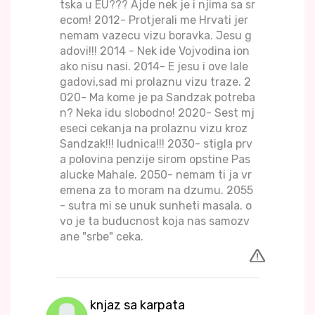
tska u EU??? Ajde nek je i njima sa sr
ecom! 2012- Protjerali me Hrvati jer
nemam vazecu vizu boravka. Jesu g
adovi!!! 2014 - Nek ide Vojvodina ion
ako nisu nasi. 2014- E jesu i ove IaIe
gadovi,sad mi prolaznu vizu traze. 2
020- Ma kome je pa Sandzak potreba
n? Neka idu slobodno! 2020- Sest mj
eseci cekanja na prolaznu vizu kroz
Sandzak!!! ludnica!!! 2030- stigla prv
a polovina penzije sirom opstine Pas
alucke Mahale. 2050- nemam ti ja vr
emena za to moram na dzumu. 2055
- sutra mi se unuk sunheti masala. o
vo je ta buducnost koja nas samozv
ane "srbe" ceka.
knjaz sa karpata