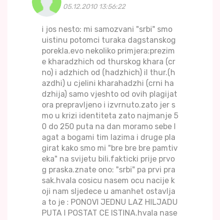
05.12.2010 13:56:22
i jos nesto: mi samozvani "srbi" smo
uistinu potomci turaka dagstanskog
porekla.evo nekoliko primjera:prezim
e kharadzhich od thurskog khara (cr
no) i adzhich od (hadzhich) il thur.(h
azdhi) u cjelini kharahadzhi (crni ha
dzhija) samo vjeshto od ovih plagijat
ora prepravljeno i izvrnuto.zato jer s
mo u krizi identiteta zato najmanje 5
0 do 250 puta na dan moramo sebe l
agat a bogami tim lazima i druge pla
girat kako smo mi "bre bre bre pamtiv
eka" na svijetu bili.fakticki prije prvo
g praska.znate ono: "srbi" pa prvi pra
sak.hvala cosicu nasem ocu nacije k
oji nam sljedece u amanhet ostavlja
a to je : PONOVI JEDNU LAZ HILJADU
PUTA I POSTAT CE ISTINA.hvala nase