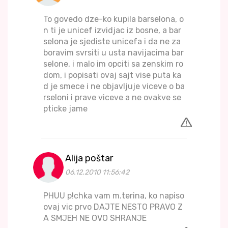
To govedo dze-ko kupila barselona, o
n ti je unicef izvidjac iz bosne, a bar
selona je sjediste unicefa i da ne za
boravim svrsiti u usta navijacima bar
selone, i malo im opciti sa zenskim ro
dom, i popisati ovaj sajt vise puta ka
d je smece i ne objavljuje viceve o ba
rseloni i prave viceve a ne ovakve se
pticke jame
Alija poštar
06.12.2010 11:56:42
PHUU p!chka vam m.terina, ko napiso
ovaj vic prvo DAJTE NESTO PRAVO Z
A SMJEH NE OVO SHRANJE