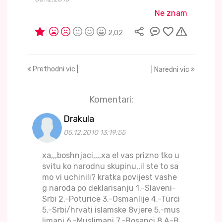
Ne znam
2,02
Prethodni vic |
| Naredni vic
Komentari:
Drakula
05.12.2010 13:19:55
xa,,,boshnjaci,,,,xa el vas prizno tko u
svitu ko narodnu skupinu,,il ste to sa
mo vi uchinili? kratka povijest vashe
g naroda po deklarisanju 1.-Slaveni-
Srbi 2.-Poturice 3.-Osmanlije 4.-Turci
5.-Srbi/hrvati islamske 8vjere 5.-mus
limani 6.-Muslimani 7.-Bosanci 8.A-B