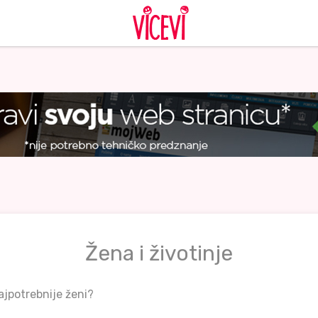
Žena i životinje
najpotrebnije ženi?