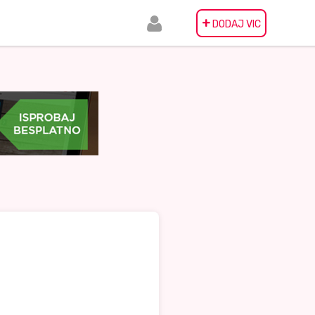
+
DODAJ VIC