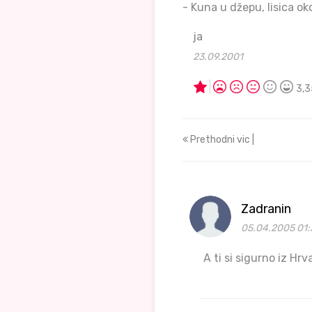
- Kuna u džepu, lisica ok
ja
23.09.2001
3,3
Prethodni vic |
Zadranin
05.04.2005 01:
A ti si sigurno iz Hr