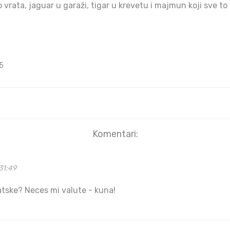
o vrata, jaguar u garaži, tigar u krevetu i majmun koji sve to 
5
Komentari:
31:49
vatske? Neces mi valute - kuna!