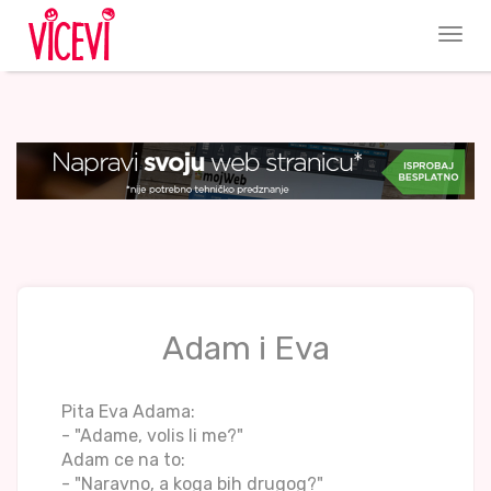
Adam i Eva
Pita Eva Adama:
- "Adame, volis li me?"
Adam ce na to:
- "Naravno, a koga bih drugog?"