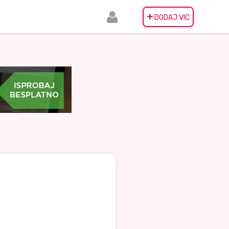
+
DODAJ VIC