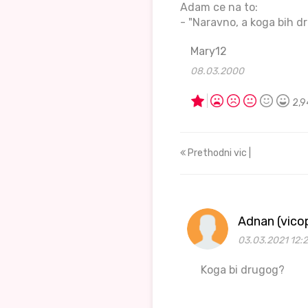
Adam ce na to:
- "Naravno, a koga bih d
Mary12
08.03.2000
2,9
Prethodni vic |
Adnan (vico
03.03.2021 12:
Koga bi drugog?