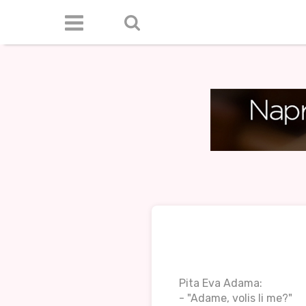
Pita Eva Adama:
- "Adame, volis li me?"