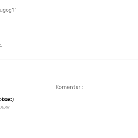
rugog?"
4
Komentari:
pisac)
28:38