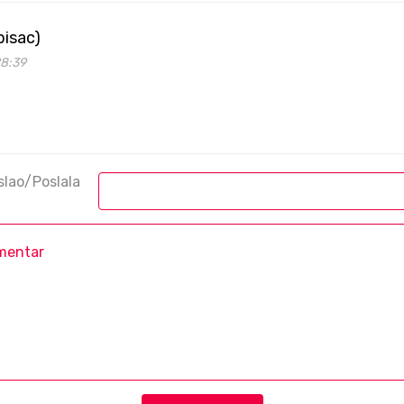
pisac)
28:39
slao/Poslala