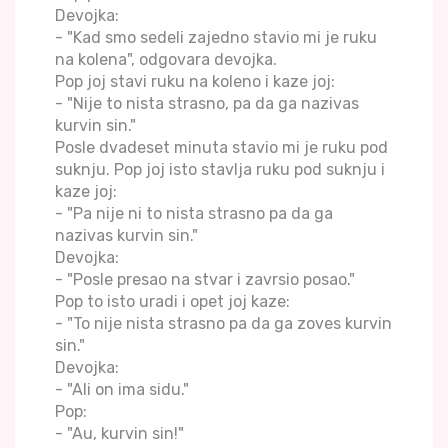
Devojka:
- "Kad smo sedeli zajedno stavio mi je ruku
na kolena", odgovara devojka.
Pop joj stavi ruku na koleno i kaze joj:
- "Nije to nista strasno, pa da ga nazivas
kurvin sin."
Posle dvadeset minuta stavio mi je ruku pod
suknju. Pop joj isto stavlja ruku pod suknju i
kaze joj:
- "Pa nije ni to nista strasno pa da ga
nazivas kurvin sin."
Devojka:
- "Posle presao na stvar i zavrsio posao."
Pop to isto uradi i opet joj kaze:
- "To nije nista strasno pa da ga zoves kurvin
sin."
Devojka:
- "Ali on ima sidu."
Pop:
- "Au, kurvin sin!"