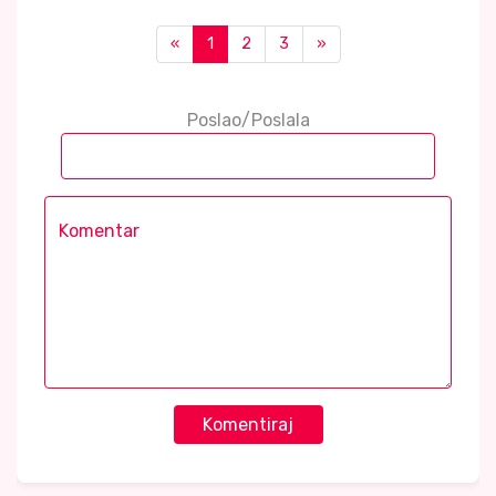
«
1
2
3
»
Poslao/Poslala
Komentiraj