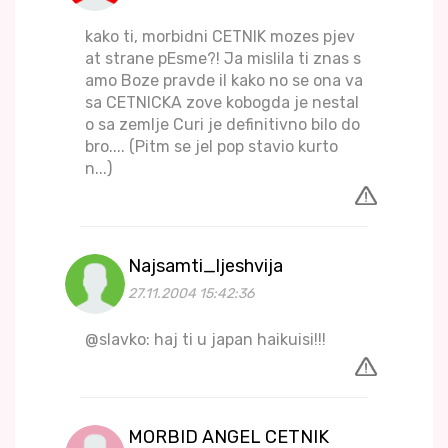
kako ti, morbidni CETNIK mozes pjev
at strane pEsme?! Ja mislila ti znas s
amo Boze pravde il kako no se ona va
sa CETNICKA zove kobogda je nestal
o sa zemlje Curi je definitivno bilo do
bro.... (Pitm se jel pop stavio kurto
n...)
Najsamti_ljeshvija
27.11.2004 15:42:36
@slavko: haj ti u japan haikuisi!!!
MORBID ANGEL CETNIK