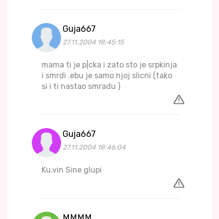
Guja667
27.11.2004 18:45:15
mama ti je p|cka i zato sto je srpkinja
i smrdi .ebu je samo njoj slicni (tako
si i ti nastao smradu )
Guja667
27.11.2004 18:46:04
Ku.vin Sine glupi
MMMM