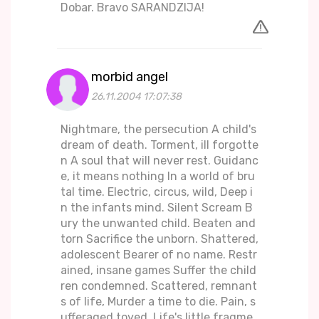
Dobar. Bravo SARANDZIJA!
morbid angel
26.11.2004 17:07:38
Nightmare, the persecution A child's
dream of death. Torment, ill forgotte
n A soul that will never rest. Guidanc
e, it means nothing In a world of bru
tal time. Electric, circus, wild, Deep i
n the infants mind. Silent Scream B
ury the unwanted child. Beaten and
torn Sacrifice the unborn. Shattered,
adolescent Bearer of no name. Restr
ained, insane games Suffer the child
ren condemned. Scattered, remnant
s of life, Murder a time to die. Pain, s
ufferaged toyed, Life's little fragme