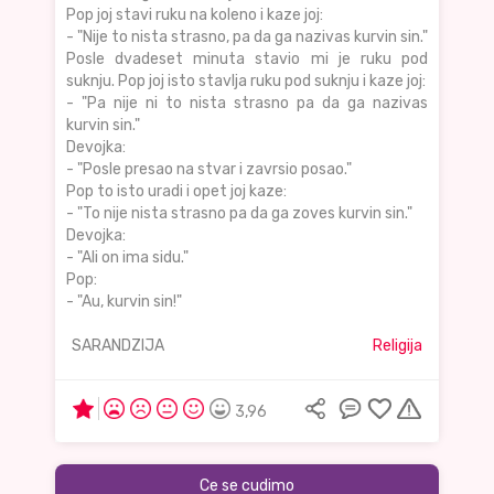
Pop joj stavi ruku na koleno i kaze joj:
- "Nije to nista strasno, pa da ga nazivas kurvin sin."
Posle dvadeset minuta stavio mi je ruku pod
suknju. Pop joj isto stavlja ruku pod suknju i kaze joj:
- "Pa nije ni to nista strasno pa da ga nazivas
kurvin sin."
Devojka:
- "Posle presao na stvar i zavrsio posao."
Pop to isto uradi i opet joj kaze:
- "To nije nista strasno pa da ga zoves kurvin sin."
Devojka:
- "Ali on ima sidu."
Pop:
- "Au, kurvin sin!"
SARANDZIJA
Religija
3,96
Ce se cudimo