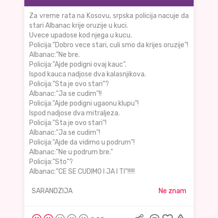
Za vreme rata na Kosovu, srpska policija nacuje da
stari Albanac krije oruzije u kuci.
Uvece upadose kod njega u kucu.
Policija:"Dobro vece stari, culi smo da krijes oruzije"!
Albanac:"Ne bre.
Policija:"Ajde podigni ovaj kauc".
Ispod kauca nadjose dva kalasnjikova.
Policija:"Sta je ovo stari"?
Albanac:"Ja se cudim"!!
Policija:"Ajde podigni ugaonu klupu"!
Ispod nadjose dva mitraljeza.
Policija:"Sta je ovo stari"!
Albanac:"Ja se cudim"!
Policija:"Ajde da vidimo u podrum"!
Albanac:"Ne u podrum bre."
Policija:"Sto"?
Albanac:"CE SE CUDIMO I JA I TI"!!!!!
SARANDZIJA
Ne znam