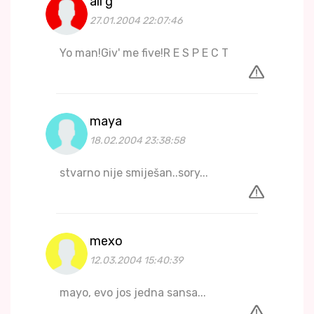
ali g
27.01.2004 22:07:46
Yo man!Giv' me five!R E S P E C T
maya
18.02.2004 23:38:58
stvarno nije smiješan..sory...
mexo
12.03.2004 15:40:39
mayo, evo jos jedna sansa...