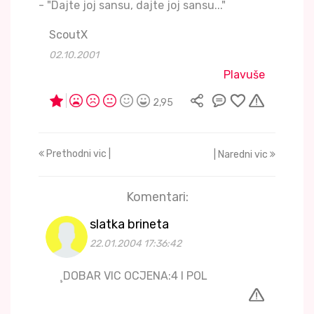
- "Dajte joj sansu, dajte joj sansu..."
ScoutX
02.10.2001
Plavuše
2,95
Prethodni vic |
| Naredni vic
Komentari:
slatka brineta
22.01.2004 17:36:42
¸DOBAR VIC OCJENA:4 I POL