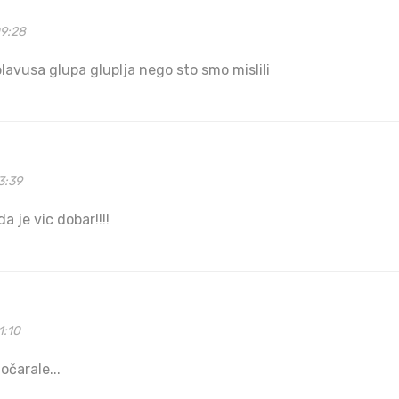
09:28
lavusa glupa gluplja nego sto smo mislili
3:39
 je vic dobar!!!!
1:10
očarale...