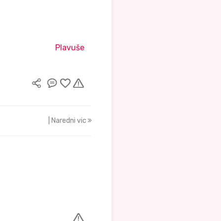
Plavuše
| Naredni vic