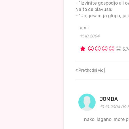
- "Izvinite gospodjo ali
Na to ce plavusa:
- "Joj jesam ja glupa, ja
amir
11.10.2004
3,7
Prethodni vic |
JOMBA
13.10.2004 00:
nako, lagano, more pro