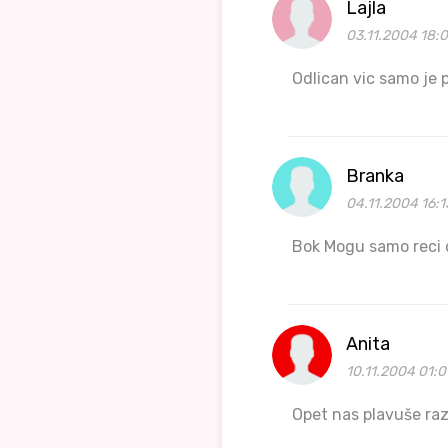
Lajla
03.11.2004 18:
Odlican vic samo je p
Branka
04.11.2004 16:1
Bok Mogu samo reci da
Anita
10.11.2004 01:0
Opet nas plavuše raz