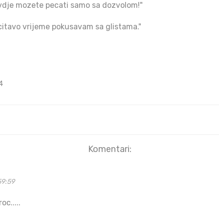
 ovdje mozete pecati samo sa dozvolom!"
 citavo vrijeme pokusavam sa glistama."
4
Komentari:
59:59
c.....