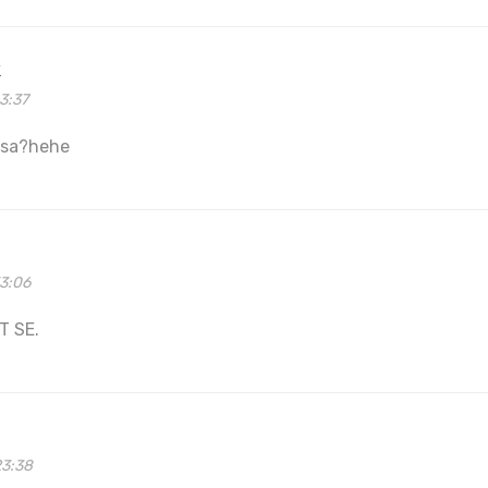
k
3:37
vusa?hehe
33:06
T SE.
23:38