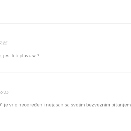
7:25
 jesi li ti plavusa?
06:33
O" je vrlo neodređen i nejasan sa svojim bezveznim pitanjem