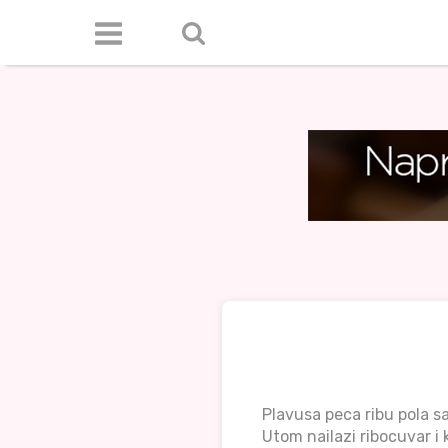
Plavusa peca ribu pola sa
Utom nailazi ribocuvar i 