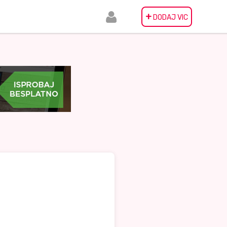
+
DODAJ VIC