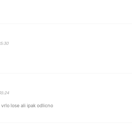
25:30
35:24
o vrlo lose ali ipak odlicno