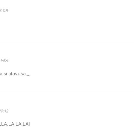
3:08
1:56
a si plavusa,,,,
9:12
,LA,LA,LA,LA!