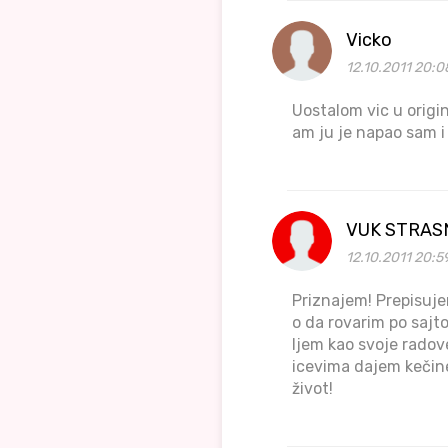
Vicko
12.10.2011 20:0
Uostalom vic u origin
am ju je napao sam i 
VUK STRAS
12.10.2011 20:5
Priznajem! Prepisuje
o da rovarim po sajto
ljem kao svoje radov
icevima dajem kečine 
život!