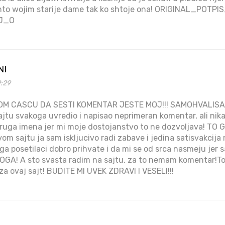
 shto wojim starije dame tak ko shtoje ona! ORIGINAL_P
J_O
NI
9:29
 CASCU DA SESTI KOMENTAR JESTE MOJ!!! SAMOHVALISA
jtu svakoga uvredio i napisao neprimeran komentar, ali nikad
li druga imena jer mi moje dostojanstvo to ne dozvoljava! 
om sajtu ja sam iskljucivo radi zabave i jedina satisvakcija 
 ga posetilaci dobro prihvate i da mi se od srca nasmeju jer 
OGA! A sto svasta radim na sajtu, za to nemam komentar!To j
a ovaj sajt! BUDITE MI UVEK ZDRAVI I VESELI!!!