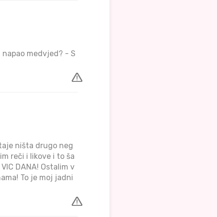
atu napao medvjed? - S
taje ništa drugo neg
reči i likove i to ša
 VIC DANA! Ostalim v
nama! To je moj jadni