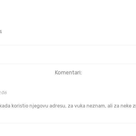
4
Komentari:
9:06
e ikada koristio njegovu adresu, za vuka neznam, ali za neke