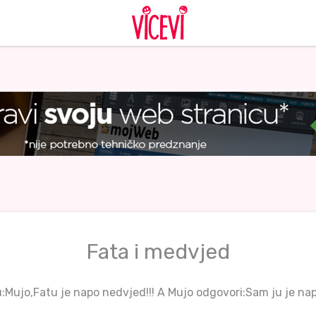
Fata i medvjed
:Mujo,Fatu je napo nedvjed!!! A Mujo odgovori:Sam ju je napo,