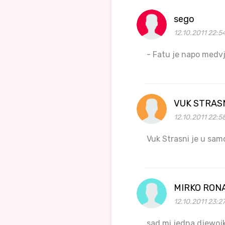
sego
12.10.2011 22:5
- Fatu je napo medv
VUK STRAS
12.10.2011 22:5
Vuk Strasni je u sam
MIRKO RON
12.10.2011 23:2
sad mi jedna djewojka