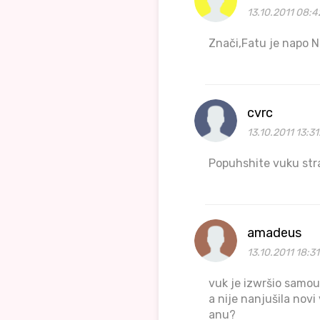
13.10.2011 08:4
Znači,Fatu je napo N
cvrc
13.10.2011 13:31
Popuhshite vuku st
amadeus
13.10.2011 18:3
vuk je izwršio samou
a nije nanjušila novi
anu?