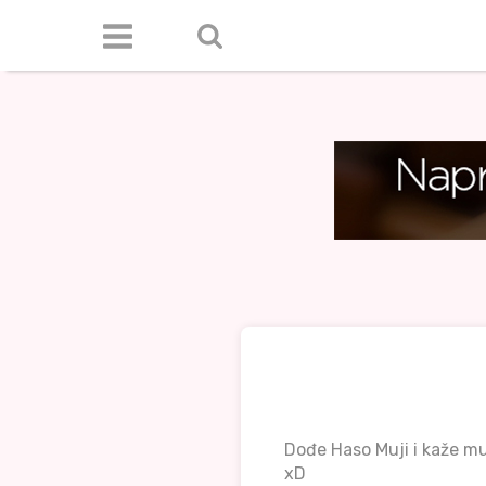
Dođe Haso Muji i kaže mu
xD