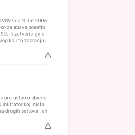
d 49897 od 15.06.2006
eko za.ebava posetio
U, ili zatvoriti ga o
og koji to zabranjuj
je prerastao u obicno
ni.trator koji nista
a drugih sajtova , ali