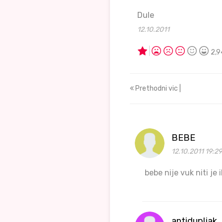
Dule
12.10.2011
2,9
Prethodni vic |
BEBE
12.10.2011 19:2
bebe nije vuk niti j
antidupljak