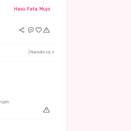
Haso, Fata, Mujo
| Naredni vic
 znam