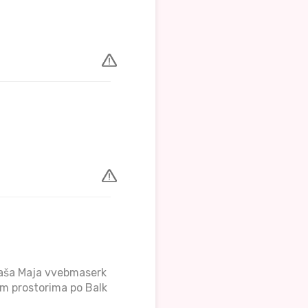
 naša Maja vvebmaserk
nim prostorima po Balk