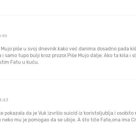
6:46
 Mujo piše u svoj dnevnik kako već danima dosadno pada kiš
 i samo tupo bulji kroz prozor.Piše Mujo dalje: Ako ta kiša i 
stim Fatu u kuću.
4:43
e pokazala da je Vuk izvršio suicid iz koristoljublja i osobito
e neko mu je pomogao da se ubije. A što tiče Fate,ona ima C