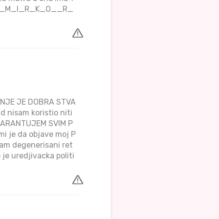
OTPIS_M_I_R_K_O__R_
NJE JE DOBRA STVA
 nisam koristio niti
TO GARANTUJEM SVIM P
mi je da objave moj P
sam degenerisani ret
e uredjivacka politi