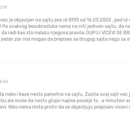
0:19
 vec je objavljen na sajtu pos id 8195 od 16.03.2003 , pod i
t!!! Pa ovakvog bezobrazluka nema na niti jednom sajtu, da n
ba da radi kao sto nalazu njegova pravila: DUP:LI VICEVI SE BRIS
edan zar nisi mogao da prepises sa drugog sajta nego sa ov
4:45
da neko i kaze nesto pametno na sajtu. Zaista ovaj sajt vec 
bu.ala moze da nesto glupo napise posalje to , a mmutavi ad.i
vi. Niko nema nista protiv da se objavljuju prepisani vicevi s