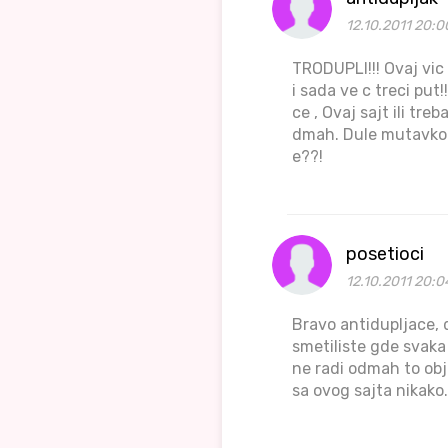
12.10.2011 20:0
TRODUPLI!!! Ovaj vic
i sada ve c treci pu
ce , Ovaj sajt ili tre
dmah. Dule mutavko j
e??!
posetioci
12.10.2011 20:0
Bravo antidupljace, 
smetiliste gde svaka 
ne radi odmah to obja
sa ovog sajta nikako.