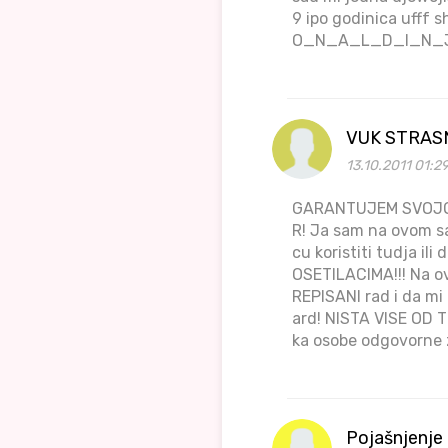
9 ipo godinica ufff
O_N_A_L_D_I_N_
VUK STRAS
13.10.2011 01:2
GARANTUJEM SVOJOM
R! Ja sam na ovom sa
cu koristiti tudja i
OSETILACIMA!!! Na ov
REPISANI rad i da mi
ard! NISTA VISE OD T
ka osobe odgovorne z
Pojašnjenje