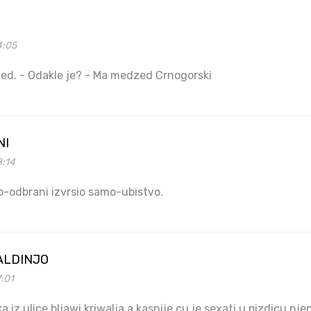
4:05
jed. - Odakle je? - Ma medzed Crnogorski
NI
8:14
o-odbrani izvrsio samo-ubistvo.
ALDINJO
7:01
 iz ulice bljawi kriwalja a kasnije cu je sexati u pizdicu n