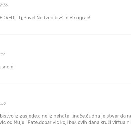
2:36
EDVED!! Tj,Pavel Nedved,bivši češki igrač!
:17
rasnom!
1:50
bistvo iz zasjede,a ne iz nehata ..inače,čudna je stwar da
 vic od Muje i Fate,dobar vic koji baš ovih dana kruži virtual