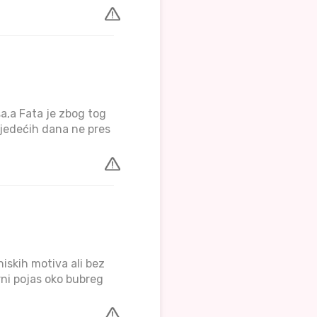
a,a Fata je zbog tog
sljedećih dana ne pres
 niskih motiva ali bez
rni pojas oko bubreg