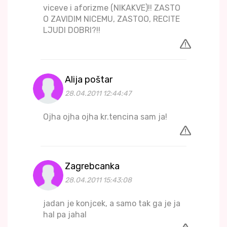
viceve i aforizme (NIKAKVE)!! ZASTO
O ZAVIDIM NICEMU, ZASTOO, RECITE
LJUDI DOBRI?!!
Alija poštar
28.04.2011 12:44:47
Ojha ojha ojha kr.tencina sam ja!
Zagrebcanka
28.04.2011 15:43:08
jadan je konjcek, a samo tak ga je ja
hal pa jahal