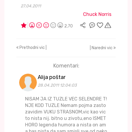
27.04.2011
Chuck Norris
2,70
Prethodni vic |
| Naredni vic
Komentari:
Alija poštar
28.04.2011 12:04:03
NISAM JA IZ TUZLE VEC SELENDRE T!
NJE KOD TUZLE Nemam pojma zasto
zavidim VUKU STRASNOM,vic kao vic
to nista nij. bitno u zivotu,eno ISMET
HORO legenda humora a nista on am
a bas nista da sam smisli sve od neko