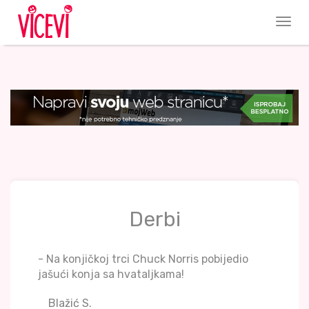
Derbi
- Na konjičkoj trci Chuck Norris pobijedio
jašući konja sa hvataljkama!
Blažić S.