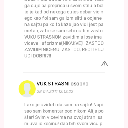
ga cuje pa preprica u svom stilu a bol
je je kad od nekoga cujes dobar vic n
ego kao fol sam ga izmisliti a ocjene
na sajtu pa ko to kaze jao vidi jest pa
metan,zato se sam sebi cudim zasto
VUKU STRASNOM zavidim a lose ima
viceve i aforizme(NIKAKVE)!! ZASTOO
ZAVIDIM NICEMU, ZASTOO, RECITE LJ
UDI DOBRI?!!
VUK STRASNI osobno
28.04.2011 12:13:22
Lako je uvideti da sam na sajtu! Napi
sao sam komentar pod nikom Alija po
štar! Svim vicevima na ovoj strani sa
m uvalio kečinu! dao bih svom vicu p