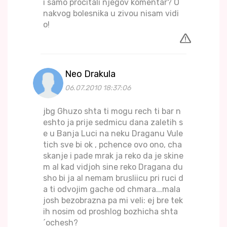
i samo procitali njegov komentar? O
nakvog bolesnika u zivou nisam vidi
o!
Neo Drakula
06.07.2010 18:37:06
jbg Ghuzo shta ti mogu rech ti bar n
eshto ja prije sedmicu dana zaletih s
e u Banja Luci na neku Draganu Vule
tich sve bi ok , pchence ovo ono, cha
skanje i pade mrak ja reko da je skine
m al kad vidjoh sine reko Dragana du
sho bi ja al nemam brusliicu pri ruci d
a ti odvojim gache od chmara...mala
josh bezobrazna pa mi veli: ej bre tek
ih nosim od proshlog bozhicha shta
´ochesh?