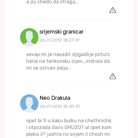
a joj chedo da straga...
srijemski granicar
06.07.2010 18:27:39
sevap mi je nasadit djigadlije poturc
hene na tenkovsku cijev,,,inshala da
mi se ostvari zelja...
Neo Drakula
06.07.2010 18:30:10
opet bi ti u kaku bulku na chethnichk
i otpozada davo GHUZO? al opet kom
pleksi il? jashta no srijem il chesh mi