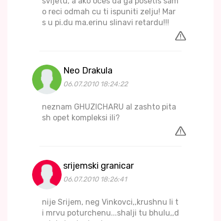
svijetu, a ako oces da ga posetis sam
o reci odmah cu ti ispuniti zelju! Mar
s u pi.du ma.erinu slinavi retardu!!!
Neo Drakula
06.07.2010 18:24:22
neznam GHUZICHARU al zashto pita
sh opet kompleksi ili?
srijemski granicar
06.07.2010 18:26:41
nije Srijem, neg Vinkovci,,krushnu li t
i mrvu poturchenu...shalji tu bhulu,,d