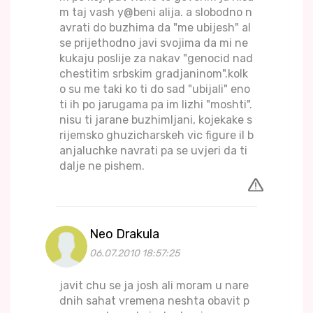
m taj vash y@beni alija. a slobodno n
avrati do buzhima da "me ubijesh" al
se prijethodno javi svojima da mi ne
kukaju poslije za nakav "genocid nad
chestitim srbskim gradjaninom".kolk
o su me taki ko ti do sad "ubijali" eno
ti ih po jarugama pa im lizhi "moshti".
nisu ti jarane buzhimljani, kojekake s
rijemsko ghuzicharskeh vic figure il b
anjaluchke navrati pa se uvjeri da ti
dalje ne pishem.
Neo Drakula
06.07.2010 18:57:25
javit chu se ja josh ali moram u nare
dnih sahat vremena neshta obavit p