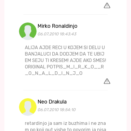
Mirko Ronaldinjo
06.07.2010 18:43:43
ALIJA AJDE RECI U KOJEM SI DELU U
BANJALUCI DA DODJEM DA TE UBIJ
EM SEJU TI KRESEM! AJDE AKO SMES!
ORIGINAL POTPIS_M_I_R_K_O__R
_O_N_A_L_D_I_N_J_O
Neo Drakula
06.07.2010 18:54:10
retardinjo ja sam iz buzhima i ne zna
m po koji put vishe to govorim ja nisa