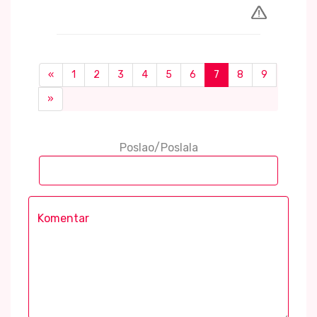
«
1
2
3
4
5
6
7
8
9
»
Poslao/Poslala