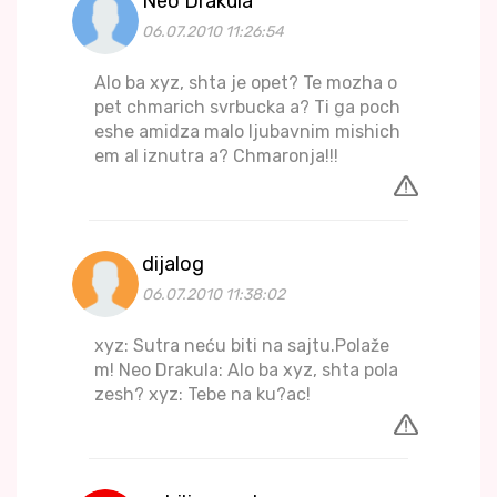
Neo Drakula
06.07.2010 11:26:54
Alo ba xyz, shta je opet? Te mozha o
pet chmarich svrbucka a? Ti ga poch
eshe amidza malo ljubavnim mishich
em al iznutra a? Chmaronja!!!
dijalog
06.07.2010 11:38:02
xyz: Sutra neću biti na sajtu.Polaže
m! Neo Drakula: Alo ba xyz, shta pola
zesh? xyz: Tebe na ku?ac!