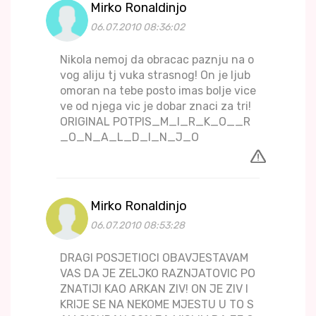
Mirko Ronaldinjo
06.07.2010 08:36:02
Nikola nemoj da obracac paznju na o
vog aliju tj vuka strasnog! On je ljub
omoran na tebe posto imas bolje vice
ve od njega vic je dobar znaci za tri!
ORIGINAL POTPIS_M_I_R_K_O__R
_O_N_A_L_D_I_N_J_O
Mirko Ronaldinjo
06.07.2010 08:53:28
DRAGI POSJETIOCI OBAVJESTAVAM
VAS DA JE ZELJKO RAZNJATOVIC PO
ZNATIJI KAO ARKAN ZIV! ON JE ZIV I
KRIJE SE NA NEKOME MJESTU U TO S