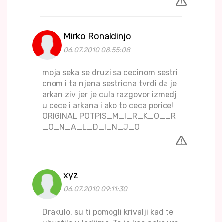
Mirko Ronaldinjo
06.07.2010 08:55:08
moja seka se druzi sa cecinom sestri
cnom i ta njena sestricna tvrdi da je
arkan ziv jer je cula razgovor izmedj
u cece i arkana i ako to ceca porice!
ORIGINAL POTPIS_M_I_R_K_O__R
_O_N_A_L_D_I_N_J_O
xyz
06.07.2010 09:11:30
Drakulo, su ti pomogli krivalji kad te