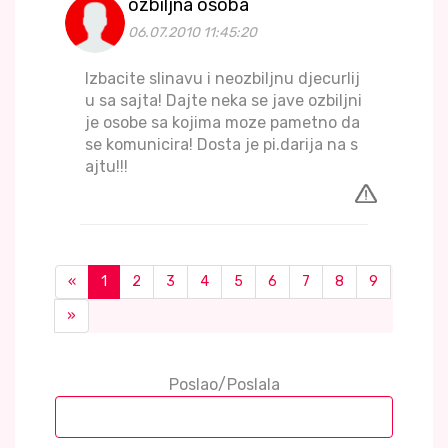
ozbiljna osoba
06.07.2010 11:45:20
Izbacite slinavu i neozbiljnu djecurlij
u sa sajta! Dajte neka se jave ozbiljni
je osobe sa kojima moze pametno da
se komunicira! Dosta je pi.darija na s
ajtu!!!
«
1
2
3
4
5
6
7
8
9
»
Poslao/Poslala