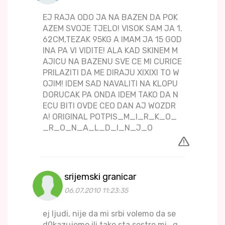
EJ RAJA ODO JA NA BAZEN DA POK
AZEM SVOJE TJELO! VISOK SAM JA 1.
62CM,TEZAK 95KG A IMAM JA 15 GOD
INA PA VI VIDITE! ALA KAD SKINEM M
AJICU NA BAZENU SVE CE MI CURICE
PRILAZITI DA ME DIRAJU XIXIXI TO W
OJIM! IDEM SAD NAVALITI NA KLOPU
DORUCAK PA ONDA IDEM TAKO DA N
ECU BITI OVDE CEO DAN AJ WOZDR
A! ORIGINAL POTPIS_M_I_R_K_O_
_R_O_N_A_L_D_I_N_J_O
srijemski granicar
06.07.2010 11:23:35
ej ljudi, nije da mi srbi volemo da se
d0kazujemo ili tako sta,sestre mi...g