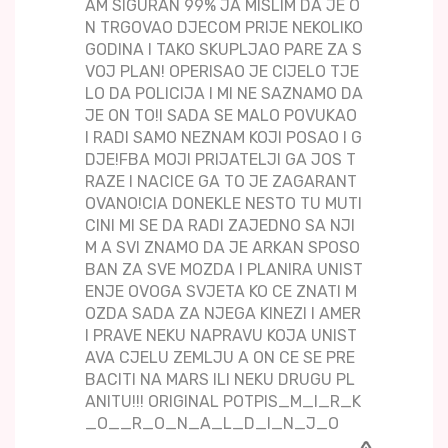
AM SIGURAN 99% JA MISLIM DA JE O
N TRGOVAO DJECOM PRIJE NEKOLIKO
GODINA I TAKO SKUPLJAO PARE ZA S
VOJ PLAN! OPERISAO JE CIJELO TJE
LO DA POLICIJA I MI NE SAZNAMO DA
JE ON TO!I SADA SE MALO POVUKAO
I RADI SAMO NEZNAM KOJI POSAO I G
DJE!FBA MOJI PRIJATELJI GA JOS T
RAZE I NACICE GA TO JE ZAGARANT
OVANO!CIA DONEKLE NESTO TU MUTI
CINI MI SE DA RADI ZAJEDNO SA NJI
M A SVI ZNAMO DA JE ARKAN SPOSO
BAN ZA SVE MOZDA I PLANIRA UNIST
ENJE OVOGA SVJETA KO CE ZNATI M
OZDA SADA ZA NJEGA KINEZI I AMER
I PRAVE NEKU NAPRAVU KOJA UNIST
AVA CJELU ZEMLJU A ON CE SE PRE
BACITI NA MARS ILI NEKU DRUGU PL
ANITU!!! ORIGINAL POTPIS_M_I_R_K
_O__R_O_N_A_L_D_I_N_J_O