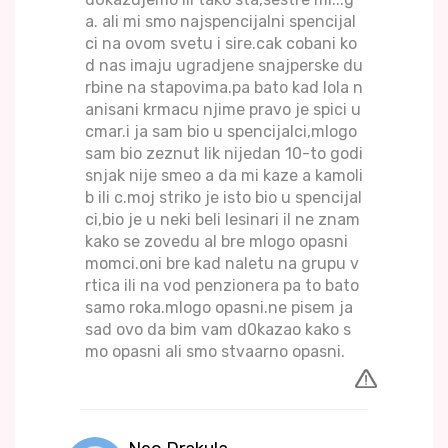
a. ali mi smo najspencijalni spencijal
ci na ovom svetu i sire.cak cobani ko
d nas imaju ugradjene snajperske du
rbine na stapovima.pa bato kad lola n
anisani krmacu njime pravo je spici u
cmar.i ja sam bio u spencijalci,mlogo
sam bio zeznut lik nijedan 10-to godi
snjak nije smeo a da mi kaze a kamoli
b ili c.moj striko je isto bio u spencijal
ci,bio je u neki beli lesinari il ne znam
kako se zovedu al bre mlogo opasni
momci.oni bre kad naletu na grupu v
rtica ili na vod penzionera pa to bato
samo roka.mlogo opasni.ne pisem ja
sad ovo da bim vam d0kazao kako s
mo opasni ali smo stvaarno opasni.