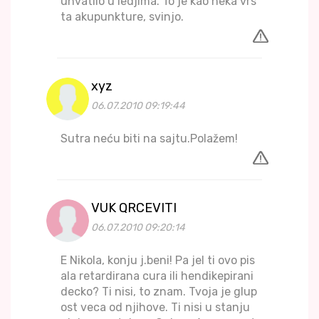
uhvatilo u ledjima. To je kao neka vrs
ta akupunkture, svinjo.
xyz
06.07.2010 09:19:44
Sutra neću biti na sajtu.Polažem!
VUK QRCEVITI
06.07.2010 09:20:14
E Nikola, konju j.beni! Pa jel ti ovo pis
ala retardirana cura ili hendikepirani
decko? Ti nisi, to znam. Tvoja je glup
ost veca od njihove. Ti nisi u stanju