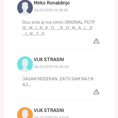
Mirko Ronaldinjo
06.07.2010 14:18:56
Ocu srce aj me cimni ORIGINAL POTP
IS_M_I_R_K_O__R_O_N_A_L_D
_I_N_J_O
VUK STRASNI
06.07.2010 14:34:45
JASAM MODERAN, ZATO SAM NAJ N
AJ...
VUK STRASNI
06.07.2010 14:43:06