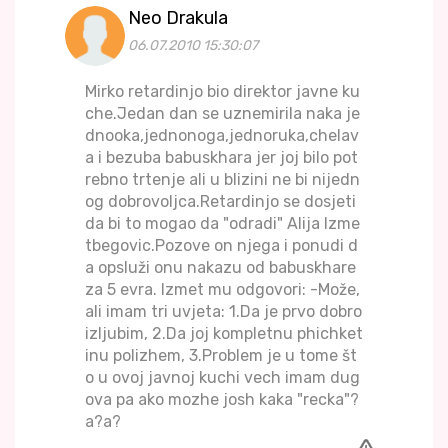
Neo Drakula
06.07.2010 15:30:07
Mirko retardinjo bio direktor javne ku
che.Jedan dan se uznemirila naka je
dnooka,jednonoga,jednoruka,chelav
a i bezuba babuskhara jer joj bilo pot
rebno trtenje ali u blizini ne bi nijedn
og dobrovoljca.Retardinjo se dosjeti
da bi to mogao da "odradi" Alija Izme
tbegovic.Pozove on njega i ponudi d
a opsluži onu nakazu od babuskhare
za 5 evra. Izmet mu odgovori: -Može,
ali imam tri uvjeta: 1.Da je prvo dobro
izljubim, 2.Da joj kompletnu phichket
inu polizhem, 3.Problem je u tome št
o u ovoj javnoj kuchi vech imam dug
ova pa ako mozhe josh kaka "recka"?
a?a?