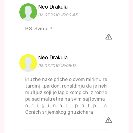
Neo Drakula
06.07.2010 15:00:43
P.S. Svinjo!!!
Neo Drakula
06.07.2010 15:05:17
kruzhe nake priche o ovom mirkhu re
tardinj...pardon, ronaldinju da je neki
mufljuz koji je lapio kompich iz robne
pa sad maltretira na svim sajtovima
o_r_i_g_i_n_a_l_ _p_o_t_p_i_s:
Gonich srijemskog ghuzichara