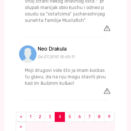
vnoj strani nekog dnevnog lista :" pr
olupali manijak obio kuchu i odneo p
osudu sa "ostatcima" jucherashnjeg
sunehta familije Mustafich"
Neo Drakula
06.07.2010 15:45:11
Moji drugovi vole što ja imam kockas
tu glavu, da na nju mogu staviti pivu
kad im &ušimm ku&ac!
«
1
2
3
4
5
6
7
8
9
»