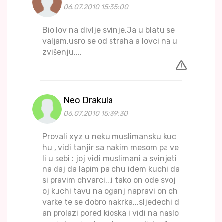
06.07.2010 15:35:00
Bio lov na divlje svinje.Ja u blatu se
valjam,usro se od straha a lovci na u
zvišenju....
Neo Drakula
06.07.2010 15:39:30
Provali xyz u neku muslimansku kuc
hu , vidi tanjir sa nakim mesom pa ve
li u sebi : joj vidi muslimani a svinjeti
na daj da lapim pa chu idem kuchi da
si pravim chvarci...i tako on ode svoj
oj kuchi tavu na oganj napravi on ch
varke te se dobro nakrka...sljedechi d
an prolazi pored kioska i vidi na naslo