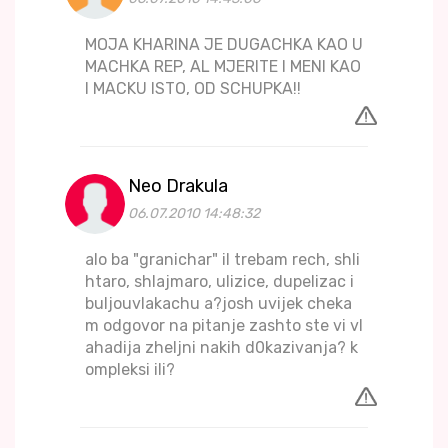
MOJA KHARINA JE DUGACHKA KAO U
MACHKA REP, AL MJERITE I MENI KAO
I MACKU ISTO, OD SCHUPKA!!
Neo Drakula
06.07.2010 14:48:32
alo ba "granichar" il trebam rech, shli
htaro, shlajmaro, ulizice, dupelizac i
buljouvlakachu a?josh uvijek cheka
m odgovor na pitanje zashto ste vi vl
ahadija zheljni nakih d0kazivanja? k
ompleksi ili?