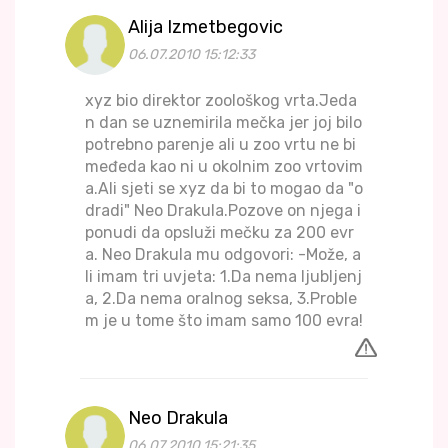
Alija Izmetbegovic
06.07.2010 15:12:33
xyz bio direktor zoološkog vrta.Jeda
n dan se uznemirila mečka jer joj bilo
potrebno parenje ali u zoo vrtu ne bi
međeda kao ni u okolnim zoo vrtovim
a.Ali sjeti se xyz da bi to mogao da "o
dradi" Neo Drakula.Pozove on njega i
ponudi da opsluži mečku za 200 evr
a. Neo Drakula mu odgovori: -Može, a
li imam tri uvjeta: 1.Da nema ljubljenj
a, 2.Da nema oralnog seksa, 3.Proble
m je u tome što imam samo 100 evra!
Neo Drakula
06.07.2010 15:21:35