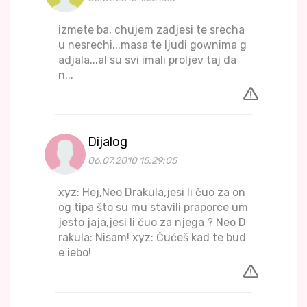
izmete ba, chujem zadjesi te srecha
u nesrechi...masa te ljudi gownima g
adjala...al su svi imali proljev taj da
n...
Dijalog
06.07.2010 15:29:05
xyz: Hej,Neo Drakula,jesi li čuo za on
og tipa što su mu stavili praporce um
jesto jaja,jesi li čuo za njega ? Neo D
rakula: Nisam! xyz: Čućeš kad te bud
e iebo!