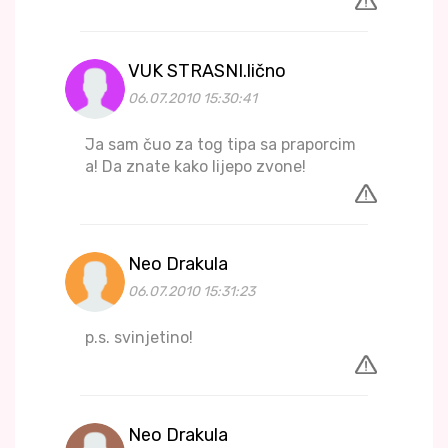
VUK STRASNI.lično
06.07.2010 15:30:41
Ja sam čuo za tog tipa sa praporcim
a! Da znate kako lijepo zvone!
Neo Drakula
06.07.2010 15:31:23
p.s. svinjetino!
Neo Drakula