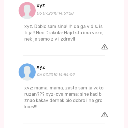
xyz
06.07.2010 14:51:28
xyz: Dobio sam sina! Ih da ga vidis, is
ti ja!! Neo Drakula: Hajd sta ima veze,
nek je samo ziv i zdrav!!
xyz
06.07.2010 14:54:09
xyz: mama, mama, zasto sam ja vako
ruzan??? xyz-ova mama: sine kad bi
znao kakav dernek bio dobro i ne gro
kces!!!