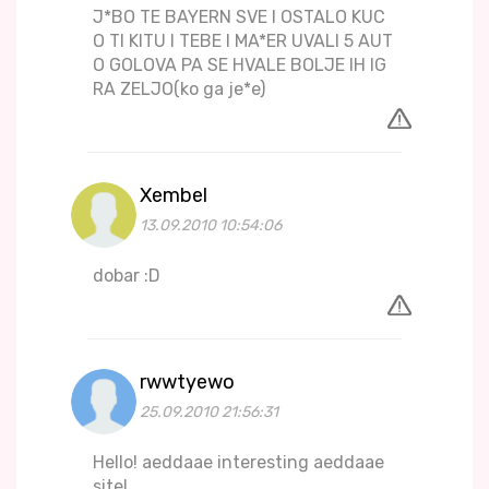
J*BO TE BAYERN SVE I OSTALO KUC
O TI KITU I TEBE I MA*ER UVALI 5 AUT
O GOLOVA PA SE HVALE BOLJE IH IG
RA ZELJO(ko ga je*e)
Xembel
13.09.2010 10:54:06
dobar :D
rwwtyewo
25.09.2010 21:56:31
Hello! aeddaae interesting aeddaae
site!