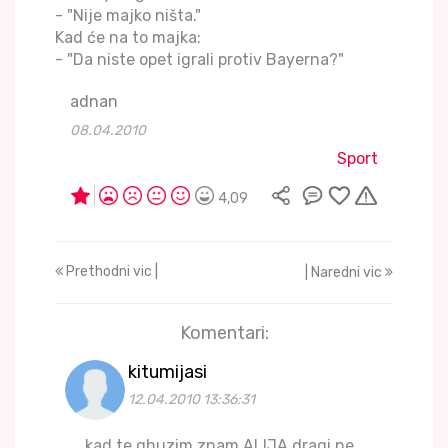
- "Nije majko ništa."
Kad će na to majka:
- "Da niste opet igrali protiv Bayerna?"
adnan
08.04.2010
Sport
4,09
Prethodni vic |
| Naredni vic
Komentari:
kitumijasi
12.04.2010 13:36:31
kad te ghuzim znam ALIJA dragi ne