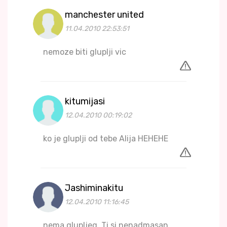
manchester united
11.04.2010 22:53:51
nemoze biti gluplji vic
kitumijasi
12.04.2010 00:19:02
ko je gluplji od tebe Alija HEHEHE
Jashiminakitu
12.04.2010 11:16:45
nema glupljeg. Ti si nenadmasan.