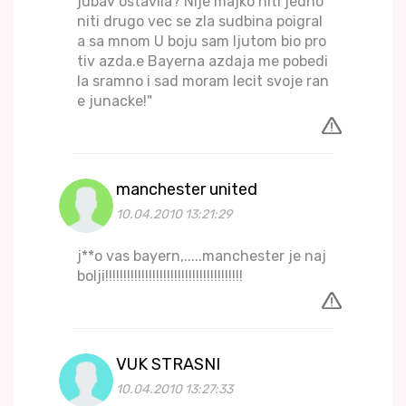
jubav ostavila? Nije majko niti jedno
niti drugo vec se zla sudbina poigral
a sa mnom U boju sam ljutom bio pro
tiv azda.e Bayerna azdaja me pobedi
la sramno i sad moram lecit svoje ran
e junacke!"
manchester united
10.04.2010 13:21:29
j**o vas bayern,.....manchester je naj
bolji!!!!!!!!!!!!!!!!!!!!!!!!!!!!!!!!!!!!!!
VUK STRASNI
10.04.2010 13:27:33