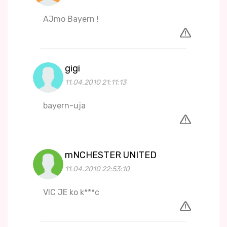
AJmo Bayern !
gigi
11.04.2010 21:11:13
bayern-uja
mNCHESTER UNITED
11.04.2010 22:53:10
VIC JE ko k***c