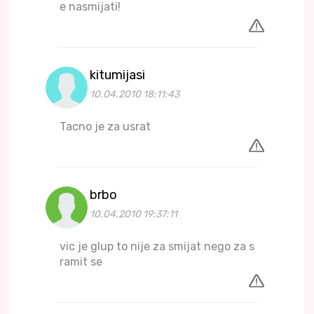
e nasmijati!
kitumijasi
10.04.2010 18:11:43
Tacno je za usrat
brbo
10.04.2010 19:37:11
vic je glup to nije za smijat nego za s
ramit se