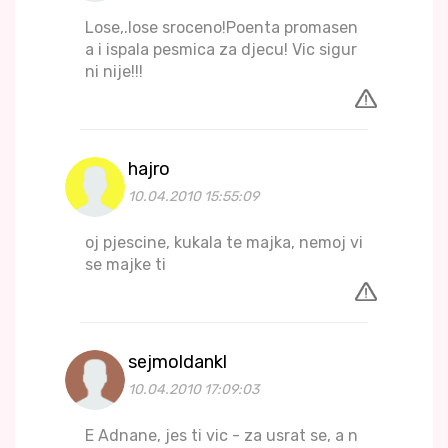
Lose,.lose sroceno!Poenta promasen
a i ispala pesmica za djecu! Vic sigur
ni nije!!!
hajro
10.04.2010 15:55:09
oj pjescine, kukala te majka, nemoj vi
se majke ti
sejmoldankl
10.04.2010 17:09:03
E Adnane, jes ti vic - za usrat se, a n