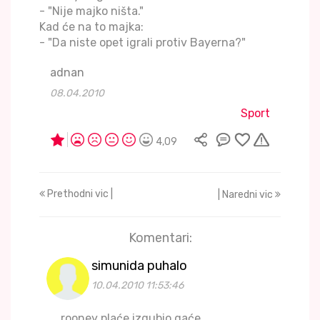
- "Nije majko ništa."
Kad će na to majka:
- "Da niste opet igrali protiv Bayerna?"
adnan
08.04.2010
Sport
4,09
Prethodni vic |
| Naredni vic
Komentari:
simunida puhalo
10.04.2010 11:53:46
rooney plaće izgubio gaće