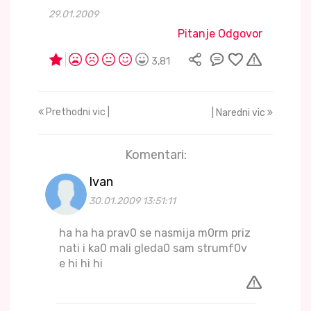
29.01.2009
Pitanje Odgovor
3,81
Prethodni vic |
| Naredni vic
Komentari:
Ivan
30.01.2009 13:51:11
ha ha ha prav0 se nasmija m0rm priz
nati i ka0 mali gleda0 sam strumf0v
e hi hi hi