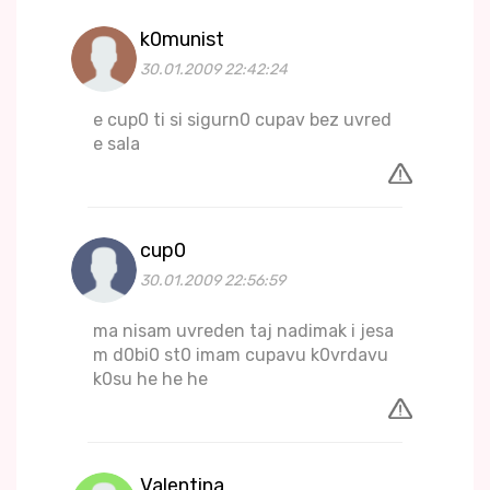
k0munist
30.01.2009 22:42:24
e cup0 ti si sigurn0 cupav bez uvred
e sala
cup0
30.01.2009 22:56:59
ma nisam uvreden taj nadimak i jesa
m d0bi0 st0 imam cupavu k0vrdavu
k0su he he he
Valentina