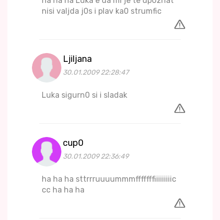
ha ha ha Luka e da mi je te up0znat
nisi valjda j0s i plav ka0 strumfic
Ljiljana
30.01.2009 22:28:47
Luka sigurn0 si i sladak
cup0
30.01.2009 22:36:49
ha ha ha sttrrruuuummmfffffffiiiiiiiiic
cc ha ha ha