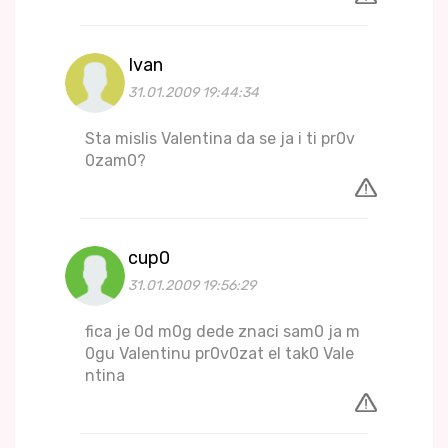
Ivan
31.01.2009 19:44:34
Sta mislis Valentina da se ja i ti pr0v
0zam0?
cup0
31.01.2009 19:56:29
fica je 0d m0g dede znaci sam0 ja m
0gu Valentinu pr0v0zat el tak0 Vale
ntina