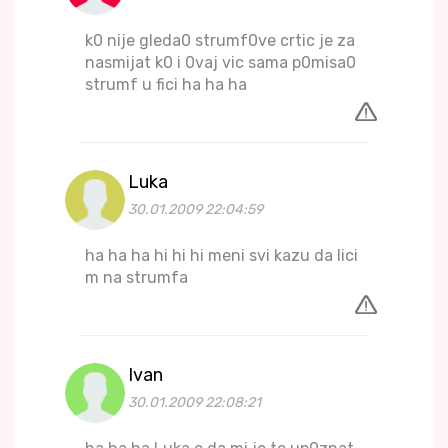
k0 nije gleda0 strumf0ve crtic je za
nasmijat k0 i 0vaj vic sama p0misa0
strumf u fici ha ha ha
Luka
30.01.2009 22:04:59
ha ha ha hi hi hi meni svi kazu da lici
m na strumfa
Ivan
30.01.2009 22:08:21