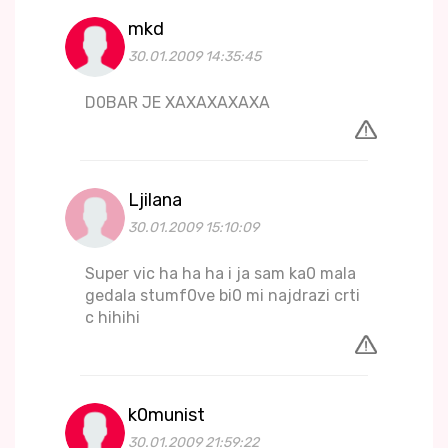
mkd
30.01.2009 14:35:45
D0BAR JE XAXAXAXAXA
Ljilana
30.01.2009 15:10:09
Super vic ha ha ha i ja sam ka0 mala
gedala stumf0ve bi0 mi najdrazi crti
c hihihi
k0munist
30.01.2009 21:59:22