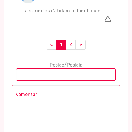
a strumfeta ? tidam ti dam ti dam
«
1
2
»
Poslao/Poslala