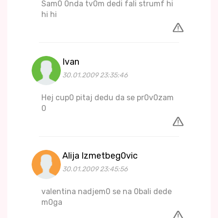
Sam0 0nda tv0m dedi fali strumf hi
hi hi
Ivan
30.01.2009 23:35:46
Hej cup0 pitaj dedu da se pr0v0zam
0
Alija Izmetbeg0vic
30.01.2009 23:45:56
valentina nadjem0 se na 0bali dede
m0ga