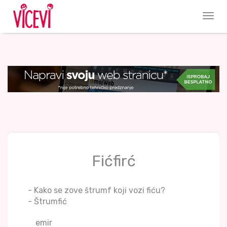
Fićfirć
- Kako se zove štrumf koji vozi fiću?
- Štrumfić
emir