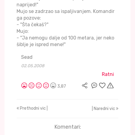
naprijed!"
Mujo se zadrzao sa ispaljivanjem. Komandir
ga pozove:
- "Šta čekaš?"
Mujo:
- "Ja nemogu dalje od 100 metara, jer neko
šiblje je ispred mene!"
Sead
02.05.2008
Ratni
3,87
Prethodni vic |
| Naredni vic
Komentari: