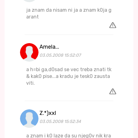
ja znam da nisam ni ja a znam k0ja g
arant
Amela...
03.05.2008 15:52:07
a h=bi ga,d0sad se vec treba znati tk
& kak0 pise...a kradu je tesk0 zausta
viti.
Z.*)xxl
03.05.2008 15:52:34
a znam i k0 laze da su njeg0v nik kra