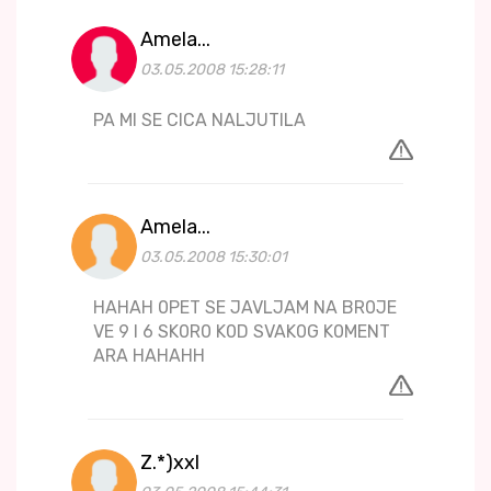
Amela...
03.05.2008 15:28:11
PA MI SE CICA NALJUTILA
Amela...
03.05.2008 15:30:01
HAHAH 0PET SE JAVLJAM NA BR0JE
VE 9 I 6 SK0R0 K0D SVAK0G K0MENT
ARA HAHAHH
Z.*)xxl