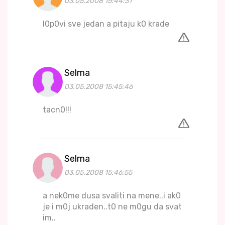
03.05.2008 15:44:31
l0p0vi sve jedan a pitaju k0 krade
Selma
03.05.2008 15:45:46
tacn0!!!
Selma
03.05.2008 15:46:55
a nek0me dusa svaliti na mene..i ak0
je i m0j ukraden..t0 ne m0gu da svat
im..