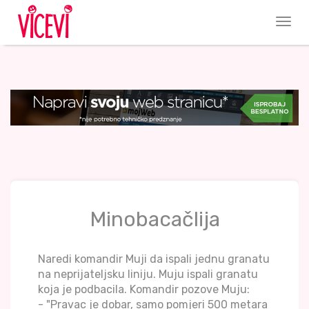
Minobacačlija
Naredi komandir Muji da ispali jednu granatu
na neprijateljsku liniju. Muju ispali granatu
koja je podbacila. Komandir pozove Muju:
- "Pravac je dobar, samo pomjeri 500 metara