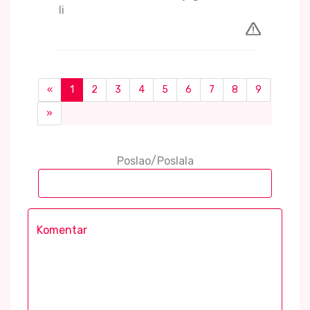
li
«
1
2
3
4
5
6
7
8
9
»
Poslao/Poslala