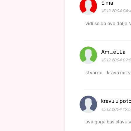
Elma
15.12.2004 04:
vidi se da ovo dolje
Am_eLLa
15.12.2004 09:5
stvarno....krava mrtva
kravu u pot
15.12.2004 15:5
ova goga bas plavus