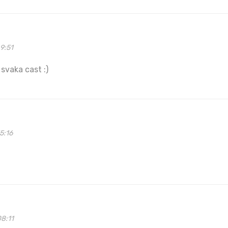
9:51
 svaka cast :)
5:16
8:11