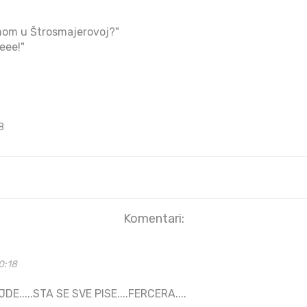
"
dnom u Štrosmajerovoj?"
eee!"
8
Komentari:
0:18
E.....STA SE SVE PISE....FERCERA....