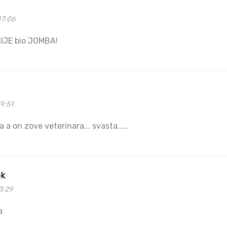
47:06
 NIJE bio JOMBA!
9:51
 a on zove veterinara... svasta.....
ok
3:29
a