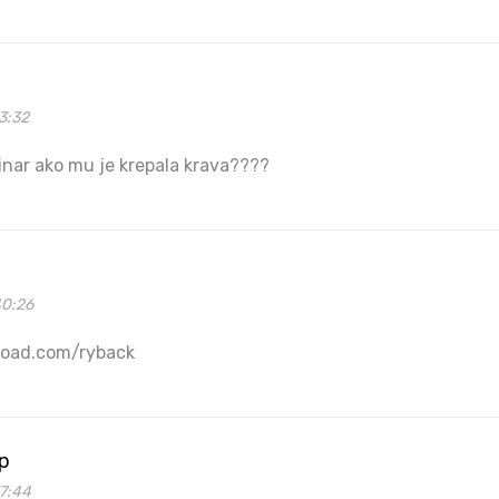
3:32
rinar ako mu je krepala krava????
40:26
load.com/ryback
p
37:44