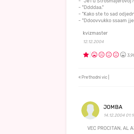
- "Je'l u Štrosmajerovoj?
- "Ddddaa."
- "Kako ste to sad odje
- "Ddoovvukko ssaam jje
kvizmaster
12.12.2004
3,9
Prethodni vic |
JOMBA
14.12.2004 01:1
VEC PROCITAN, AL AJD