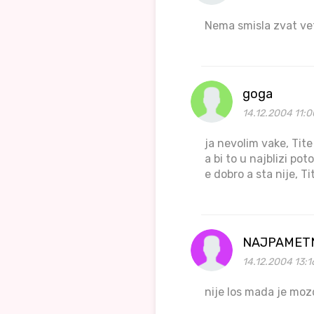
Nema smisla zvat ve
goga
14.12.2004 11:
ja nevolim vake, Tite
a bi to u najblizi po
e dobro a sta nije, T
NAJPAMETN
14.12.2004 13:1
nije los mada je mozd