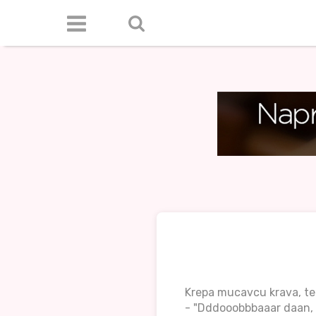
Krepa mucavcu krava, te
- "Dddooobbbaaar daan, j