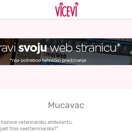
Mucavac
 nazove veterinarsku ambulantu.
jell ttoo veetterrinarska?"