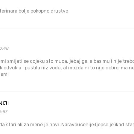
terinara bolje pokopno drustvo
00:48
 mi smijati se cojeku sto muca, jebajiga, a bas mu i nije trebo 
tok odvukla i pustila niz vodu, al mozda ni to nije dobro, ma n
itemi
IJI
6:57
a stari ali za mene je novi .Naravoucenije:ljepse je ikad sta