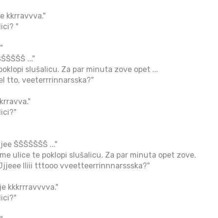
ee kkrravvva."
ici? "
"
ŠŠŠŠŠ ..."
poklopi slušalicu. Za par minuta zove opet ...
l tto, veeterrrinnarsska?"
krravva."
ici?"
jee ŠŠŠŠŠŠŠ ..."
me ulice te poklopi slušalicu. Za par minuta opet zove.
jjeee lliii tttooo vveetteerrinnnarssska?"
je kkkrrravvvva."
ici?"