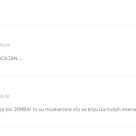
09:09
CAJAN....
45:36
lje bio JOMBA! to su muskarcine sto se kriju iza tudjih imena