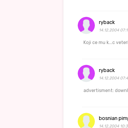
ryback
14.12.2004 07:1
Koji ce mu k...c vete
ryback
14.12.2004 07:
advertisment: down
bosnian pim
14.12.2004 10: