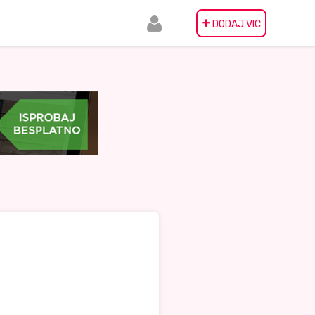
+
DODAJ VIC