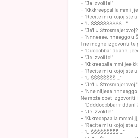
- "Je izvolite!"
- "Kkkkreeppallla mmii jj
- "Recite mi u kojoj ste ul
- "U ŠŠŠŠŠŠŠŠŠŠ ..."
- "Je'l u Štrosmajerovoj?
- "Nnneeee, nneeggo u Š
I ne mogne izgovoriti te 
- "Ddooobbar ddann, jeee
- "Je izvolite!"
- "Kkkreepalla mmi jee kk
- "Recite mi u kojoj ste ul
- "U ŠŠŠŠŠŠŠŠ ..."
- "Je'l u Štrosmajerovoj."
- "Nne niijeee nnneeggo 
Ne može opet izgovoriti i
- "Ddddoobbbarrr ddan! J
- "Je izvolite!"
- "Kkkreeepaalla mmmi jj
- "Recite mi u kojoj ste ul
- "U ŠŠŠŠŠŠŠŠŠ ..."