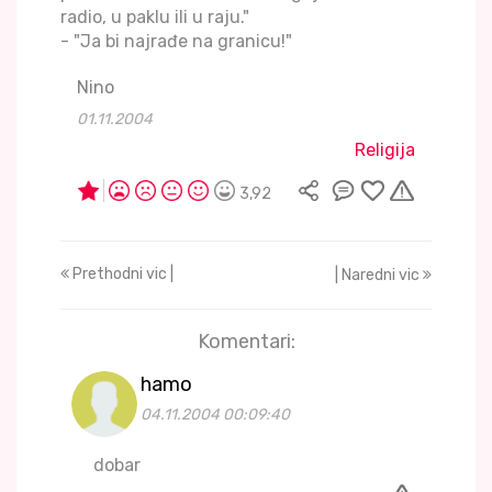
radio, u paklu ili u raju."
- "Ja bi najrađe na granicu!"
Nino
01.11.2004
Religija
3,92
Prethodni vic |
| Naredni vic
Komentari:
hamo
04.11.2004 00:09:40
dobar