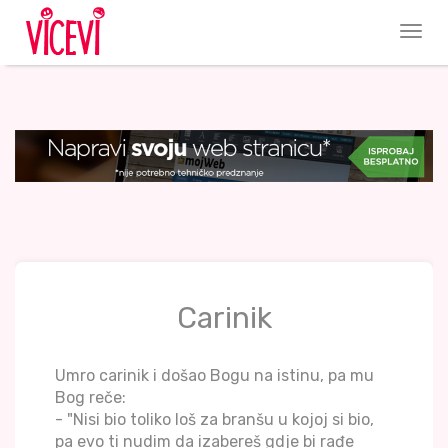
Carinik
Umro carinik i došao Bogu na istinu, pa mu
Bog reče:
- "Nisi bio toliko loš za branšu u kojoj si bio,
pa evo ti nudim da izabereš gdje bi rađe