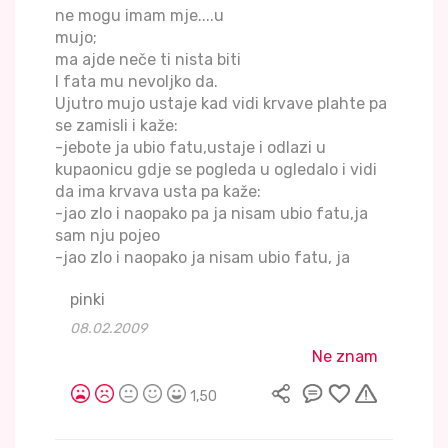
ne mogu imam mje....u
mujo;
ma ajde neče ti nista biti
I fata mu nevoljko da.
Ujutro mujo ustaje kad vidi krvave plahte pa
se zamisli i kaže:
-jebote ja ubio fatu,ustaje i odlazi u
kupaonicu gdje se pogleda u ogledalo i vidi
da ima krvava usta pa kaže:
-jao zlo i naopako pa ja nisam ubio fatu,ja
sam nju pojeo
-jao zlo i naopako ja nisam ubio fatu, ja
pinki
08.02.2009
Ne znam
1,50