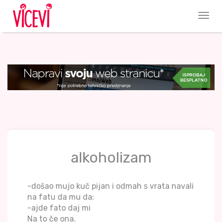
alkoholizam
-došao mujo kuč pijan i odmah s vrata navali
na fatu da mu da:
-ajde fato daj mi
Na to če ona.