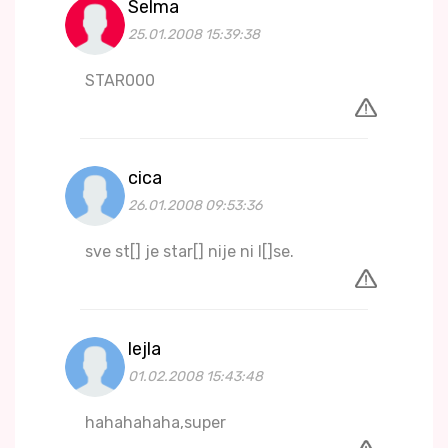
Selma
25.01.2008 15:39:38
STAR000
cica
26.01.2008 09:53:36
sve st[] je star[] nije ni l[]se.
lejla
01.02.2008 15:43:48
hahahahaha,super