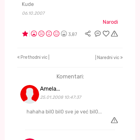
Kude
06.10.2007
Narodi
3,87
Prethodni vic |
| Naredni vic
Komentari:
Amela...
25.01.2008 10:47:37
hahaha bil0 bil0 sve je već bil0...