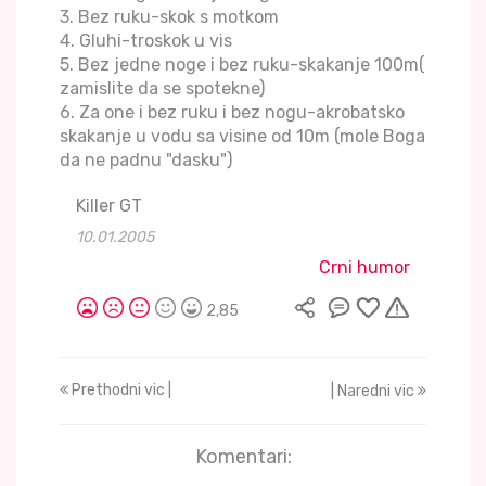
3. Bez ruku-skok s motkom
4. Gluhi-troskok u vis
5. Bez jedne noge i bez ruku-skakanje 100m(
zamislite da se spotekne)
6. Za one i bez ruku i bez nogu-akrobatsko
skakanje u vodu sa visine od 10m (mole Boga
da ne padnu "dasku")
Killer GT
10.01.2005
Crni humor
2,85
Prethodni vic |
| Naredni vic
Komentari: