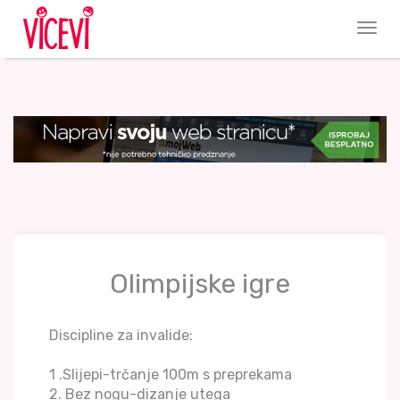
Olimpijske igre
Discipline za invalide:
1 .Slijepi-trčanje 100m s preprekama
2. Bez nogu-dizanje utega