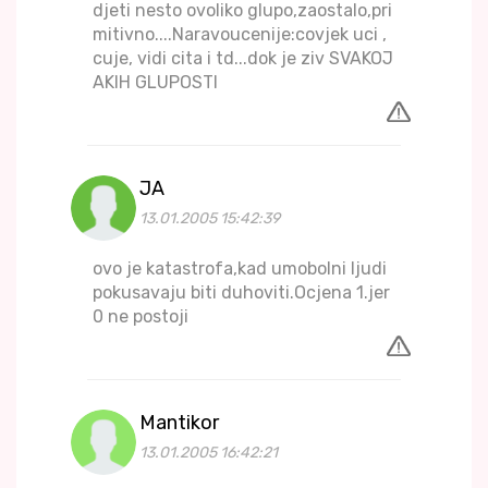
djeti nesto ovoliko glupo,zaostalo,pri
mitivno....Naravoucenije:covjek uci ,
cuje, vidi cita i td...dok je ziv SVAKOJ
AKIH GLUPOSTI
JA
13.01.2005 15:42:39
ovo je katastrofa,kad umobolni ljudi
pokusavaju biti duhoviti.Ocjena 1.jer
0 ne postoji
Mantikor
13.01.2005 16:42:21