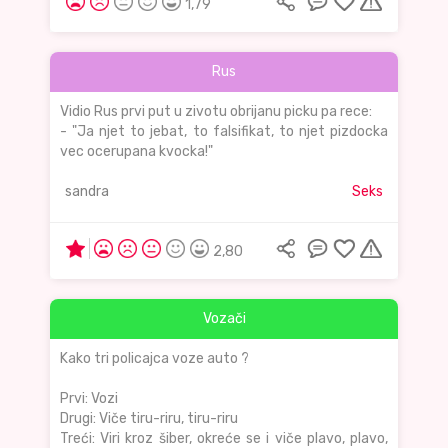
1,79
Rus
Vidio Rus prvi put u zivotu obrijanu picku pa rece:
- "Ja njet to jebat, to falsifikat, to njet pizdocka
vec ocerupana kvocka!"
sandra
Seks
2,80
Vozači
Kako tri policajca voze auto ?
Prvi: Vozi
Drugi: Viče tiru-riru, tiru-riru
Treći: Viri kroz šiber, okreće se i viče plavo, plavo,