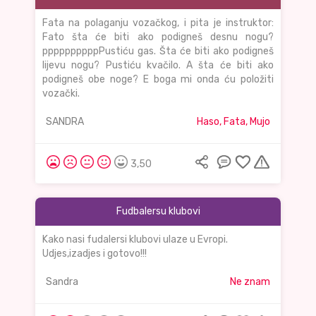
Fata na polaganju vozačkog, i pita je instruktor:
Fato šta će biti ako podigneš desnu nogu?
ppppppppppPustiću gas. Šta će biti ako podigneš
lijevu nogu? Pustiću kvačilo. A šta će biti ako
podigneš obe noge? E boga mi onda ću položiti
vozački.
SANDRA
Haso, Fata, Mujo
3,50
Fudbalersu klubovi
Kako nasi fudalersi klubovi ulaze u Evropi.
Udjes,izadjes i gotovo!!!
Sandra
Ne znam