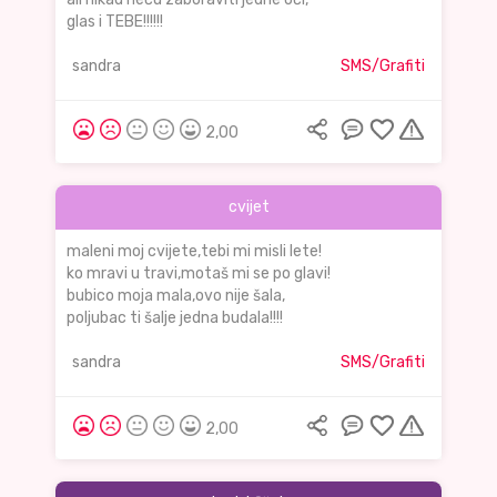
glas i TEBE!!!!!!
sandra
SMS/Grafiti
2,00
cvijet
maleni moj cvijete,tebi mi misli lete!
ko mravi u travi,motaš mi se po glavi!
bubico moja mala,ovo nije šala,
poljubac ti šalje jedna budala!!!!
sandra
SMS/Grafiti
2,00