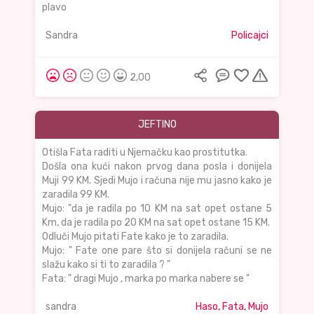
plavo
Sandra
Policajci
2,00
JEFTINO
Otišla Fata raditi u Njemačku kao prostitutka.
Došla ona kući nakon prvog dana posla i donijela
Muji 99 KM. Sjedi Mujo i računa nije mu jasno kako je
zaradila 99 KM.
Mujo: "da je radila po 10 KM na sat opet ostane 5
Km, da je radila po 20 KM na sat opet ostane 15 KM.
Odluči Mujo pitati Fate kako je to zaradila.
Mujo: " Fate one pare što si donijela računi se ne
slažu kako si ti to zaradila ? "
Fata: " dragi Mujo , marka po marka nabere se "
sandra
Haso, Fata, Mujo