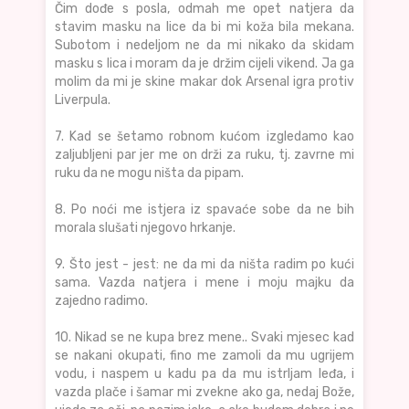
Čim dođe s posla, odmah me opet natjera da
stavim masku na lice da bi mi koža bila mekana.
Subotom i nedeljom ne da mi nikako da skidam
masku s lica i moram da je držim cijeli vikend. Ja ga
molim da mi je skine makar dok Arsenal igra protiv
Liverpula.
7. Kad se šetamo robnom kućom izgledamo kao
zaljubljeni par jer me on drži za ruku, tj. zavrne mi
ruku da ne mogu ništa da pipam.
8. Po noći me istjera iz spavaće sobe da ne bih
morala slušati njegovo hrkanje.
9. Što jest - jest: ne da mi da ništa radim po kući
sama. Vazda natjera i mene i moju majku da
zajedno radimo.
10. Nikad se ne kupa brez mene.. Svaki mjesec kad
se nakani okupati, fino me zamoli da mu ugrijem
vodu, i naspem u kadu pa da mu istrljam leđa, i
vazda plače i šamar mi zvekne ako ga, nedaj Bože,