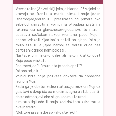
Vreme ratno(2 svetski)i jako je hladno-25,vojnici se
vracaju sa fronta a medju njima i mujo jadan
iznemogao,smrznut i prestrasen od prizora oko
sebe.Od smrzotina vojnicima otpadaju prsti na
rukama usi sa glava,nosevi.gleda sve to mujo i
uzasava se.Nakon nekog vremena pade Mujo i
pocne vriskati :"jao,jao",a ostali na njega "sta je
mujo sta ti je ,ajde nemoj se derati cuce nas
partizani,otkrice nam polozaj".
Nastave oni nekako dalje ali nakon kratko opet
Mujo poce vriskati.
"jao meni jao"!- "mujo sta je sada opet"?
"otpao mi je k...."
Vojnici brze bolje pozvase doktora da pomogne
jadnom Muji.
Kada ga je doktor video i situaciju rece on Muji da
ga stavi u dzep ida ce mu cim stignu u stab zasiti i
da se odmah javi cim stignu da mu to uradi.
cim su stigli ode ti mujo kod doktora kako mu je
ovaj naredio.
"Doktore ja sam dosao kako ste rekli"