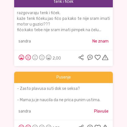
tenk i fiček
razgovaraju tenk i fiček.
kaže tenk fičeku:jao fičo pa kako te nije sram imati
motor u guzici???
fičo:kako tebe nije sram imati pimpek na čelu...
sandra
Ne znam
2,00
Pusenje
- Zasto plavusa suti dok se seksa?
- Mama ju je naucila da ne prica punim ustima.
sandra
Plavuše