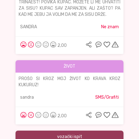
TRINAEST! POVIKA KUPAC. MOŽETE LI ME UHVATITI
ZA SISU? KUPAC SAV ZAPANJEN. ALI ZAŠTO? PA
KAD ME JEBU JA VOLIM DA ME ZA SISU DRŽE.
SANDRA
Ne znam
2,00
ŽIVOT
PROŠO SI KROZ MOJ ŽIVOT KO KRAVA KROZ
KUKURUZ!
sandra
SMS/Grafiti
2,00
vozački ispit