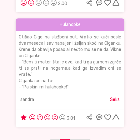
2,00
Hulahopke
Otišao Cigo na službeni put. Vratio se kući posle
dva meseca i sav napaljen i željan skoči na Ciganku.
Krene da obavlja posao al nešto mu se ne da. Vikne
on Ciganki:
- "Bem ti mater, šta je ovo, kad ti ga gurnem zgrče
ti se prsti na nogama,a kad ga izvadim oni se
vrate."
Ciganka ce na to:
- "Pa skini mi hulahopke!"
sandra
Seks
3,81