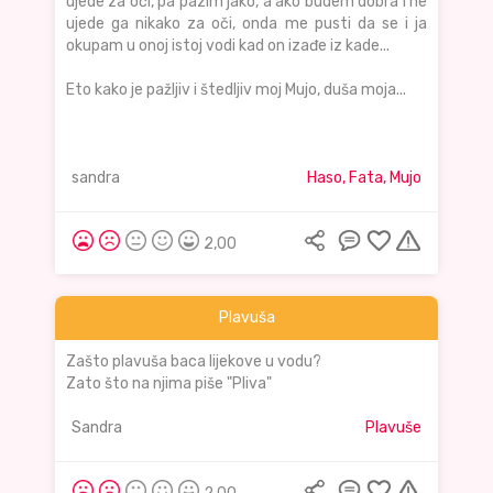
ujede za oči, pa pazim jako, a ako budem dobra i ne
ujede ga nikako za oči, onda me pusti da se i ja
okupam u onoj istoj vodi kad on izađe iz kade...
Eto kako je pažljiv i štedljiv moj Mujo, duša moja...
sandra
Haso, Fata, Mujo
2,00
Plavuša
Zašto plavuša baca lijekove u vodu?
Zato što na njima piše "Pliva"
Sandra
Plavuše