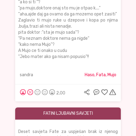
"a ko si ti "?
"pa mujo,doktore onaj sto mu je otpao k...."
"aha,ajde daj ga ovamo da ga mozemo opet zasiti"
Zaglavio ti mujo ruke u dzepove i kopa po njima
,bulja,trazi ali nista nenadje.
pita doktor :"sta je mujo sada"?
"Pa neznam doktore nema ga nigde"
"kako nema Mujo"?
A Mujo ce ti onako u cudu
"Jebo mater ako ga nisam popusio"!!
sandra
Haso, Fata, Mujo
2,00
FATINI LJUBAVNI SAVJETI
Deset savjeta Fate za uspješan brak iz njenog