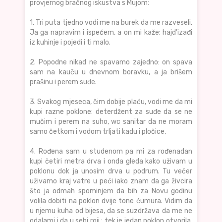
provjernog bračnog iskustva s Mujom:
1. Tri puta tjedno vodi me na burek da me razveseli.
Ja ga napravim i ispećem, a on mi kaže: hajd'izađi
iz kuhinje i pojedi i ti malo.
2. Popodne nikad ne spavamo zajedno: on spava
sam na kauču u dnevnom boravku, a ja brišem
prašinu i perem suđe.
3. Svakog mjeseca, čim dobije plaću, vodi me da mi
kupi razne poklone: deterdžent za suđe da se ne
mučim i perem na suho, wc sanitar da ne moram
samo četkom i vodom trljati kadu i pločice,
4. Rođena sam u studenom pa mi za rođenadan
kupi četiri metra drva i onda gleda kako uživam u
poklonu dok ja unosim drva u podrum. Tu večer
uživamo kraj vatre u peći iako znam da ga živcira
što ja odmah spominjem da bih za Novu godinu
volila dobiti na poklon dvije tone ćumura. Vidim da
u njemu kuha od bijesa, da se suzdržava da me ne
odalami i da u sebi roji : tek je jedan poklon otvorila,