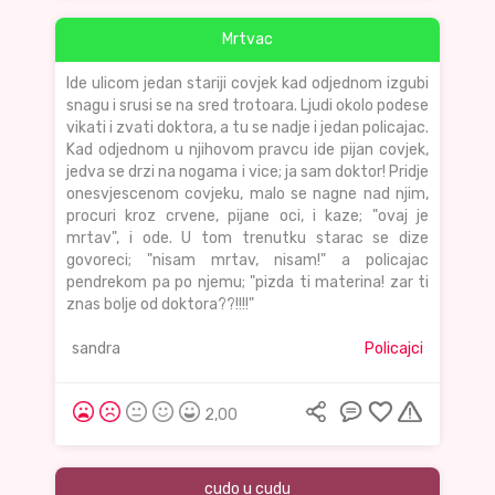
Mrtvac
Ide ulicom jedan stariji covjek kad odjednom izgubi
snagu i srusi se na sred trotoara. Ljudi okolo podese
vikati i zvati doktora, a tu se nadje i jedan policajac.
Kad odjednom u njihovom pravcu ide pijan covjek,
jedva se drzi na nogama i vice; ja sam doktor! Pridje
onesvjescenom covjeku, malo se nagne nad njim,
procuri kroz crvene, pijane oci, i kaze; "ovaj je
mrtav", i ode. U tom trenutku starac se dize
govoreci; "nisam mrtav, nisam!" a policajac
pendrekom pa po njemu; "pizda ti materina! zar ti
znas bolje od doktora??!!!!"
sandra
Policajci
2,00
cudo u cudu