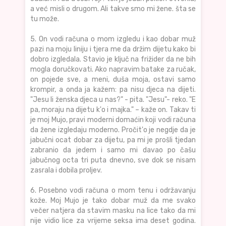
a već misli o drugom. Ali takve smo mi žene. šta se
tu može.
5. On vodi računa o mom izgledu i kao dobar muž
pazi na moju liniju i tjera me da držim dijetu kako bi
dobro izgledala. Stavio je ključ na frižider da ne bih
mogla doručkovati. Ako napravim batake za ručak,
on pojede sve, a meni, duša moja, ostavi samo
krompir, a onda ja kažem: pa nisu djeca na dijeti.
"Jesu li ženska djeca u nas?" - pita. "Jesu"- reko. "E
pa, moraju na dijetu k'o i majka." – kaže on. Takav ti
je moj Mujo, pravi moderni domaćin koji vodi računa
da žene izgledaju moderno. Pročit'o je negdje da je
jabučni ocat dobar za dijetu, pa mi je prošli tjedan
zabranio da jedem i samo mi davao po čašu
jabučnog octa tri puta dnevno, sve dok se nisam
zasrala i dobila proljev.
6. Posebno vodi računa o mom tenu i održavanju
kože. Moj Mujo je tako dobar muž da me svako
večer natjera da stavim masku na lice tako da mi
nije vidio lice za vrijeme seksa ima deset godina.