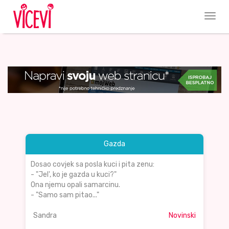
Gazda
Dosao covjek sa posla kuci i pita zenu:
- "Jel', ko je gazda u kuci?"
Ona njemu opali samarcinu.
- "Samo sam pitao..."
Sandra
Novinski