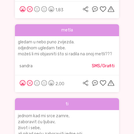
1,83
metla
gledam u nebo puno zvijezda.
odjednom ugledam tebe.
možeš li mi objasniti što si radila na onoj metli???
sandra
SMS/Grafiti
2,00
ti
jednom kad mi srce zamre,
zaboravit ću ljubav,
život i sebe,
ali nikad neću zaboraviti jedne oči,