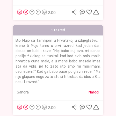
2,00
1. razred
Bio Mujo sa familijom u Hrvatskoj u izbjeglistvu. I
kreno ti Mujo tamo u prvi razred, kad jedan dan
dosao on babi i kaze: "Hej babo cuj ovo, mi danas
poslije fizickog se tusirali kad kod svih onih malih
hrvatica cuna mala, a u mene babo masala imas
sta da vidis, jel to zato sto smo mi muslimani,
osuneceni?" Kad ga babo puce po glavi i rece: " Ma
nije glupane nego zato sto si ti trebao da ides u 8. a
ne u 1. razred."
Sandra
Narodi
2,00