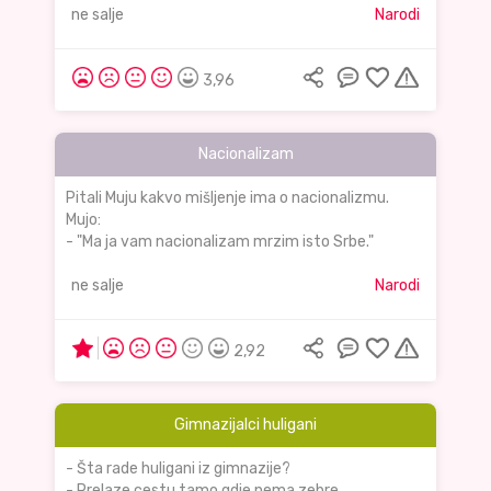
ne salje
Narodi
3,96
Nacionalizam
Pitali Muju kakvo mišljenje ima o nacionalizmu.
Mujo:
- "Ma ja vam nacionalizam mrzim isto Srbe."
ne salje
Narodi
2,92
Gimnazijalci huligani
- Šta rade huligani iz gimnazije?
- Prelaze cestu tamo gdje nema zebre.