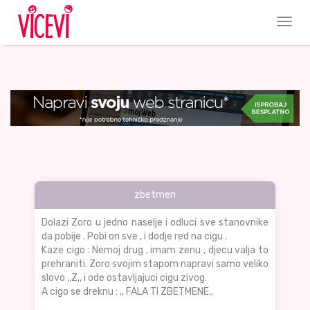
zbetmen
Dolazi Zoro u jedno naselje i odluci sve stanovnike
da pobije . Pobi on sve , i dodje red na cigu .
Kaze cigo : Nemoj drug , imam zenu , djecu valja to
prehraniti. Zoro svojim stapom napravi samo veliko
slovo ,,Z,, i ode ostavljajuci cigu zivog.
A cigo se dreknu : ,, FALA TI ZBETMENE,,