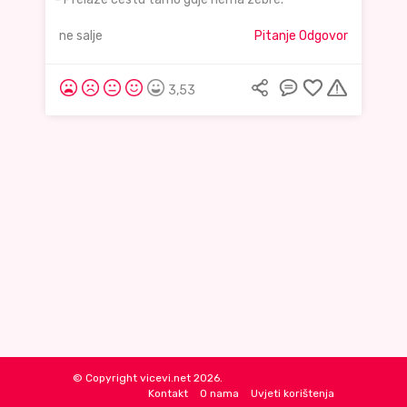
ne salje
Pitanje Odgovor
3,53
© Copyright vicevi.net 2026.
Kontakt
O nama
Uvjeti korištenja