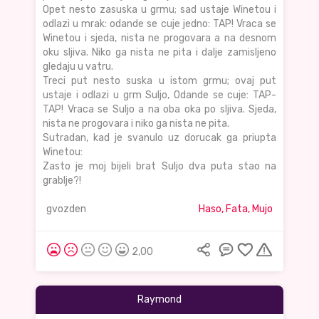
Opet nesto zasuska u grmu; sad ustaje Winetou i
odlazi u mrak: odande se cuje jedno: TAP! Vraca se
Winetou i sjeda, nista ne progovara a na desnom
oku sljiva. Niko ga nista ne pita i dalje zamisljeno
gledaju u vatru.
Treci put nesto suska u istom grmu; ovaj put
ustaje i odlazi u grm Suljo, Odande se cuje: TAP-
TAP! Vraca se Suljo a na oba oka po sljiva. Sjeda,
nista ne progovara i niko ga nista ne pita.
Sutradan, kad je svanulo uz dorucak ga priupta
Winetou:
Zasto je moj bijeli brat Suljo dva puta stao na
grablje?!
gvozden
Haso, Fata, Mujo
2,00
Raymond