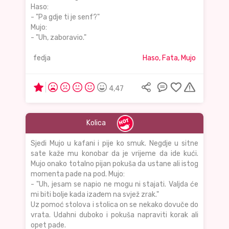
Haso:
- "Pa gdje ti je senf?"
Mujo:
- "Uh, zaboravio."
fedja
Haso, Fata, Mujo
4,47
Kolica
Sjedi Mujo u kafani i pije ko smuk. Negdje u sitne
sate kaže mu konobar da je vrijeme da ide kući.
Mujo onako totalno pijan pokuša da ustane ali istog
momenta pade na pod. Mujo:
- "Uh, jesam se napio ne mogu ni stajati. Valjda će
mi biti bolje kada izađem na svjež zrak."
Uz pomoć stolova i stolica on se nekako dovuče do
vrata. Udahni duboko i pokuša napraviti korak ali
opet pade.