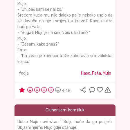
Mujo:
- "Uh, baš sam se nalizo."
Srećom kuća mu nije daleko pa je nekako uspio da
se dovuče do nje i smjesti u krevet. Rano ujutro
budi ga Fata.
- "Bogati Mujo jesi li sinoć bio u kafani?"
Mujo:
- "Jesam, kako znaš?"
Fata:
- "Pa zvao je konobar, kaže zaboravio si invalidska
kolica."
fedja
Haso, Fata, Mujo
4,48
Gluhonijemi komšiluk
Dobio Mujo novi stan i Suljo hoće da ga posjeti.
Objasni njemu Mujo gdje stanuje.