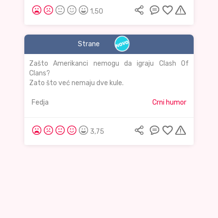
1,50
Strane
Zašto Amerikanci nemogu da igraju Clash Of
Clans?
Zato što već nemaju dve kule.
Fedja
Crni humor
3,75