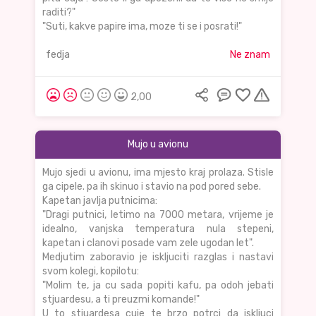
raditi?"
"Suti, kakve papire ima, moze ti se i posrati!"
fedja
Ne znam
2,00
Mujo u avionu
Mujo sjedi u avionu, ima mjesto kraj prolaza. Stisle
ga cipele. pa ih skinuo i stavio na pod pored sebe.
Kapetan javlja putnicima:
"Dragi putnici, letimo na 7000 metara, vrijeme je
idealno, vanjska temperatura nula stepeni,
kapetan i clanovi posade vam zele ugodan let".
Medjutim zaboravio je iskljuciti razglas i nastavi
svom kolegi, kopilotu:
"Molim te, ja cu sada popiti kafu, pa odoh jebati
stjuardesu, a ti preuzmi komande!"
U to stjuardesa cuje te brzo potrci da iskljuci