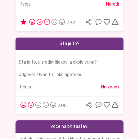
fedja
Narodi
2,92
Sta je to?
Sta je to, u sredini lijekovi,a okolo vuna?
Odgovor: Ovan trci oko apoteke.
Fedja
Ne znam
2,00
voce na bh zastavi
Trebali se Bosnjaci, Srbi i Hrvati dogovoriti koja ce