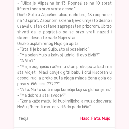
- "Ulica je Alipašina br 13. Popneš se na 10 sprat
liftom i onda prva vrata desno."
Dođe Suljo u Alipašinu ulicu, nađe broj 13 i popne se
na 10 sprat. Zabunom skrene lijevo umjesto desno i
ušavši u stan ostane zaprepašten prizorom. Ubrzo
shvati da je pogriješio pa se brzo vrati nazad i
skrene desna te nađe Mujin stan.
Onako usplahirenog Mujo ga upita:
- "Šta ti je bolan Suljo, što si pozelenio"
- "Ma bolan Mujo u kakvoj ludnici ti ovo živiš?"
- "A što?"
- "Ma ja pogriješio i uđem u stan preko puta kad ima
šta vidjeti. Mlađi čovjek g*zi babu i drži kišobran u
desnoj ruci a preko puta njega mlađa žena gola do
pasa stišće sise?????"
- "A to. Ma to su ti moje komšije koji su gluhonijemi."
- "Ma dobro a šta izvode?"
- "Žena kaže mužu: Idi kupi mlijeko. a muž odgovara:
Neću, j*bem ti mater, vidiš da pada kiša"
fedja
Haso, Fata, Mujo