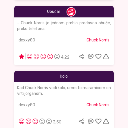
Obućar
- Chuck Norris je jednom prebio prodavca obuće,
preko telefona.
dexxy80
Chuck Norris
4,22
kolo
Kad Chuck Norris vodi kolo, umesto maramicom on
vrti jorganom.
dexxy80
Chuck Norris
3,50