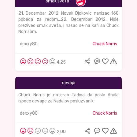
smak sveta
21. Decembar 2012, Novak Djokovic nanizao 168
pobeda za redom...22. Decembar 2012, Nole
preziveo smak sveta, i nasao se na kafi sa Chuck
Norrisom.
dexxy80
Chuck Norris
4,25
cevapi
Chuck Norris je naterao Tadica da posle finala
ispece cevape za Nadalov posluzvanik.
dexxy80
Chuck Norris
2,00