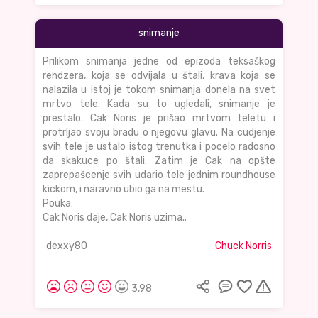
snimanje
Prilikom snimanja jedne od epizoda teksaškog
rendzera, koja se odvijala u štali, krava koja se
nalazila u istoj je tokom snimanja donela na svet
mrtvo tele. Kada su to ugledali, snimanje je
prestalo. Cak Noris je prišao mrtvom teletu i
protrljao svoju bradu o njegovu glavu. Na cudjenje
svih tele je ustalo istog trenutka i pocelo radosno
da skakuce po štali. Zatim je Cak na opšte
zaprepašcenje svih udario tele jednim roundhouse
kickom, i naravno ubio ga na mestu.
Pouka:
Cak Noris daje, Cak Noris uzima..
dexxy80
Chuck Norris
3,98