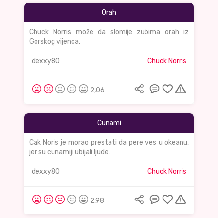
Orah
Chuck Norris može da slomije zubima orah iz
Gorskog vijenca.
dexxy80
Chuck Norris
2,06
Cunami
Cak Noris je morao prestati da pere ves u okeanu,
jer su cunamiji ubijali ljude.
dexxy80
Chuck Norris
2,98