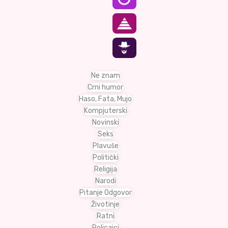
Ne znam
Crni humor
Haso, Fata, Mujo
Kompjuterski
Novinski
Seks
Plavuše
Politički
Religija
Narodi
Pitanje Odgovor
Životinje
Ratni
Policajci