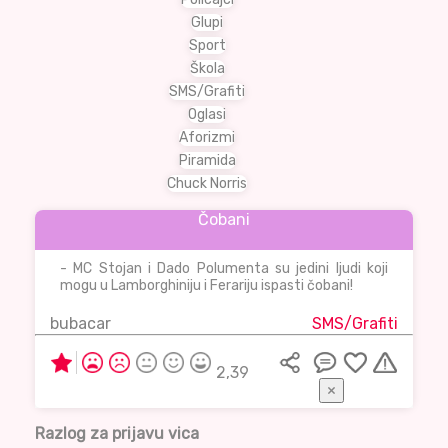
Glupi
Sport
Škola
SMS/Grafiti
Oglasi
Aforizmi
Piramida
Chuck Norris
Čobani
- MC Stojan i Dado Polumenta su jedini ljudi koji
mogu u Lamborghiniju i Ferariju ispasti čobani!
bubacar
SMS/Grafiti
2,39
×
Razlog za prijavu vica