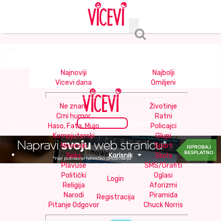
Meni
Najnoviji
Najbolji
Vicevi dana
Omiljeni
Ne znam
Životinje
Crni humor
Ratni
+
DODAJ VIC
Dodaj vic
Haso, Fata, Mujo
Policajci
Kompjuterski
Glupi
Novinski
Sport
Korisnik
Seks
Škola
Plavuše
SMS/Grafiti
Politički
Oglasi
Login
Religija
Aforizmi
Narodi
Piramida
Registracija
Pitanje Odgovor
Chuck Norris