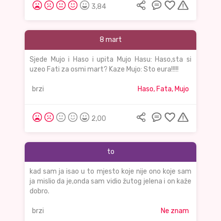
3,84
8 mart
Sjede Mujo i Haso i upita Mujo Hasu: Haso,sta si
uzeo Fati za osmi mart? Kaze Mujo: Sto eura!!!!!
brzi
Haso, Fata, Mujo
2,00
to
kad sam ja isao u to mjesto koje nije ono koje sam
ja mislio da je,onda sam vidio žutog jelena i on kaže
dobro.
brzi
Ne znam