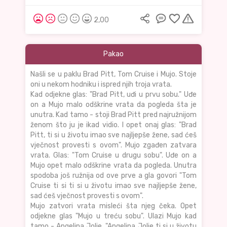
2,00
Pakao
Našli se u paklu Brad Pitt, Tom Cruise i Mujo. Stoje
oni u nekom hodniku i ispred njih troja vrata.
Kad odjekne glas: "Brad Pitt, uđi u prvu sobu." Uđe
on a Mujo malo odškrine vrata da pogleda šta je
unutra. Kad tamo - stoji Brad Pitt pred najružnijom
ženom što ju je ikad vidio. I opet onaj glas: "Brad
Pitt, ti si u životu imao sve najljepše žene, sad ćeš
vječnost provesti s ovom". Mujo zgađen zatvara
vrata. Glas: "Tom Cruise u drugu sobu". Uđe on a
Mujo opet malo odškrine vrata da pogleda. Unutra
spodoba još ružnija od ove prve a gla govori "Tom
Cruise ti si ti si u životu imao sve najljepše žene,
sad ćeš vječnost provesti s ovom".
Mujo zatvori vrata misleći šta njeg čeka. Opet
odjekne glas "Mujo u treću sobu". Ulazi Mujo kad
tamo - Angelina Jolie. "Angelina Jolie ti si u životu