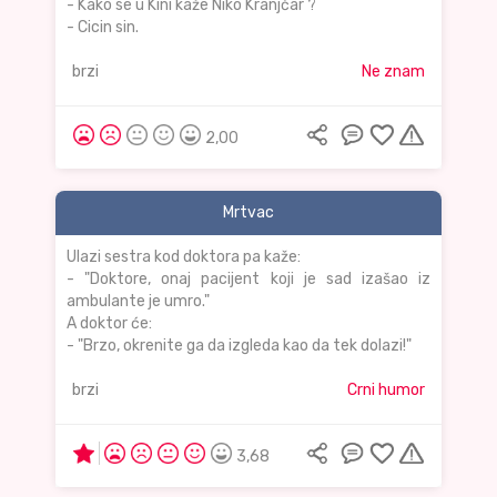
- Kako se u Kini kaže Niko Kranjčar ?
- Cicin sin.
brzi
Ne znam
2,00
Mrtvac
Ulazi sestra kod doktora pa kaže:
- "Doktore, onaj pacijent koji je sad izašao iz
ambulante je umro."
A doktor će:
- "Brzo, okrenite ga da izgleda kao da tek dolazi!"
brzi
Crni humor
3,68