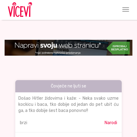
Čovječe ne ljuti se
Došao Hitler židovima i kaže: - Neka svako uzme
kockicu i baca, tko dobije od jedan do pet ubit ću
ga, a tko dobije šest baca ponovno!!
brzi
Narodi