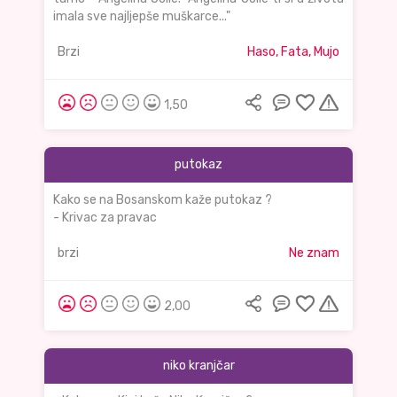
imala sve najljepše muškarce..."
Brzi
Haso, Fata, Mujo
1,50
putokaz
Kako se na Bosanskom kaže putokaz ?
- Krivac za pravac
brzi
Ne znam
2,00
niko kranjčar