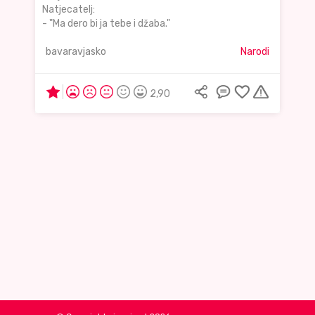
Natjecatelj:
- "Ma dero bi ja tebe i džaba."
bavaravjasko
Narodi
2,90