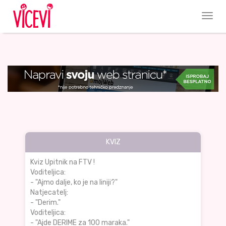
KVIZ
Kviz Upitnik na FTV !
Voditeljica:
- "Ajmo dalje, ko je na liniji?"
Natjecatelj:
- "Derim."
Voditeljica:
- "Ajde DERIME za 100 maraka."