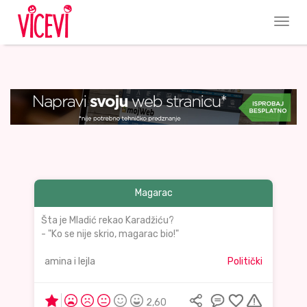
Magarac
Šta je Mladić rekao Karadžiću?
- "Ko se nije skrio, magarac bio!"
amina i lejla
Politički
2,60