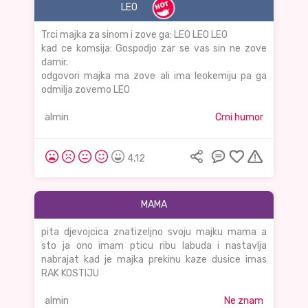
LEO
Trci majka za sinom i zove ga: LEO LEO LEO
kad ce komsija: Gospodjo zar se vas sin ne zove
damir.
odgovori majka ma zove ali ima leokemiju pa ga
odmilja zovemo LEO
almin
Crni humor
4,12
MAMA
pita djevojcica znatizeljno svoju majku mama a
sto ja ono imam pticu ribu labuda i nastavlja
nabrajat kad je majka prekinu kaze dusice imas
RAK KOSTIJU
almin
Ne znam