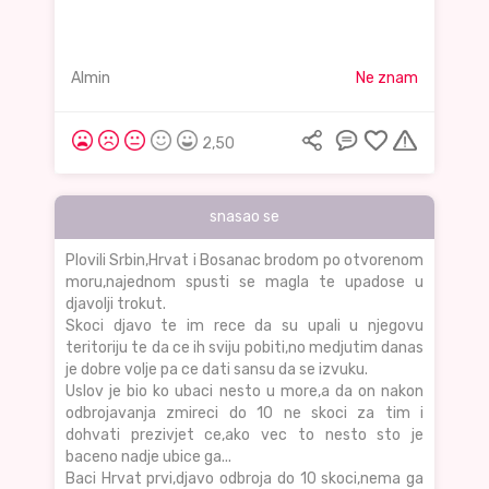
Almin
Ne znam
2,50
snasao se
Plovili Srbin,Hrvat i Bosanac brodom po otvorenom
moru,najednom spusti se magla te upadose u
djavolji trokut.
Skoci djavo te im rece da su upali u njegovu
teritoriju te da ce ih sviju pobiti,no medjutim danas
je dobre volje pa ce dati sansu da se izvuku.
Uslov je bio ko ubaci nesto u more,a da on nakon
odbrojavanja zmireci do 10 ne skoci za tim i
dohvati prezivjet ce,ako vec to nesto sto je
baceno nadje ubice ga...
Baci Hrvat prvi,djavo odbroja do 10 skoci,nema ga