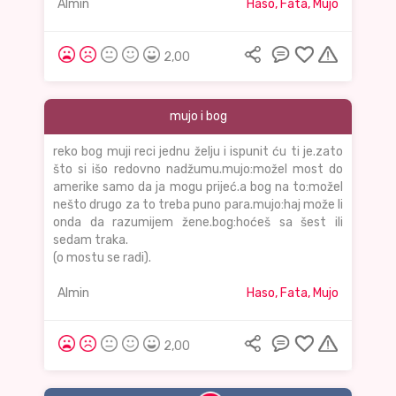
Almin
Haso, Fata, Mujo
2,00
mujo i bog
reko bog muji reci jednu želju i ispunit ću ti je.zato
što si išo redovno nadžumu.mujo:možel most do
amerike samo da ja mogu prijeć.a bog na to:možel
nešto drugo za to treba puno para.mujo:haj može li
onda da razumijem žene.bog:hoćeš sa šest ili
sedam traka.
(o mostu se radi).
Almin
Haso, Fata, Mujo
2,00