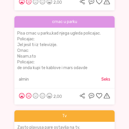
2,00
crnac u parku
Pisa crnac u parku,kad njega ugleda policajac.
Policajac:
Jel jesil ti iz televizije.
Crnac:
Nisam,sto
Policajac:
de onda kupi te kablove i mars odavde
almin
Seks
2,00
Tv
Zasto plavusa pare ostavlja na tv.