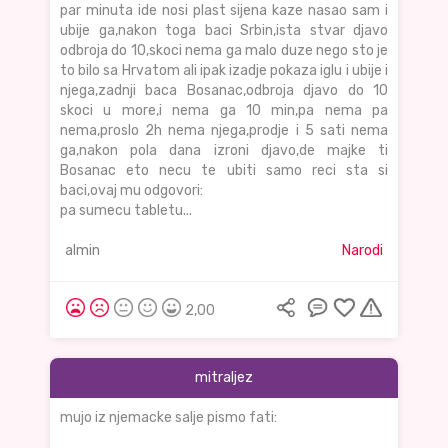
par minuta ide nosi plast sijena kaze nasao sam i
ubije ga,nakon toga baci Srbin,ista stvar djavo
odbroja do 10,skoci nema ga malo duze nego sto je
to bilo sa Hrvatom ali ipak izadje pokaza iglu i ubije i
njega,zadnji baca Bosanac,odbroja djavo do 10
skoci u more,i nema ga 10 min,pa nema pa
nema,proslo 2h nema njega,prodje i 5 sati nema
ga,nakon pola dana izroni djavo,de majke ti
Bosanac eto necu te ubiti samo reci sta si
baci,ovaj mu odgovori:
pa sumecu tabletu...
almin
Narodi
2,00
mitraljez
mujo iz njemacke salje pismo fati: