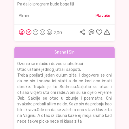
Pa da joj program bude bogatiji
Almin
Plavuše
2,00
Snaha i Sin
Ozenio se mladic i doveo snahu kuci
Otac ustane jednog jutra i saopsti.
Treba posijati jedan dulum zita. I dogovore se oni
da ce sin i snaha ici sijati a da ce kod oca imati
obroke. Trajalo je to Sedmicu.Naljutio se otac i
otisao vidjeti sta oni rade.A oni su se cijelo vrijeme
Jeb. Sakrije se otac u zbunje i posmatra. Oni
svakako probali ali im neide. Kaze sin da probaju kao
bik i krava.Ode on da se zaleti a ona stavi klas zita
na Vaginu. A otac iz zbuna kaze ej moja snaho kad
nece takve picke nece ni klasa zita