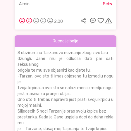
Almin
Seks
2,00
Rucno je bolje
S obzirom na Tarzanovo neznanje zbog zivota u
dzungli, Jane mu je odlucila dati par sati
seksualnog
odgoja te mu sve objasniti kao djetetu:
-Tarzan, ovo sto ti imas objeseno tu izmedju nogu
je
tvoja krpica, a ovo sto se nalazi meni izmedju nogu
jest masina za pranje rublja...
Ono sto ti trebas napraviti jest prati svoju krpicu u
mojoj masini.
Slijedecih 5 noci Tarzan je prao svoju krpicu bez
prestanka. Kada je Jane uspjela doci do daha rekla
mu
je: - Tarzane, slusaj me; Ta pranja te tvoje krpice