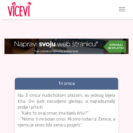
Tri crnca
Idu 3 crnca nudistickom plazom, au jednog bijela
kita. Svi ljudi zacudjeno gledaju, a najradoznaliji
pridje i pita ih:
- "Kako to ovaj crnac ima bijelu kitu?"
- "Nismo ti mi bolan crnci. Mi smo rudari iz Zenice, a
njemu je sinoc bila zena u posjeti."