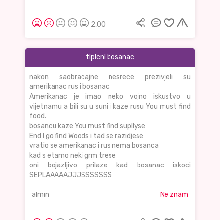
2,00
tipicni bosanac
nakon saobracajne nesrece prezivjeli su
amerikanac rus i bosanac
Amerikanac je imao neko vojno iskustvo u
vijetnamu a bili su u suni i kaze rusu You must find
food.
bosancu kaze You must find supllyse
End I go find Woods i tad se razidjese
vratio se amerikanac i rus nema bosanca
kad s etamo neki grm trese
oni bojazljivo prilaze kad bosanac iskoci
SEPLAAAAAJJJSSSSSSS
almin
Ne znam