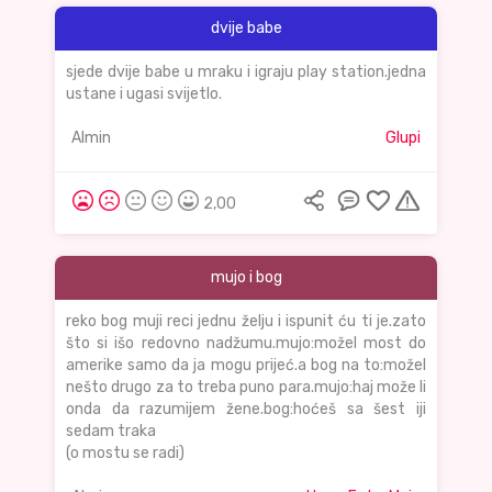
dvije babe
sjede dvije babe u mraku i igraju play station.jedna
ustane i ugasi svijetlo.
Almin
Glupi
2,00
mujo i bog
reko bog muji reci jednu želju i ispunit ću ti je.zato
što si išo redovno nadžumu.mujo:možel most do
amerike samo da ja mogu prijeć.a bog na to:možel
nešto drugo za to treba puno para.mujo:haj može li
onda da razumijem žene.bog:hoćeš sa šest iji
sedam traka
(o mostu se radi)