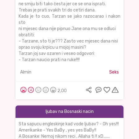
ne smiju biti tako česta jer ce se ona isprati.
Trebas je prati svakih tri do cetiri dana.
Kada je to cuo, Tarzan se jako razocarao i nakon
sto
ni mjesec dana nije pipnuo Jane ona mu se odluci
obratiti:
- Tarzane, sto ti je??? Zasto vec mjesec dana nisi
oprao svoju krpicu u mojoj masini?
Tarzan joj sav ozaren i veseo odgovori:
- Tarzan naucio prati na ruke!!!!
Almin
Seks
2,00
ljubav na Bosnaski nacin
Sta sapucu engleskinje kad vode ljubav? - Oh yes!!!
Amerikanke - Yes BaBy , yes yes BaBy!!
A Bosanke: Nemoj nikom reci , Allaha ti !! xD.......