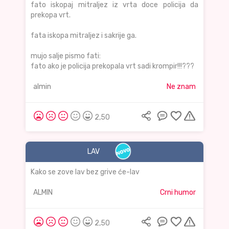
fato iskopaj mitraljez iz vrta doce policija da
prekopa vrt.
fata iskopa mitraljez i sakrije ga.
mujo salje pismo fati:
fato ako je policija prekopala vrt sadi krompir!!!???
almin
Ne znam
2,50
LAV
Kako se zove lav bez grive će-lav
ALMIN
Crni humor
2,50