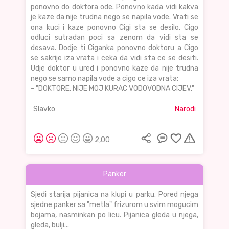
ponovno do doktora ode. Ponovno kada vidi kakva
je kaze da nije trudna nego se napila vode. Vrati se
ona kuci i kaze ponovno Cigi sta se desilo. Cigo
odluci sutradan poci sa zenom da vidi sta se
desava. Dodje ti Ciganka ponovno doktoru a Cigo
se sakrije iza vrata i ceka da vidi sta ce se desiti.
Udje doktor u ured i ponovno kaze da nije trudna
nego se samo napila vode a cigo ce iza vrata:
- "DOKTORE, NIJE MOJ KURAC VODOVODNA CIJEV."
Slavko
Narodi
2,00
Panker
Sjedi starija pijanica na klupi u parku. Pored njega
sjedne panker sa "metla" frizurom u svim mogucim
bojama, nasminkan po licu. Pijanica gleda u njega,
gleda, bulji...