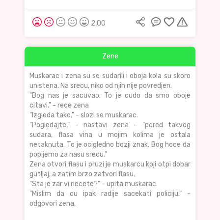
2,00
Zene
Muskarac i zena su se sudarili i oboja kola su skoro
unistena. Na srecu, niko od njih nije povredjen.
"Bog nas je sacuvao. To je cudo da smo oboje
citavi." - rece zena
"Izgleda tako." - slozi se muskarac.
"Pogledajte," - nastavi zena - "pored takvog
sudara, flasa vina u mojim kolima je ostala
netaknuta. To je ocigledno bozji znak. Bog hoce da
popijemo za nasu srecu."
Zena otvori flasu i pruzi je muskarcu koji otpi dobar
gutljaj, a zatim brzo zatvori flasu.
"Sta je zar vi necete?" - upita muskarac.
"Mislim da cu ipak radije sacekati policiju." -
odgovori zena.