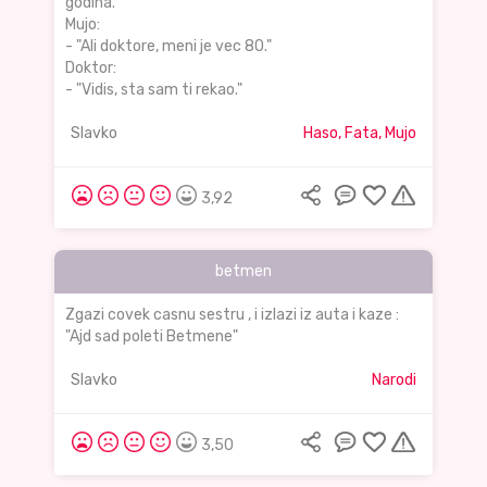
godina."
Mujo:
- "Ali doktore, meni je vec 80."
Doktor:
- "Vidis, sta sam ti rekao."
Slavko
Haso, Fata, Mujo
3,92
betmen
Zgazi covek casnu sestru , i izlazi iz auta i kaze :
"Ajd sad poleti Betmene"
Slavko
Narodi
3,50