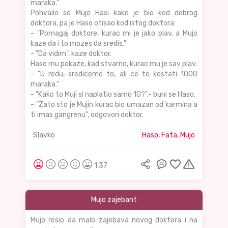
maraka."
Pohvalio se Mujo Hasi kako je bio kod dobrog
doktora, pa je Haso otisao kod istog doktora:
- "Pomagaj doktore, kurac mi je jako plav, a Mujo
kaze da i to mozes da sredis."
- "Da vidim", kaze doktor.
Haso mu pokaze, kad stvarno, kurac mu je sav plav.
- "U redu, sredicemo to, ali ce te kostati 1000
maraka."
- "Kako to Muji si naplatio samo 10?",- buni se Haso.
- "Zato sto je Mujin kurac bio umazan od karmina a
ti imas gangrenu", odgovori doktor.
Slavko
Haso, Fata, Mujo
1,37
Mujo zajebant
Mujo resio da malo zajebava novog doktora i na