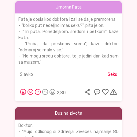
Umorna Fata
Fata je dosla kod doktora i zali se da je premorena.
- "Koliko put nedeljno imas seks?", pita je on.
- "Tri puta. Ponedeljkom, sredom i petkom", kaze
Fata.
- "Probaj da preskocis sredu", kaze doktor:
"odmaraj se malo vise."
- "Ne mogu sredu doktore, to je jedini dan kad sam
sa muzem."
Slavko
Seks
2,80
Duzina zivota
Doktor:
- "Mujo, odlicnog si zdravlja. Ziveces najmanje 80