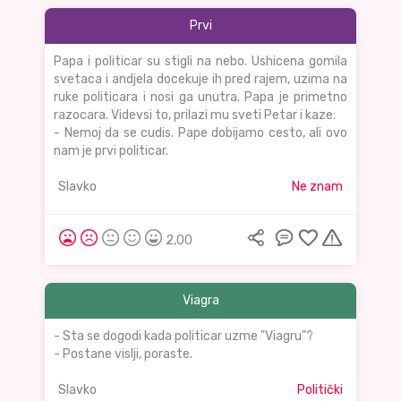
Prvi
Papa i politicar su stigli na nebo. Ushicena gomila
svetaca i andjela docekuje ih pred rajem, uzima na
ruke politicara i nosi ga unutra. Papa je primetno
razocara. Videvsi to, prilazi mu sveti Petar i kaze:
- Nemoj da se cudis. Pape dobijamo cesto, ali ovo
nam je prvi politicar.
Slavko
Ne znam
2,00
Viagra
- Sta se dogodi kada politicar uzme "Viagru"?
- Postane vislji, poraste.
Slavko
Politički