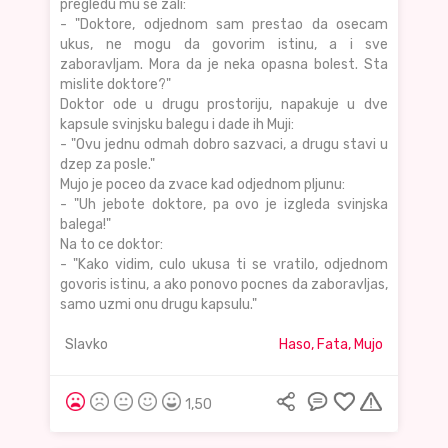
pregledu mu se zali:
- "Doktore, odjednom sam prestao da osecam
ukus, ne mogu da govorim istinu, a i sve
zaboravljam. Mora da je neka opasna bolest. Sta
mislite doktore?"
Doktor ode u drugu prostoriju, napakuje u dve
kapsule svinjsku balegu i dade ih Muji:
- "Ovu jednu odmah dobro sazvaci, a drugu stavi u
dzep za posle."
Mujo je poceo da zvace kad odjednom pljunu:
- "Uh jebote doktore, pa ovo je izgleda svinjska
balega!"
Na to ce doktor:
- "Kako vidim, culo ukusa ti se vratilo, odjednom
govoris istinu, a ako ponovo pocnes da zaboravljas,
samo uzmi onu drugu kapsulu."
Slavko
Haso, Fata, Mujo
1,50