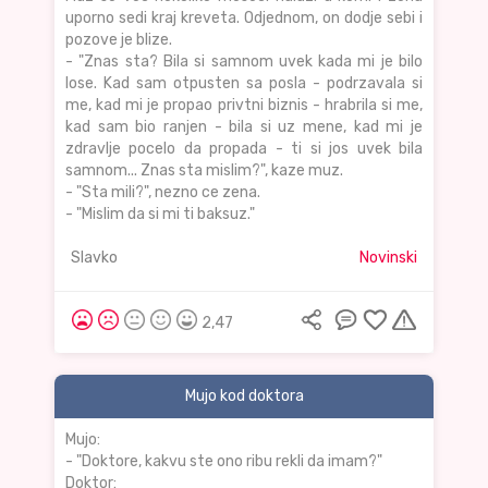
uporno sedi kraj kreveta. Odjednom, on dodje sebi i
pozove je blize.
- "Znas sta? Bila si samnom uvek kada mi je bilo
lose. Kad sam otpusten sa posla - podrzavala si
me, kad mi je propao privtni biznis - hrabrila si me,
kad sam bio ranjen - bila si uz mene, kad mi je
zdravlje pocelo da propada - ti si jos uvek bila
samnom... Znas sta mislim?", kaze muz.
- "Sta mili?", nezno ce zena.
- "Mislim da si mi ti baksuz."
Slavko
Novinski
2,47
Mujo kod doktora
Mujo:
- "Doktore, kakvu ste ono ribu rekli da imam?"
Doktor: