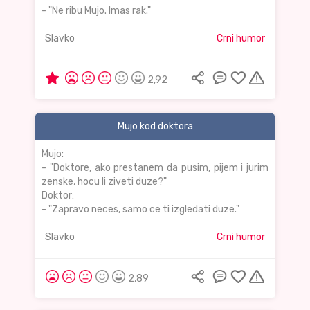
- "Ne ribu Mujo. Imas rak."
Slavko
Crni humor
2,92
Mujo kod doktora
Mujo:
- "Doktore, ako prestanem da pusim, pijem i jurim
zenske, hocu li ziveti duze?"
Doktor:
- "Zapravo neces, samo ce ti izgledati duze."
Slavko
Crni humor
2,89