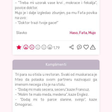
- "Treba mi uzorak vase krvi , mokrace i fekalija",
povice doktor.
Mujo je i dalje izgledao zbunjen, pa mu Fata povika
na uvo:
- "Doktor trazi tvoje gace!"
Slavko
Haso, Fata, Mujo
1,79
Komplimenti
Tri para su otisla u restoran. Svaki od muskaraca je
hteo da polaska svom partneru nazivajuci ga
imenom necega sto je na stolu.
- "Dodaj mi malo secera, seceru",kaze Francuz.
- "Molim te malo meda, medena", kaze Englez.
- "Dodaj mi to parce slanine, svinjo", kaze
Crnogorac.