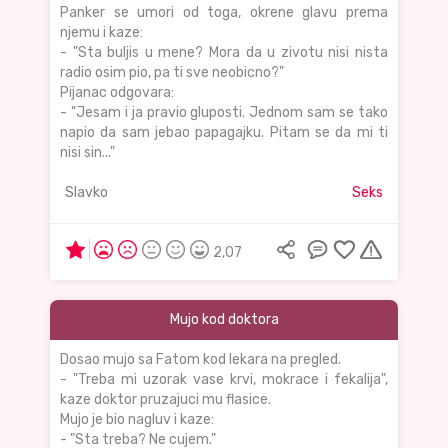
Panker se umori od toga, okrene glavu prema
njemu i kaze:
- "Sta buljis u mene? Mora da u zivotu nisi nista
radio osim pio, pa ti sve neobicno?"
Pijanac odgovara:
- "Jesam i ja pravio gluposti. Jednom sam se tako
napio da sam jebao papagajku. Pitam se da mi ti
nisi sin..."
Slavko
Seks
2,07
Mujo kod doktora
Dosao mujo sa Fatom kod lekara na pregled.
- "Treba mi uzorak vase krvi, mokrace i fekalija",
kaze doktor pruzajuci mu flasice.
Mujo je bio nagluv i kaze:
- "Sta treba? Ne cujem."