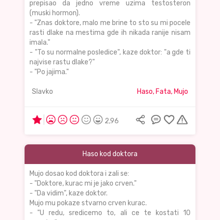
prepisao da jedno vreme uzima testosteron
(muski hormon).
- "Znas doktore, malo me brine to sto su mi pocele
rasti dlake na mestima gde ih nikada ranije nisam
imala."
- "To su normalne posledice", kaze doktor: "a gde ti
najvise rastu dlake?"
- "Po jajima."
Slavko
Haso, Fata, Mujo
2,96
Haso kod doktora
Mujo dosao kod doktora i zali se:
- "Doktore, kurac mi je jako crven."
- "Da vidim", kaze doktor.
Mujo mu pokaze stvarno crven kurac.
- "U redu, sredicemo to, ali ce te kostati 10