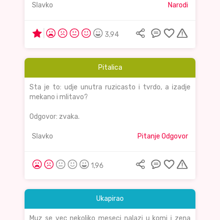
Slavko
Narodi
3,94
Pitalica
Sta je to: udje unutra ruzicasto i tvrdo, a izadje
mekano i mlitavo?
Odgovor: zvaka.
Slavko
Pitanje Odgovor
1,96
Ukapirao
Muz se vec nekoliko meseci nalazi u komi i zena