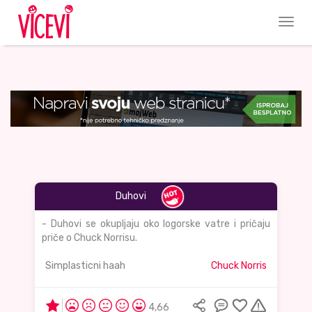
Duhovi
- Duhovi se okupljaju oko logorske vatre i pričaju
priče o Chuck Norrisu.
Simplasticni haah
Chuck Norris
4,66