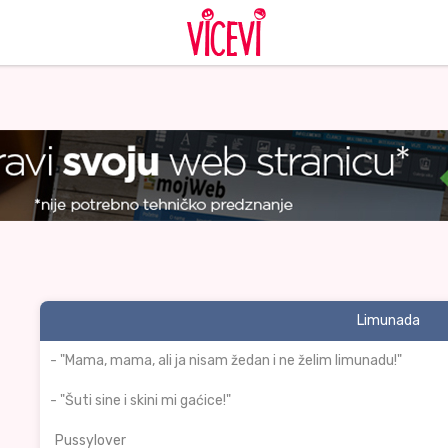
Limunada
- "Mama, mama, ali ja nisam žedan i ne želim limunadu!"
- "Šuti sine i skini mi gaćice!"
Pussylover