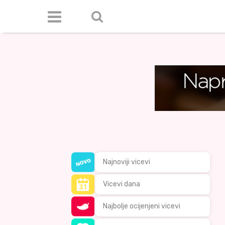
Najnoviji vicevi
Vicevi dana
Najbolje ocijenjeni vicevi