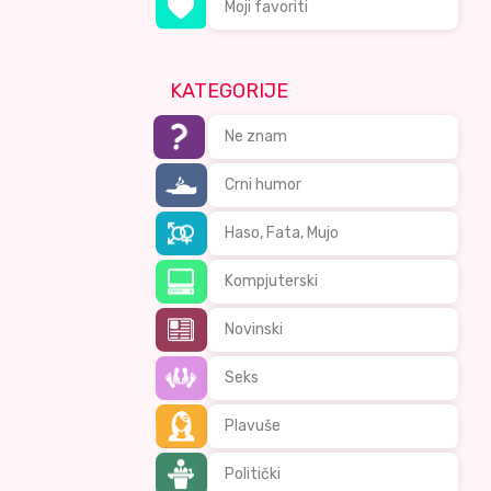
Moji favoriti
KATEGORIJE
Ne znam
Crni humor
Haso, Fata, Mujo
Kompjuterski
Novinski
Seks
Plavuše
Politički