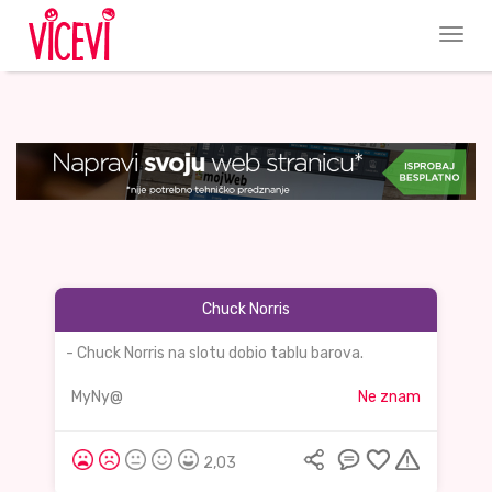
Chuck Norris
- Chuck Norris na slotu dobio tablu barova.
MyNy@
Ne znam
2,03