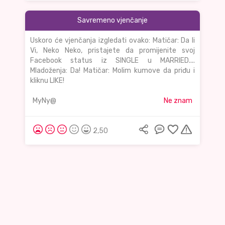
Savremeno vjenčanje
Uskoro će vjenčanja izgledati ovako: Matičar: Da li
Vi, Neko Neko, pristajete da promijenite svoj
Facebook status iz SINGLE u MARRIED....
Mladoženja: Da! Matičar: Molim kumove da priđu i
kliknu LIKE!
MyNy@
Ne znam
2,50