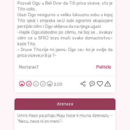
Pozvali Cigu u Beli Dvor da Titi prica viceve, sto je
Tito volio.
Ulazi Cigo nesigurno u veliku luksuznu sobu u kojoj
Tito sjedi i smjeska se.U sobi ogromni skupocjeni
perzijski cilim i Cigo oklijeva da na njega ugazi.
-Hajde Cigo,slobodno po cilimu, ne boj se , ovakav
cilim ce u SFRJ brzo imati svako domacinstvo.-
kaze Tito.
- Druce Tito,nije mi jasno, Cigo ce,- ko je ovdje da
prica viceve,vi ili ja ?-
MostaracT
Politički
2,00
dzenaza
Umro Haso pa pitaju Muju hoce li mu na dzenazu. -
"Necu, nece ni on meni."-