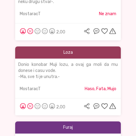
neku drugu stvar-.
MostaracT
Ne znam
2,00
Loza
Donio konobar Muji lozu, a ovaj ga moli da mu
donese i casu vode.
-Ma, sve ti je unutra.-
MostaracT
Haso, Fata, Mujo
2,00
Furaj