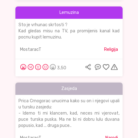
Lemuzina
Sto je vrhunac skrtosti ?
Kad gledas misu na TV, pa promijenis kanal kad
pocnu kupit lemuzinu.
MostaracT
Religija
3,50
Zasjeda
Prica Crnogorac unucima kako su on i njegovi upali
u tursku zasjedu:
- Idemo ti mi klancem, kad, neces mi vjerovat,
puce turska puska. Ma ne bi ni dobru lulu duvana
popusio, kad ... druga puce..
MostaracT
Narodi