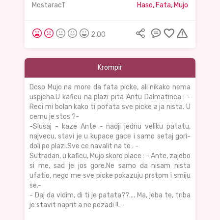
MostaracT
Haso, Fata, Mujo
2,00
Krompir
Doso Mujo na more da fata picke, ali nikako nema
uspjeha.U kaficu na plazi pita Antu Dalmatinca : -
Reci mi bolan kako ti pofata sve picke a ja nista. U
cemu je stos ?-
-Slusaj - kaze Ante - nadji jednu veliku patatu,
najvecu, stavi je u kupace gace i samo setaj gori-
doli po plazi.Sve ce navalit na te . -
Sutradan, u kaficu, Mujo skoro place : - Ante, zajebo
si me, sad je jos gore.Ne samo da nisam nista
ufatio, nego me sve picke pokazuju prstom i smiju
se.-
- Daj da vidim, di ti je patata??.... Ma, jeba te, triba
je stavit naprit a ne pozadi !!. -