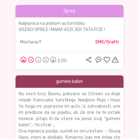
Oprez
Naljepnica na jednom automobilu :
VOZACI OPREZ ! MAMA VOZI JER TATA PIJE !
MostaracT
SMS/Grafiti
2,00
gumeni balon
Na cesti kroz Bosnu, pokvario se Citroen sa dvije
mlade francuske turistkinje. Naidjose Mujo i Haso
te, boga mi, popravise im auto. Iz zahvalnosti, one
im predloze da se pojebu, ali, da one ne bi ostale
nosece, pitaju ih da stave na penis ovaj "gumeni
balon"... I bi stvar ...
Dva mjeseca poslije, susreli se oni u kafani : - Slusaj
Haso, meni je dodijalo. Konacno, bas me briga sto