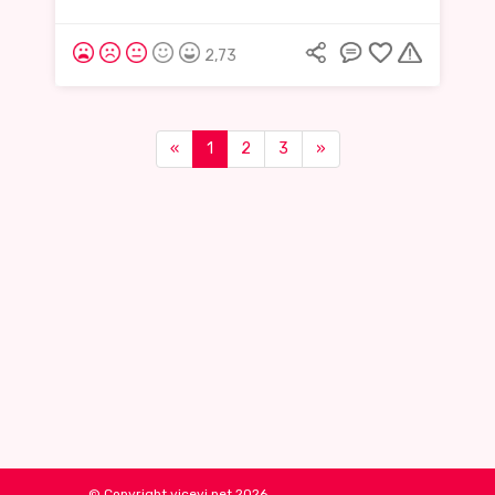
2,73
«
1
2
3
»
© Copyright vicevi.net 2026.