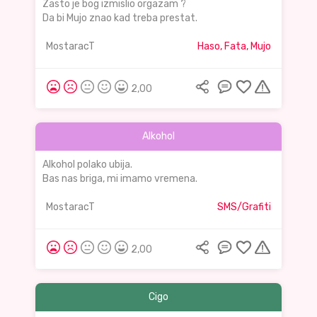
Zasto je bog izmislio orgazam ?
Da bi Mujo znao kad treba prestat.
MostaracT
Haso, Fata, Mujo
2,00
Alkohol
Alkohol polako ubija.
Bas nas briga, mi imamo vremena.
MostaracT
SMS/Grafiti
2,00
Cigo