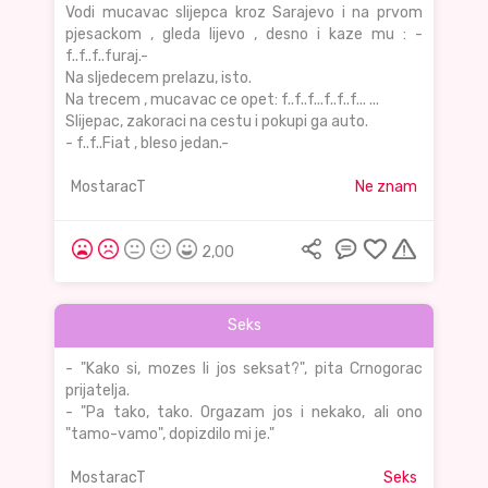
Vodi mucavac slijepca kroz Sarajevo i na prvom
pjesackom , gleda lijevo , desno i kaze mu : -
f..f..f..furaj.-
Na sljedecem prelazu, isto.
Na trecem , mucavac ce opet: f..f..f...f..f..f... ...
Slijepac, zakoraci na cestu i pokupi ga auto.
- f..f..Fiat , bleso jedan.-
MostaracT
Ne znam
2,00
Seks
- "Kako si, mozes li jos seksat?", pita Crnogorac
prijatelja.
- "Pa tako, tako. Orgazam jos i nekako, ali ono
"tamo-vamo", dopizdilo mi je."
MostaracT
Seks