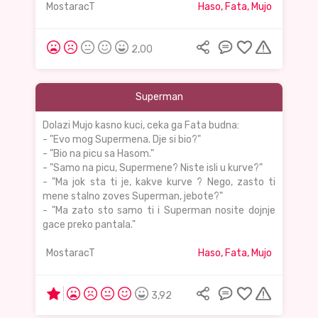
MostaracT
Haso, Fata, Mujo
2,00
Superman
Dolazi Mujo kasno kuci, ceka ga Fata budna:
- "Evo mog Supermena. Dje si bio?"
- "Bio na picu sa Hasom."
- "Samo na picu, Supermene? Niste isli u kurve?"
- "Ma jok sta ti je, kakve kurve ? Nego, zasto ti
mene stalno zoves Superman, jebote?"
- "Ma zato sto samo ti i Superman nosite dojnje
gace preko pantala."
MostaracT
Haso, Fata, Mujo
3,92