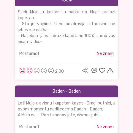
100%
Sjedi Mujo u kasarni u parku na klupi, prolazi
kapetan.
- Sta je, vojnice, ti ne pozdravljas staresinu, ne
jebes me ni 2% .-
- Ma jebem ja vas druze kapetane 100%, samo vas
nisam vidio.-
MostaracT
Ne znam
2,00
Baden - Baden
Leti Mujo u avionu i kapetan kaze : - Dragi putnici, u
ovom momentu nadlijecemo Baden - Baden.-
A Mujo ce : - Pa sta ponavljate, nismo gluhi.-
MostaracT
Ne znam