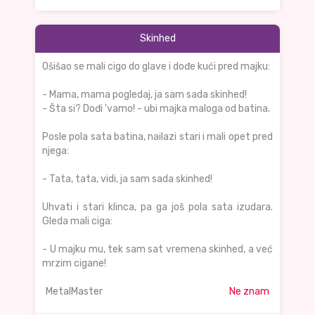
Skinhed
Ošišao se mali cigo do glave i dođe kući pred majku:
- Mama, mama pogledaj, ja sam sada skinhed!
- Šta si? Dođi 'vamo! - ubi majka maloga od batina.
Posle pola sata batina, nailazi stari i mali opet pred
njega:
- Tata, tata, vidi, ja sam sada skinhed!
Uhvati i stari klinca, pa ga još pola sata izudara.
Gleda mali ciga:
- U majku mu, tek sam sat vremena skinhed, a već
mrzim cigane!
MetalMaster
Ne znam