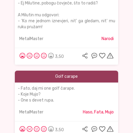
- Ej Milutine, pobogu čovječe, što to radiš?
A Milutin mu odgovori:
- 'Ko me jednom iznevjeri, nit' ga gledam, nit' mu
ruku pružam!
MetalMaster
Narodi
3,50
Golf carape
- Fato, daj mi one golf čarape.
- Koje Mujo?
- One s devet rupa.
MetalMaster
Haso, Fata, Mujo
3,50