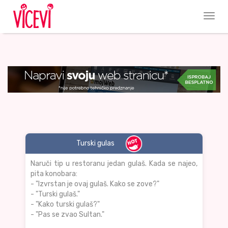
Turski gulas
Naruči tip u restoranu jedan gulaš. Kada se najeo,
pita konobara:
- "Izvrstan je ovaj gulaš. Kako se zove?"
- "Turski gulaš."
- "Kako turski gulaš?"
- "Pas se zvao Sultan."