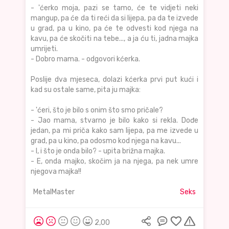
- 'ćerko moja, pazi se tamo, će te vidjeti neki
mangup, pa će da ti reći da si lijepa, pa da te izvede
u grad, pa u kino, pa će te odvesti kod njega na
kavu, pa će skočiti na tebe..., a ja ću ti, jadna majka
umrijeti.
- Dobro mama. - odgovori kćerka.
Poslije dva mjeseca, dolazi kćerka prvi put kući i
kad su ostale same, pita ju majka:
- 'ćeri, što je bilo s onim što smo pričale?
- Jao mama, stvarno je bilo kako si rekla. Dođe
jedan, pa mi priča kako sam lijepa, pa me izvede u
grad, pa u kino, pa odosmo kod njega na kavu...
- I, i što je onda bilo? - upita brižna majka.
- E, onda majko, skočim ja na njega, pa nek umre
njegova majka!!
MetalMaster
Seks
2,00