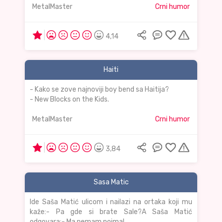
MetalMaster
Crni humor
4,14
Haiti
- Kako se zove najnoviji boy bend sa Haitija?
- New Blocks on the Kids.
MetalMaster
Crni humor
3,84
Sasa Matic
Ide Saša Matić ulicom i nailazi na ortaka koji mu
kaže:- Pa gde si brate Sale?A Saša Matić
odgovara:- Ma nemam pojma!