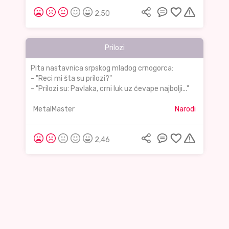
2,50
Prilozi
Pita nastavnica srpskog mladog crnogorca:
- "Reci mi šta su prilozi?"
- "Prilozi su: Pavlaka, crni luk uz ćevape najbolji..."
MetalMaster
Narodi
2,46