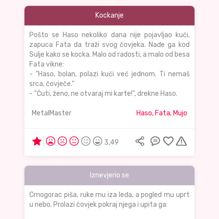
Kockanje
Pošto se Haso nekoliko dana nije pojavljao kući,
zapuca Fata da traži svog čovjeka. Nađe ga kod
Sulje kako se kocka. Malo od radosti, a malo od besa
Fata vikne:
- "Haso, bolan, polazi kući već jednom. Ti nemaš
srca, čovječe."
- "Ćuti, ženo, ne otvaraj mi karte!", drekne Haso.
MetalMaster
Haso, Fata, Mujo
3,49
Iznevjerio se
Crnogorac piša, ruke mu iza leđa, a pogled mu uprt
u nebo. Prolazi čovjek pokraj njega i upita ga: