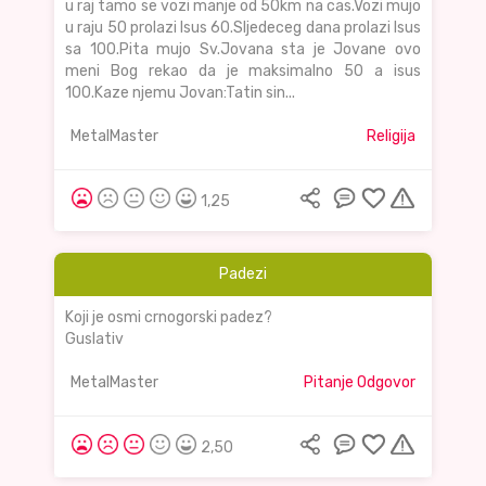
u raj tamo se vozi manje od 50km na cas.Vozi mujo
u raju 50 prolazi Isus 60.Sljedeceg dana prolazi Isus
sa 100.Pita mujo Sv.Jovana sta je Jovane ovo
meni Bog rekao da je maksimalno 50 a isus
100.Kaze njemu Jovan:Tatin sin...
MetalMaster
Religija
1,25
Padezi
Koji je osmi crnogorski padez?
Guslativ
MetalMaster
Pitanje Odgovor
2,50