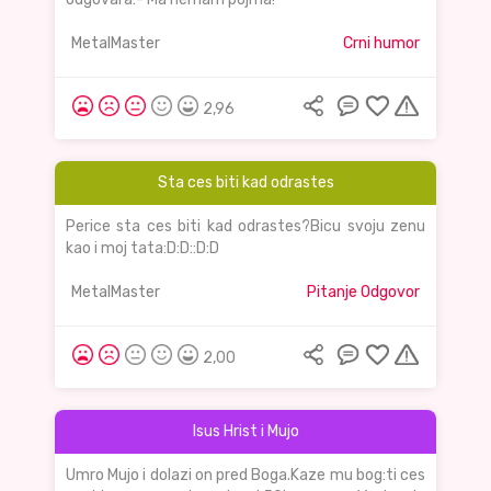
MetalMaster
Crni humor
2,96
Sta ces biti kad odrastes
Perice sta ces biti kad odrastes?Bicu svoju zenu
kao i moj tata:D:D::D:D
MetalMaster
Pitanje Odgovor
2,00
Isus Hrist i Mujo
Umro Mujo i dolazi on pred Boga.Kaze mu bog:ti ces