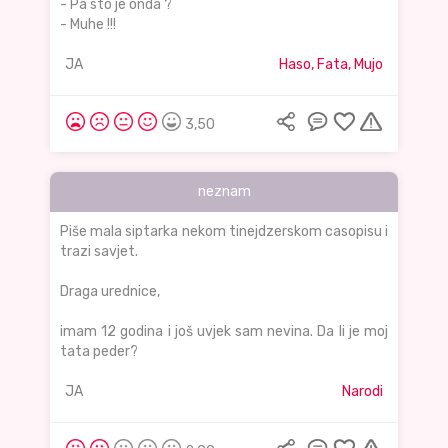
- Pa sto je onda ?
- Muhe !!!
JA
Haso, Fata, Mujo
3,50
neznam
Piše mala siptarka nekom tinejdzerskom casopisu i
trazi savjet.
Draga urednice,
imam 12 godina i još uvjek sam nevina. Da li je moj
tata peder?
JA
Narodi