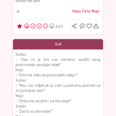
umalo me ubili!"
ja
Haso, Fata, Mujo
3,93
Sud
Sudac:
- "Zao mi je što vas moramo osuditi zbog
proizvodnje i prodaje rakije!"
Mujo:
- "A ko me vidio da proizvodim rakiju?"
Sudac:
- "Nisu vas vidjeli ali su vam u podrumu pronasli za
to potreban alat!"
Mujo:
- "Onda me osudite i za silovanje!"
Sudac:
- "Zasto za silovanje?"