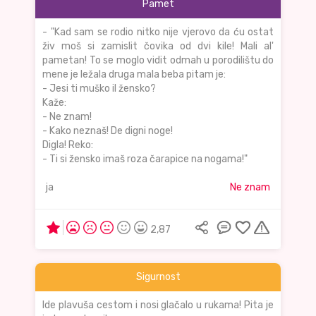
Pamet
- "Kad sam se rodio nitko nije vjerovo da ću ostat
živ moš si zamislit čovika od dvi kile! Mali al'
pametan! To se moglo vidit odmah u porodilištu do
mene je ležala druga mala beba pitam je:
- Jesi ti muško il žensko?
Kaže:
- Ne znam!
- Kako neznaš! De digni noge!
Digla! Reko:
- Ti si žensko imaš roza čarapice na nogama!"
ja
Ne znam
2,87
Sigurnost
Ide plavuša cestom i nosi glačalo u rukama! Pita je