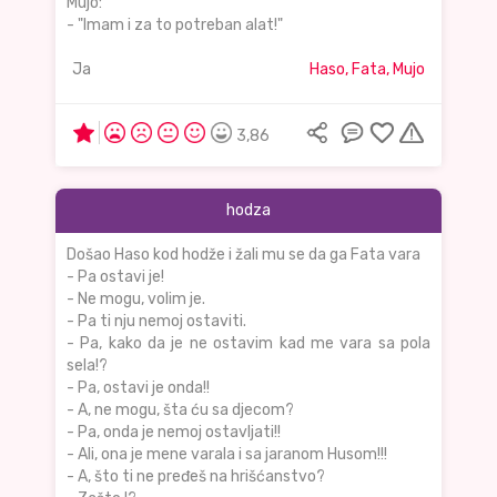
Mujo:
- "Imam i za to potreban alat!"
Ja
Haso, Fata, Mujo
3,86
hodza
Došao Haso kod hodže i žali mu se da ga Fata vara
- Pa ostavi je!
- Ne mogu, volim je.
- Pa ti nju nemoj ostaviti.
- Pa, kako da je ne ostavim kad me vara sa pola
sela!?
- Pa, ostavi je onda!!
- A, ne mogu, šta ću sa djecom?
- Pa, onda je nemoj ostavljati!!
- Ali, ona je mene varala i sa jaranom Husom!!!
- A, što ti ne pređeš na hrišćanstvo?