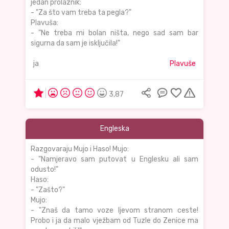
jedan prolaznik:
- "Za što vam treba ta pegla?"
Plavuša:
- "Ne treba mi bolan ništa, nego sad sam bar
sigurna da sam je isključila!"
ja
Plavuše
3,87
Engleska
Razgovaraju Mujo i Haso! Mujo:
- "Namjeravo sam putovat u Englesku ali sam
odusto!"
Haso:
- "Zašto?"
Mujo:
- "Znaš da tamo voze ljevom stranom ceste!
Probo i ja da malo vježbam od Tuzle do Zenice ma