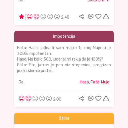
Ja
SMS/Grafiti
2,48
Impotencija
Fata: Haso, jadna li sam majke ti, moj Mujo ti je
300% impotentan.
Haso: Ma kako 300, jucer si mi rekla da je 100%?
Fata: Eto, jutros je pao niz stepenice, pregrizao
jezik i slomio prste...
Ja
Haso, Fata, Mujo
2,00
Štikle