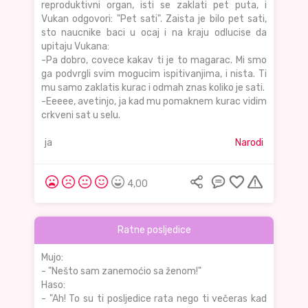
reproduktivni organ, isti se zaklati pet puta, i
Vukan odgovori: "Pet sati". Zaista je bilo pet sati,
sto naucnike baci u ocaj i na kraju odlucise da
upitaju Vukana:
-Pa dobro, covece kakav ti je to magarac. Mi smo
ga podvrgli svim mogucim ispitivanjima, i nista. Ti
mu samo zaklatis kurac i odmah znas koliko je sati.
-Eeeee, avetinjo, ja kad mu pomaknem kurac vidim
crkveni sat u selu.
ja
Narodi
4,00
Ratne posljedice
Mujo:
- "Nešto sam zanemoćio sa ženom!"
Haso:
- "Ah! To su ti posljedice rata nego ti večeras kad