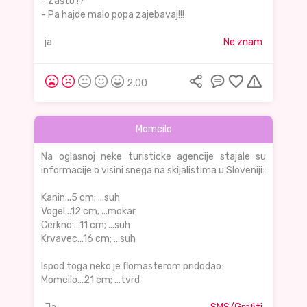
- Zašto !?
- Pa hajde malo popa zajebavaj!!!
ja
Ne znam
2,00
Momcilo
Na oglasnoj neke turisticke agencije stajale su
informacije o visini snega na skijalistima u Sloveniji:
Kanin...5 cm; ...suh
Vogel...12 cm; ...mokar
Cerkno:...11 cm; ...suh
Krvavec...16 cm; ...suh
Ispod toga neko je flomasterom pridodao:
Momcilo...21 cm; ...tvrd