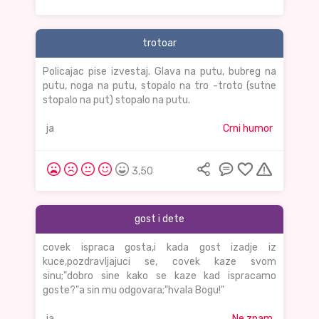
trotoar
Policajac pise izvestaj. Glava na putu, bubreg na
putu, noga na putu, stopalo na tro -troto (sutne
stopalo na put) stopalo na putu.
ja
Crni humor
3,50
gost i dete
covek ispraca gosta,i kada gost izadje iz
kuce,pozdravljajuci se, covek kaze svom
sinu;"dobro sine kako se kaze kad ispracamo
goste?"a sin mu odgovara;"hvala Bogu!"
ja
Ne znam