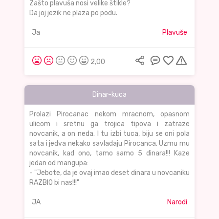
Zašto plavuša nosi velike štikle?
Da joj jezik ne plaza po podu.
Ja
Plavuše
2,00
Dinar-kuca
Prolazi Pirocanac nekom mracnom, opasnom
ulicom i sretnu ga trojica tipova i zatraze
novcanik, a on neda. I tu izbi tuca, biju se oni pola
sata i jedva nekako savladaju Pirocanca. Uzmu mu
novcanik, kad ono, tamo samo 5 dinara!!! Kaze
jedan od mangupa:
- "Jebote, da je ovaj imao deset dinara u novcaniku
RAZBIO bi nas!!!"
JA
Narodi