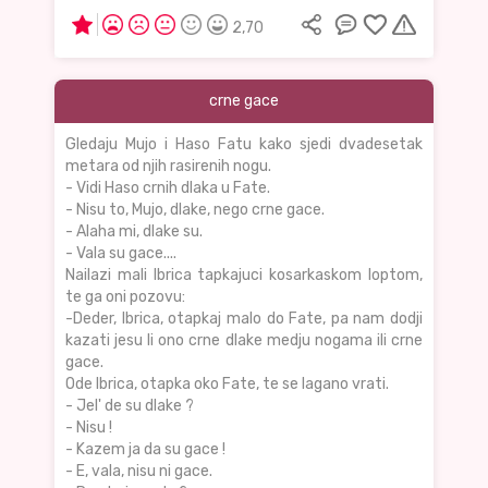
2,70
crne gace
Gledaju Mujo i Haso Fatu kako sjedi dvadesetak
metara od njih rasirenih nogu.
- Vidi Haso crnih dlaka u Fate.
- Nisu to, Mujo, dlake, nego crne gace.
- Alaha mi, dlake su.
- Vala su gace....
Nailazi mali Ibrica tapkajuci kosarkaskom loptom,
te ga oni pozovu:
-Deder, Ibrica, otapkaj malo do Fate, pa nam dodji
kazati jesu li ono crne dlake medju nogama ili crne
gace.
Ode Ibrica, otapka oko Fate, te se lagano vrati.
- Jel' de su dlake ?
- Nisu !
- Kazem ja da su gace !
- E, vala, nisu ni gace.