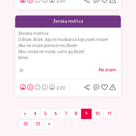
2,00
Ženska molitva
Ženska molitva:
O Bože, Bože, daj mi muškarca koji uvjek može!
Ako ne može pomozi mu Bože!
Ako i onda ne može, uzmi ga Bože!
Amin.
ja
Ne znam
2,00
«
4
5
6
7
8
9
10
11
12
13
»