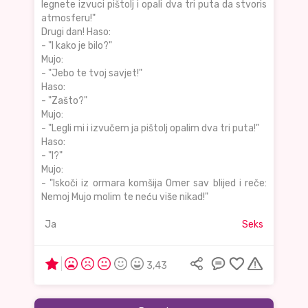
legnete izvuci pištolj i opali dva tri puta da stvoris
atmosferu!"
Drugi dan! Haso:
- "I kako je bilo?"
Mujo:
- "Jebo te tvoj savjet!"
Haso:
- "Zašto?"
Mujo:
- "Legli mi i izvučem ja pištolj opalim dva tri puta!"
Haso:
- "I?"
Mujo:
- "Iskoči iz ormara komšija Omer sav blijed i reče:
Nemoj Mujo molim te neću više nikad!"
Ja
Seks
3,43