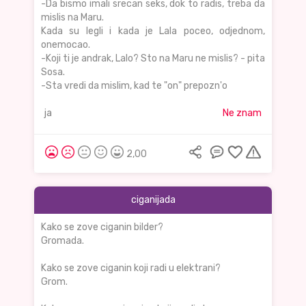
-Da bismo imali srecan seks, dok to radis, treba da
mislis na Maru.
Kada su legli i kada je Lala poceo, odjednom,
onemocao.
-Koji ti je andrak, Lalo? Sto na Maru ne mislis? - pita
Sosa.
-Sta vredi da mislim, kad te "on" prepozn'o
ja
Ne znam
2,00
ciganijada
Kako se zove ciganin bilder?
Gromada.
Kako se zove ciganin koji radi u elektrani?
Grom.