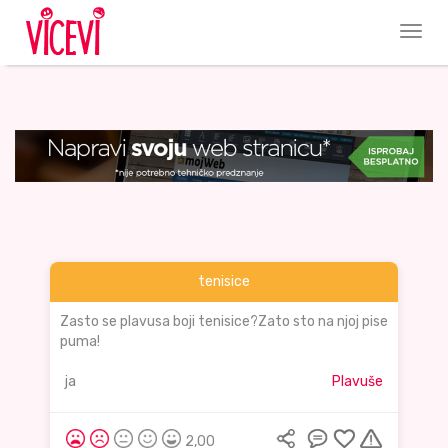
tenisice
Zasto se plavusa boji tenisice?Zato sto na njoj pise
puma!
ja
Plavuše
2,00