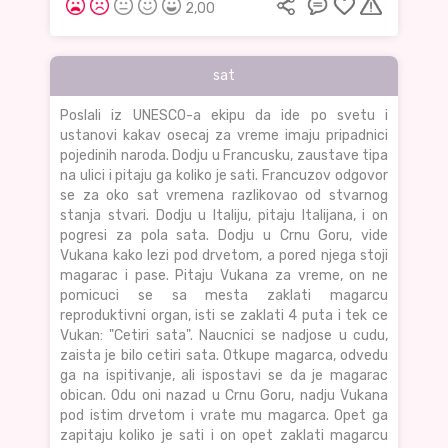
2,00
sat
Poslali iz UNESCO-a ekipu da ide po svetu i
ustanovi kakav osecaj za vreme imaju pripadnici
pojedinih naroda. Dodju u Francusku, zaustave tipa
na ulici i pitaju ga koliko je sati. Francuzov odgovor
se za oko sat vremena razlikovao od stvarnog
stanja stvari. Dodju u Italiju, pitaju Italijana, i on
pogresi za pola sata. Dodju u Crnu Goru, vide
Vukana kako lezi pod drvetom, a pored njega stoji
magarac i pase. Pitaju Vukana za vreme, on ne
pomicuci se sa mesta zaklati magarcu
reproduktivni organ, isti se zaklati 4 puta i tek ce
Vukan: "Cetiri sata". Naucnici se nadjose u cudu,
zaista je bilo cetiri sata. Otkupe magarca, odvedu
ga na ispitivanje, ali ispostavi se da je magarac
obican. Odu oni nazad u Crnu Goru, nadju Vukana
pod istim drvetom i vrate mu magarca. Opet ga
zapitaju koliko je sati i on opet zaklati magarcu