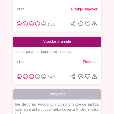
irfan
Pitanje Odgovor
3,50
Visocke piramide
Jebes piramidu koja zemlje nema...
irfan
Piramida
3,43
Crnogorac
Ide đetić po Podgorici i odjednom izvuče pištolj,
uperi ga u asfalt i opali nekoliko puta. Priđe nekoliko