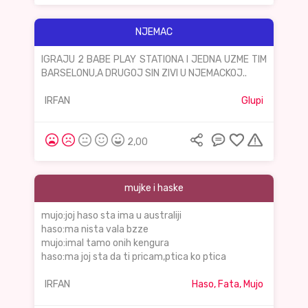
NJEMAC
IGRAJU 2 BABE PLAY STATIONA I JEDNA UZME TIM
BARSELONU,A DRUGOJ SIN ZIVI U NJEMACKOJ..
IRFAN
Glupi
2,00
mujke i haske
mujo:joj haso sta ima u australiji
haso:ma nista vala bzze
mujo:imal tamo onih kengura
haso:ma joj sta da ti pricam,ptica ko ptica
IRFAN
Haso, Fata, Mujo