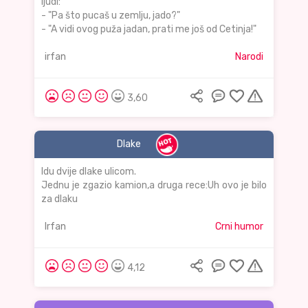
ljudi:
- "Pa što pucaš u zemlju, jado?"
- "A vidi ovog puža jadan, prati me još od Cetinja!"
irfan
Narodi
3,60
Dlake
Idu dvije dlake ulicom.
Jednu je zgazio kamion,a druga rece:Uh ovo je bilo
za dlaku
Irfan
Crni humor
4,12