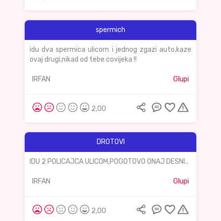
spermich
idu dva spermica ulicom i jednog zgazi auto,kaze
ovaj drugi,nikad od tebe covijeka !!
IRFAN
Glupi
2,00
DROTOVI
IDU 2 POLICAJCA ULICOM,POGOTOVO ONAJ DESNI..
IRFAN
Glupi
2,00