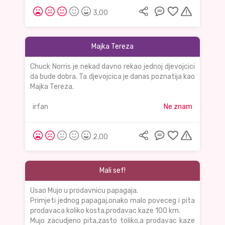
3,00
Majka Tereza
Chuck Norris je nekad davno rekao jednoj djevojcici
da bude dobra. Ta djevojcica je danas poznatija kao
Majka Tereza.
irfan
Ne znam
2,00
Mali sef!
Usao Mujo u prodavnicu papagaja.
Primjeti jednog papagaj,onako malo poveceg i pita
prodavaca koliko kosta,prodavac kaze 100 km.
Mujo zacudjeno pita,zasto toliko,a prodavac kaze