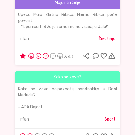
Mujo i tri želje
Upeco Mujo Zlatnu Ribicu. Njemu Ribica poče
govorit:
- "Ispunicu ti 3 želje samo me ne vraćaj u Jalu!"
Irfan
Životinje
3,40
Kako se zove?
Kako se zove najpoznatiji sandzaklija u Real
Madridu?
- ADA Bajor !
Irfan
Sport