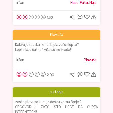
irfan
Haso, Fata, Mujo
1,92
Plavuša
Kakva je razlika između plavuše i lopte?
Loptu kad šutneš više se ne vrača!!!
Irfan
Plavuše
2,00
surfanje
zasto plavusa kupuje dasku za surfanje ?
ODGOVOR : ZATO STO HOCE DA SURFA
INTERNETOM!