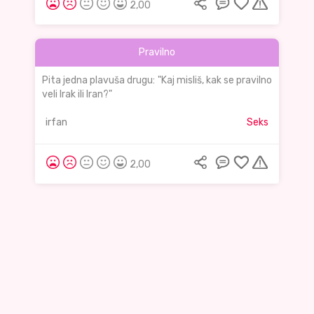
2,00
Pravilno
Pita jedna plavuša drugu: "Kaj misliš, kak se pravilno
veli Irak ili Iran?"
irfan
Seks
2,00