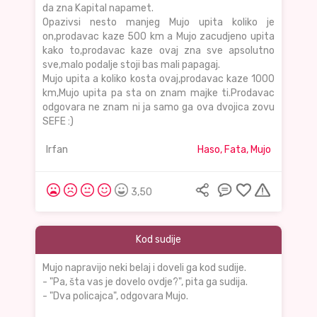
da zna Kapital napamet.
Opazivsi nesto manjeg Mujo upita koliko je
on,prodavac kaze 500 km a Mujo zacudjeno upita
kako to,prodavac kaze ovaj zna sve apsolutno
sve,malo podalje stoji bas mali papagaj.
Mujo upita a koliko kosta ovaj,prodavac kaze 1000
km,Mujo upita pa sta on znam majke ti.Prodavac
odgovara ne znam ni ja samo ga ova dvojica zovu
SEFE :)
Irfan
Haso, Fata, Mujo
3,50
Kod sudije
Mujo napravijo neki belaj i doveli ga kod sudije.
- "Pa, šta vas je dovelo ovdje?", pita ga sudija.
- "Dva policajca", odgovara Mujo.